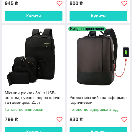
945
800
₴
₴
Купити
Купити
Вигідна пропозиція
Міський рюкзак 3в1 з USB-
портом, сумкою через плече
Рюкзак міський трансформер
та гаманцем, 21 л
Коричневий
Готово до відправки
Готово до відправки 2 од.
799
830
₴
₴