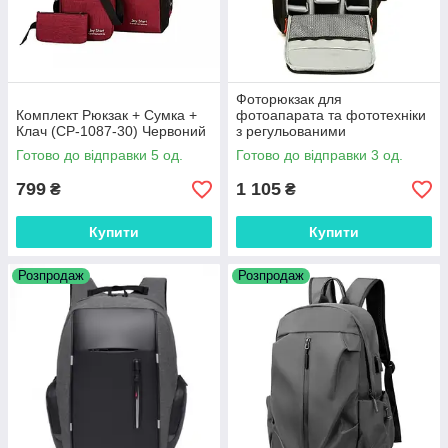
Фоторюкзак для
Комплект Рюкзак + Сумка +
фотоапарата та фототехніки
Клач (СР-1087-30) Червоний
з регульованими
перегородками
Готово до відправки 5 од.
Готово до відправки 3 од.
799
1 105
₴
₴
Купити
Купити
Розпродаж
Розпродаж