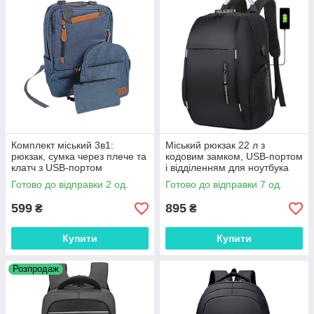
Комплект міський 3в1:
Міський рюкзак 22 л з
рюкзак, сумка через плече та
кодовим замком, USB-портом
клатч з USB-портом
і відділенням для ноутбука
Готово до відправки 2 од.
Готово до відправки 7 од.
599
895
₴
₴
Купити
Купити
Розпродаж