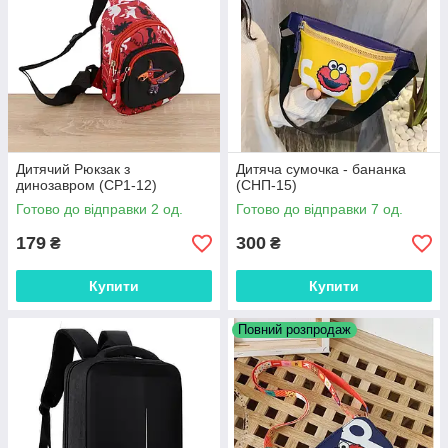
Дитячий Рюкзак з
Дитяча сумочка - бананка
динозавром (СР1-12)
(СНП-15)
Готово до відправки 2 од.
Готово до відправки 7 од.
179
300
₴
₴
Купити
Купити
Повний розпродаж