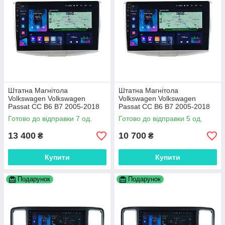
Штатна Магнітола
Штатна Магнітола
Volkswagen Volkswagen
Volkswagen Volkswagen
Passat CC B6 B7 2005-2018
Passat CC B6 B7 2005-2018
ТОП платформа 9863 8 ядер
TS18L-8octa-DSP-4GWiFi-
Готово до відправки 7 од.
Готово до відправки 5 од.
4G DSP
CarPlay
13 400
10 700
₴
₴
Купити
Купити
Подарунок
Подарунок