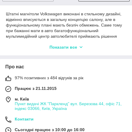
Штатні магнітоли Volkswagen виконані в стильному дизайні,
відмінно вписуються в загальну концепцію салону, але в
функціональному плані мають безліч обмежень. Саме тому
при бажанні мати в авто багатофункціональний
мультимедійний центр автолюбителі приймають рішення
змінити штатну магнітолу Volkswagen на сучасну Android-
Показати все
магнітолу.
Чим Android-магнітоли кращі за штатні
Про нас
Штатна магнітола Volkswagen має ряд обмежень, а саме:
97% позитивних з 484 відгуків за рік
Неможливість установки сторонніх додатків через
Працює з 21.11.2015
введені виробником обмеження.
Обмеженість у форматах – штатний магнітофон
м. Київ
Пункт видачі ЖК "Паркленд" вул. Березова 44, офіс 71,
Volkswagen здатний відтворювати не всі формати відео
індекс 03066, Київ, Україна
та аудіо.
Стандартна версія навігації – часто автолюбителю
Контакти
доступна тільки карта.
Сьогодні працює з 10:00 до 16:00
Відсутність CarPlay і Android Auto – цим обмеженням