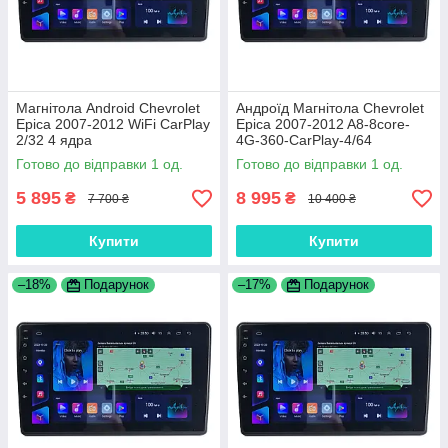
Магнітола Android Chevrolet
Андроїд Магнітола Chevrolet
Epica 2007-2012 WiFi CarPlay
Epica 2007-2012 A8-8core-
2/32 4 ядра
4G-360-CarPlay-4/64
Готово до відправки 1 од.
Готово до відправки 1 од.
5 895
8 995
₴
₴
7 700 ₴
10 400 ₴
Купити
Купити
–18%
Подарунок
–17%
Подарунок