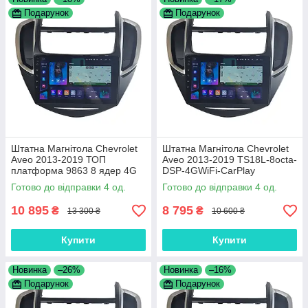
Подарунок
Подарунок
Штатна Магнітола Chevrolet
Штатна Магнітола Chevrolet
Aveo 2013-2019 ТОП
Aveo 2013-2019 TS18L-8octa-
платформа 9863 8 ядер 4G
DSP-4GWiFi-CarPlay
DSP
Готово до відправки 4 од.
Готово до відправки 4 од.
10 895
8 795
₴
₴
13 300 ₴
10 600 ₴
Купити
Купити
Новинка
–26%
Новинка
–16%
Подарунок
Подарунок