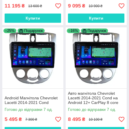
11 195
9 095
₴
₴
13 600 ₴
10 900 ₴
Купити
Купити
–25%
Подарунок
–16%
Подарунок
Авто магнітола Chevrolet
Android Магнітола Chevrolet
Lacetti 2014-2021 Cond на
Lacetti 2014-2021 Cond
Android 12+ CarPlay 8 core
Platform XyAuto
Готово до відправки 7 од.
Готово до відправки 7 од.
5 495
8 495
₴
₴
7 300 ₴
10 100 ₴