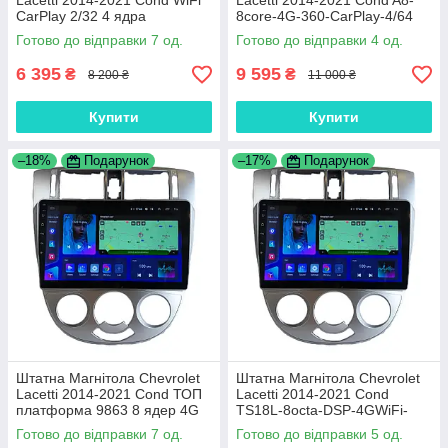
Lacetti 2014-2021 Cond WiFi
Lacetti 2014-2021 Cond A8-
CarPlay 2/32 4 ядра
8core-4G-360-CarPlay-4/64
Готово до відправки 7 од.
Готово до відправки 4 од.
6 395
9 595
₴
₴
8 200 ₴
11 000 ₴
Купити
Купити
–18%
Подарунок
–17%
Подарунок
Штатна Магнітола Chevrolet
Штатна Магнітола Chevrolet
Lacetti 2014-2021 Cond ТОП
Lacetti 2014-2021 Cond
платформа 9863 8 ядер 4G
TS18L-8octa-DSP-4GWiFi-
DSP
CarPlay
Готово до відправки 7 од.
Готово до відправки 5 од.