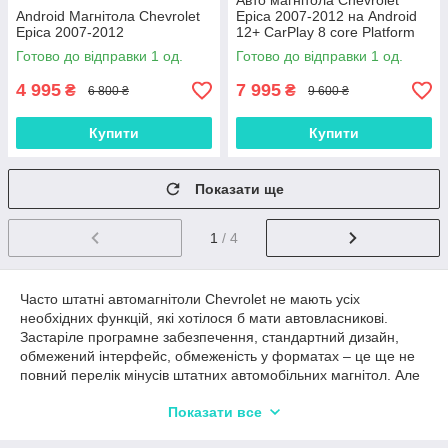
Авто магнітола Chevrolet
Android Магнітола Chevrolet
Epica 2007-2012 на Android
Epica 2007-2012
12+ CarPlay 8 core Platform
XyAuto
Готово до відправки 1 од.
Готово до відправки 1 од.
4 995
7 995
₴
₴
6 800 ₴
9 600 ₴
Купити
Купити
Показати ще
1
/ 4
Часто штатні автомагнітоли Chevrolet не мають усіх
необхідних функцій, які хотілося б мати автовласникові.
Застаріле програмне забезпечення, стандартний дизайн,
обмежений інтерфейс, обмеженість у форматах – це ще не
повний перелік мінусів штатних автомобільних магнітол. Але
виправити ситуацію можна за допомогою позаштатної
Показати все
автомобільної магнітоли на базі Android, яка допоможе не
тільки візуально «перетворити» салон авто і зробити його