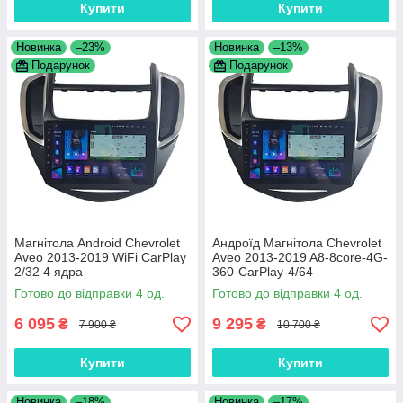
Купити
Купити
Новинка
–23%
Новинка
–13%
Подарунок
Подарунок
Магнітола Android Chevrolet
Андроїд Магнітола Chevrolet
Aveo 2013-2019 WiFi CarPlay
Aveo 2013-2019 A8-8core-4G-
2/32 4 ядра
360-CarPlay-4/64
Готово до відправки 4 од.
Готово до відправки 4 од.
6 095
9 295
₴
₴
7 900 ₴
10 700 ₴
Купити
Купити
Новинка
–18%
Новинка
–17%