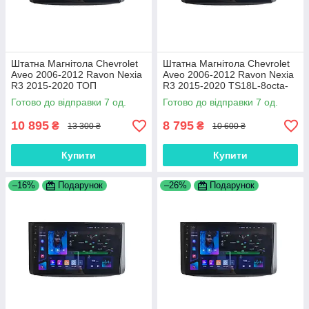
Штатна Магнітола Chevrolet
Штатна Магнітола Chevrolet
Aveo 2006-2012 Ravon Nexia
Aveo 2006-2012 Ravon Nexia
R3 2015-2020 ТОП
R3 2015-2020 TS18L-8octa-
платформа 9863 8 ядер 4G
DSP-4GWiFi-CarPlay
Готово до відправки 7 од.
Готово до відправки 7 од.
DSP
10 895
8 795
₴
₴
13 300 ₴
10 600 ₴
Купити
Купити
–16%
Подарунок
–26%
Подарунок