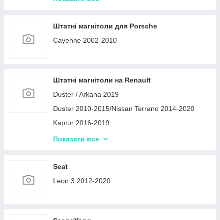
Opel Astra H Zafira B 2005-2014
Opel Insignia 2013-2017
Штатні магнітоли для Porsche
Cayenne 2002-2010
Штатні магнітоли на Renault
Duster / Arkana 2019
Duster 2010-2015/Nissan Terrano 2014-2020
Kaptur 2016-2019
Logan 2010-2015
Показати все
Megane 3 2008-2014
Logan (L90) 2004-2008
Seat
Renault Megane 2 2002-2014
Leon 3 2012-2020