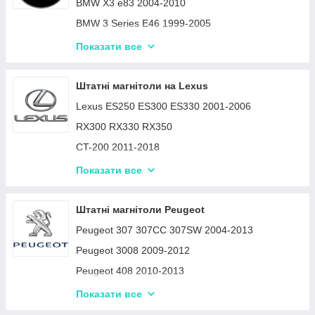
Swift 2017-2020
BMW X3 e83 2004-2010
SX4 2012-2016
BMW 3 Series E46 1999-2005
Chevrolet, Hummer H2, Suzuki XL-7
BMW 3 series E90 E91 2005-2012
Показати все
Liana Aerio Forenza 2004-2013
BMW 5 Series E39 X5 e53 2004-2006
Suzuki Grand Vitara 1998-2005
1 Series E81, E82, E87, E88 2007-2011
Штатні магнітоли на Lexus
Suzuki Splash Ritz OPEL Agila 2008-2014
Lexus ES250 ES300 ES330 2001-2006
RX300 RX330 RX350
CT-200 2011-2018
Lexus LX470
Показати все
Lexus LS430 2001-2006
Штатні магнітоли Peugeot
Peugeot 307 307CC 307SW 2004-2013
Peugeot 3008 2009-2012
Peugeot 408 2010-2013
2008/208 2013-2020
Показати все
206 1998-2016