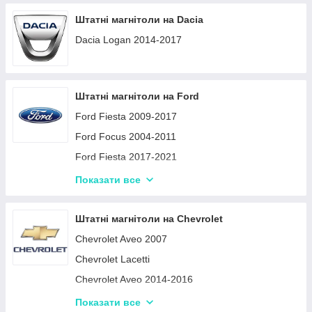
Kicks Micra Versa Almera 2017-2022
Kia Cerato 2005-2006
A4 2000-2009
Штатні магнітоли на Dacia
Altima L34 2018-2020
Sportage 2016-2018
A3 2003-2013
Dacia Logan 2014-2017
Altima 2006-2012
K5 2010-2015
March Micra K12 2002-2010
Frontier Xterra 2009-2012
Штатні магнітоли на Ford
Ford Fiesta 2009-2017
Ford Focus 2004-2011
Ford Fiesta 2017-2021
S-Max 2006-2015
Показати все
Fiesta MK5 2002-2008
Focus 2011-2019
Штатні магнітоли на Chevrolet
Focus II 2005-2011
Chevrolet Aveo 2007
Focus, Mondeo, S-Max, C-Max, Galaxy, Kuga
Chevrolet Lacetti
2007-2015
Chevrolet Aveo 2014-2016
Ranger 2011-2015
Chevrolet Epica 2007 - 2012
Показати все
Mondeo 2000-2003