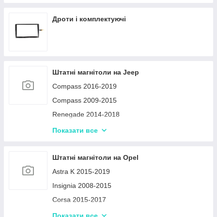
Smart Fortwo 2 2005-2010
Дроти і комплектуючі
Smart Fortwo 2 2010-2015
C-Class W204 2007-2011
Mercedes-Benz E-Class W124 1986–1995
Штатні магнітоли на Jeep
Compass 2016-2019
Compass 2009-2015
Renegade 2014-2018
Compass 2006-2010
Показати все
Cherokee 2015-2019
Grand Cherokee 2008-2013
Штатні магнітоли на Opel
Astra K 2015-2019
Insignia 2008-2015
Corsa 2015-2017
Opel Astra J 2009-2017
Показати все