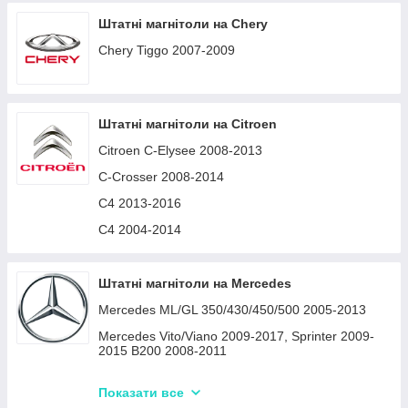
207 2006-2015
Штатні магнітоли на Chery
4007 2008-2014
Chery Tiggo 2007-2009
508 2011-2018
Peugeot 308 2012-2017
Штатні магнітоли на Citroen
Citroen C-Elysee 2008-2013
C-Crosser 2008-2014
C4 2013-2016
C4 2004-2014
Штатні магнітоли на Mercedes
Mercedes ML/GL 350/430/450/500 2005-2013
Mercedes Vito/Viano 2009-2017, Sprinter 2009-
2015 B200 2008-2011
S-Class 1998-2005
Показати все
B-Class/Sprinter/Vito 2005-2011