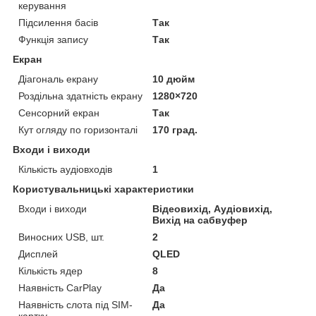
керування
Підсилення басів
Так
Функція запису
Так
Екран
Діагональ екрану
10 дюйм
Роздільна здатність екрану
1280×720
Сенсорний екран
Так
Кут огляду по горизонталі
170 град.
Входи і виходи
Кількість аудіовходів
1
Користувальницькі характеристики
Входи і виходи
Відеовихід, Аудіовихід,
Вихід на сабвуфер
Виносних USB, шт.
2
Дисплей
QLED
Кількість ядер
8
Наявність CarPlay
Да
Наявність слота під SIM-
Да