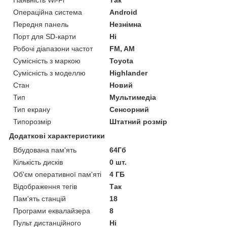
Наявність Wi-Fi
Так
Операційна система
Android
Передня панель
Незнімна
Порт для SD-карти
Ні
Робочі діапазони частот
FM, AM
Сумісність з маркою
Toyota
Сумісність з моделлю
Highlander
Стан
Новий
Тип
Мультимедіа
Тип екрану
Сенсорний
Типорозмір
Штатний розмір
Додаткові характеристики
Вбудована пам'ять
64Гб
Кількість дисків
0 шт.
Об'єм оперативної пам'яті
4 ГБ
Відображення тегів
Так
Пам'ять станцій
18
Програми еквалайзера
8
Пульт дистанційного
Ні