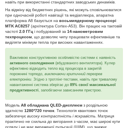
навіть при використанні стандартних заводських динаміків.
На відміну від бюджетних рішень, які можуть сповільнюватися
при одночасній роботі навігації та медіаплеєра, апаратна
платформа А8 базується на
восьмиядерному процесорі
MTK AC8257
(архітектура Cortex-A53). Він працює на тактовій
частоті
2.0 ГГц
і побудований за
14-нанометровим
техпроцесом
, що дозволяє чипу працювати ефективніше та
виділяти мінімум тепла при високих навантаженнях.
Важливою конструктивною особливістю системи є наявність
активного охолодження
(вбудованого вентилятора). Кулер
ефективно відводить тепло від процесора в закритій
порожнині торпедо,
виключаючи критичний перегрев
електроніки
. Згідно з тротлінг-тестами, навіть при тривалому
навантаженні система зберігає до
89% своєї максимальної
продуктивності
, запобігаючи зависанням пристрою.
Модель
А8 обладнана QLED-дисплеєм
з роздільною
здатністю
1280*720 точок
. Технологія квантових точок
забезпечує
високу контрастність і яскравість
. Матриця
практично не схильна до вигорання з часом, має широкі кути
огляду і не має вираженої пульсації (ШІМ), що знижує