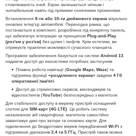
стомлюваність очей. Екран залишається
чітким і
читабельним
навіть під прямими сонячними променями.
Встановлення
9-ти або 10-ти дюймового екрана
візуально
оновлює інтер'єр автомобіля. Переходна рамка, що
постачається в комплекті, розроблена під конкретну панель,
що забезпечує інтеграцію за принципом
Plug-and-Play
(роз'єм у роз'єм)
без щілин і люфтів. Крім естетики, ви
отримуєте практичні можливості сучасного планшета.
Програмне забезпечення базується на системі
Android 13
,
надаючи доступ до екосистеми потрібних застосунків:
Плавна робота навігації (
Google Maps, Waze
) та
підтримка функції
«розділеного екрана»
завдяки
4 Гб
оперативної пам'яті
.
Доступ до стрімінгових сервісів, месенджерів та
відеохостингів (
YouTube
) безпосередньо з магнітоли.
Для стабільного доступу в мережу пристрій оснащений
слотом для
SIM-карт (4G LTE)
. Це робить систему
незалежною від смартфона
: магнітола самостійно
завантажує дані про затори та оновлює карти. Для
підключення до бездротових мереж передбачений
Wi-Fi
з
підтримкою діапазонів
2.4 та 5 ГГц
. Пристрій також можна