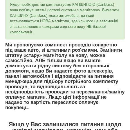
Якщо необхідно, ми комплектуємо КАНШИНОЮ (CanBass) -
вона пов'язує штатні бортові системи з магнітолою. Вимагати
КАНШИНУ (CanBass) може автомобіль, на який
встановлюється НОВА магнітола, здебільшого це автомобілі
зі встановленими камерами заднього виду
НЕ
базової
комплектації.
Ми пропонуємо комплект проводів конкретно
під ваше авто, зі штатними роз'ємами. Замінити
штатну «стару» магнітолу на нову, можна
самостійно, АЛЕ тільки якщо ви вмієте
демонтувати рідну систему без сторонньої
допомоги, якщо Ви надаєте фото штеккерів,
панелі автомобіля і відповідаєте на питання
менеджера для підбору потрібного комплекту
проводів, то відповідальність за
невідповідність проводки та пересилання/заміну
оплачує магазин. Якщо цієї інформації не
надано то вартість пересилок оплачує
покупець.
Якщо у Вас залишилися питання щодо