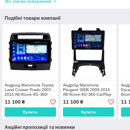
Всі умови повернення
Подібні товари компанії
Андроїд Магнітола Toyota
Андроїд Магнітола
Андр
Land Cruiser Prado 2007-
Peugeot 3008 2009-2015
Esca
2015 A8-8core-4G-360-
A8-8core-4G-360-CarPlay-
8cor
CarPlay-4/64
4/64
4/64
11 100
11 100
11 
₴
₴
Купити
Купити
Акційні пропозиції та новинки