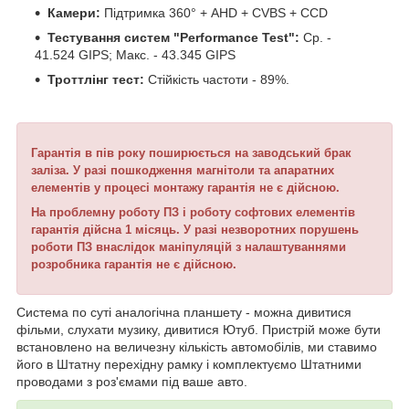
Камери:
Підтримка 360° + AHD + CVBS + CCD
Тестування систем "Performance Test":
Ср. -
41.524 GIPS; Макс. - 43.345 GIPS
Троттлінг тест:
Стійкість частоти - 89%.
Гарантія в пів року поширюється на заводський брак
заліза.
У разі пошкодження магнітоли та апаратних
елементів у процесі монтажу гарантія не є дійсною.
На проблемну роботу ПЗ і роботу софтових елементів
гарантія дійсна 1 місяць.
У разі незворотних порушень
роботи ПЗ внаслідок маніпуляцій з налаштуваннями
розробника гарантія не є дійсною.
Система по суті аналогічна планшету - можна дивитися
фільми, слухати музику, дивитися Ютуб. Пристрій може бути
встановлено на величезну кількість автомобілів, ми ставимо
його в Штатну перехідну рамку і комплектуємо Штатними
проводами з роз'ємами під ваше авто.