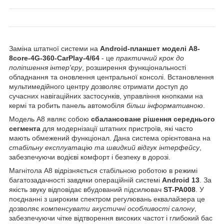
Заміна штатної системи на
Android-планшет моделі A8-
8core-4G-360-CarPlay-4/64
- це
практичний крок до
поліпшення інтер'єру
, розширення функціональності
обладнання та оновлення центральної консолі. Встановлення
мультимедійного центру дозволяє отримати доступ до
сучасних навігаційних застосунків, управління кнопками на
кермі та робить панель автомобіля
більш інформативною
.
Модель А8 являє собою
сбалансоване рішення середнього
сегмента
для модернізації штатних пристроїв, які часто
мають обмежений функціонал. Дана система орієнтована на
стабільну експлуатацію та швидкий відгук інтерфейсу
,
забезпечуючи водієві комфорт і безпеку в дорозі.
Магнітола А8 відрізняється стабільною роботою в режимі
багатозадачності завдяки операційній системі
Android 13
. За
якість звуку відповідає вбудований підсилювач
ST-PA008
. У
поєднанні з широким спектром регулювань еквалайзера це
дозволяє
компенсувати акустичні особливості салону
,
забезпечуючи чітке відтворення високих частот і глибокий бас