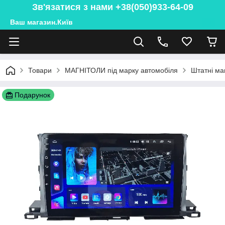
Зв'язатися з нами +38(050)933-64-09
Ваш магазин.Київ
Товари
МАГНІТОЛИ під марку автомобіля
Штатні ма
Подарунок