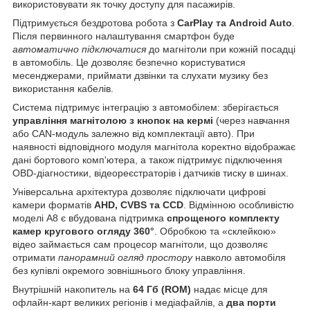
використовувати як точку доступу для пасажирів.
Підтримується бездротова робота з
CarPlay та Android Auto
.
Після первинного налаштування смартфон буде
автоматично підключатися
до магнітоли при кожній посадці
в автомобіль. Це дозволяє безпечно користуватися
месенджерами, приймати дзвінки та слухати музику без
використання кабелів.
Система підтримує інтеграцію з автомобілем: зберігається
управління магнітолою з кнопок на кермі
(через навчання
або CAN-модуль залежно від комплектації авто). При
наявності відповідного модуля магнітола коректно відображає
дані бортового комп'ютера, а також підтримує підключення
OBD-діагностики, відеореєстраторів і датчиків тиску в шинах.
Універсальна архітектура дозволяє підключати цифрові
камери форматів
AHD, CVBS та CCD
. Відмінною особливістю
моделі А8 є вбудована підтримка
спрощеного комплекту
камер кругового огляду 360°
. Обробкою та «склейкою»
відео займається сам процесор магнітоли, що дозволяє
отримати
панорамний огляд простору
навколо автомобіля
без купівлі окремого зовнішнього блоку управління.
Внутрішній накопитель на
64 Гб (ROM)
надає місце для
офлайн-карт великих регіонів і медіафайлів, а
два порти