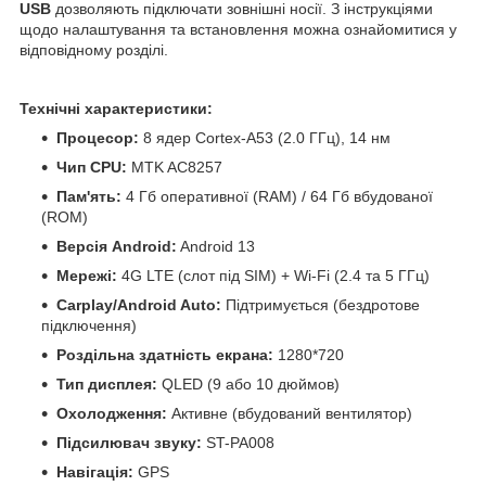
USB
дозволяють підключати зовнішні носії. З інструкціями
щодо налаштування та встановлення можна ознайомитися у
відповідному розділі.
Технічні характеристики:
Процесор:
8 ядер Cortex-A53 (2.0 ГГц), 14 нм
Чип CPU:
MTK AC8257
Пам'ять:
4 Гб оперативної (RAM) / 64 Гб вбудованої
(ROM)
Версія Android:
Android 13
Мережі:
4G LTE (слот під SIM) + Wi-Fi (2.4 та 5 ГГц)
Carplay/Android Auto:
Підтримується (бездротове
підключення)
Роздільна здатність екрана:
1280*720
Тип дисплея:
QLED (9 або 10 дюймов)
Охолодження:
Активне (вбудований вентилятор)
Підсилювач звуку:
ST-PA008
Навігація:
GPS