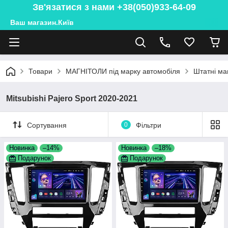
Зв'язатися з нами +38(050)933-64-09
Ваш магазин.Київ
Товари
МАГНІТОЛИ під марку автомобіля
Штатні маг
Mitsubishi Pajero Sport 2020-2021
Сортування
0
Фільтри
Новинка
–14%
Новинка
–18%
Подарунок
Подарунок