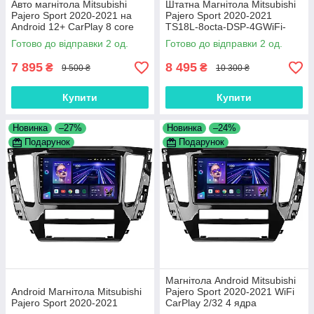
Авто магнітола Mitsubishi
Штатна Магнітола Mitsubishi
Pajero Sport 2020-2021 на
Pajero Sport 2020-2021
Android 12+ CarPlay 8 core
TS18L-8octa-DSP-4GWiFi-
Platform XyAuto
CarPlay
Готово до відправки 2 од.
Готово до відправки 2 од.
7 895
8 495
₴
₴
9 500 ₴
10 300 ₴
Купити
Купити
Новинка
–27%
Новинка
–24%
Подарунок
Подарунок
Магнітола Android Mitsubishi
Android Магнітола Mitsubishi
Pajero Sport 2020-2021 WiFi
Pajero Sport 2020-2021
CarPlay 2/32 4 ядра