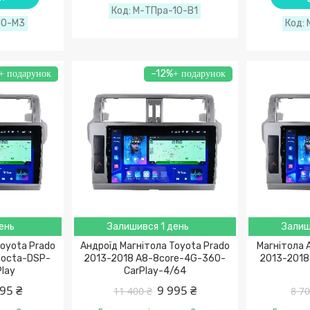
М-ТПра-10-В1
10-М3
–12%
ень
Залишився 1 день
Залиш
oyota Prado
Андроїд Магнітола Toyota Prado
Магнітола A
8octa-DSP-
2013-2018 A8-8core-4G-360-
2013-2018 
Play
CarPlay-4/64
95 ₴
9 995 ₴
11 400 ₴
8 70