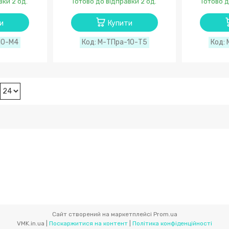
вки 2 од.
Готово до відправки 2 од.
Готово д
и
Купити
10-М4
М-ТПра-10-Т5
Сайт створений на маркетплейсі
Prom.ua
VMK.in.ua |
Поскаржитися на контент
|
Політика конфіденційності