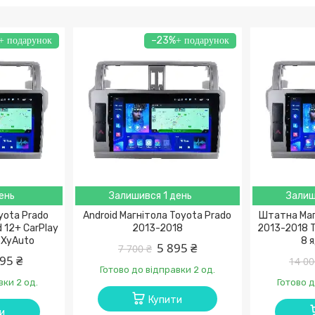
–23%
ень
Залишився 1 день
Залиш
yota Prado
Android Магнітола Toyota Prado
Штатна Маг
 12+ CarPlay
2013-2018
2013-2018 
m XyAuto
8 
5 895 ₴
7 700 ₴
95 ₴
14 00
Готово до відправки 2 од.
вки 2 од.
Готово д
Купити
и