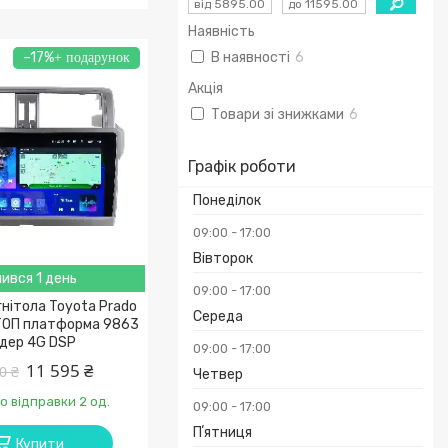
Наявність
–17%
В наявності
6
Акція
Товари зі знижками
6
Графік роботи
Понеділок
09:00
17:00
Вівторок
ився 1 день
09:00
17:00
нітола Toyota Prado
Середа
ТОП платформа 9863
ядер 4G DSP
09:00
17:00
11 595 ₴
0 ₴
Четвер
о відправки 2 од.
09:00
17:00
Пʼятниця
Купити