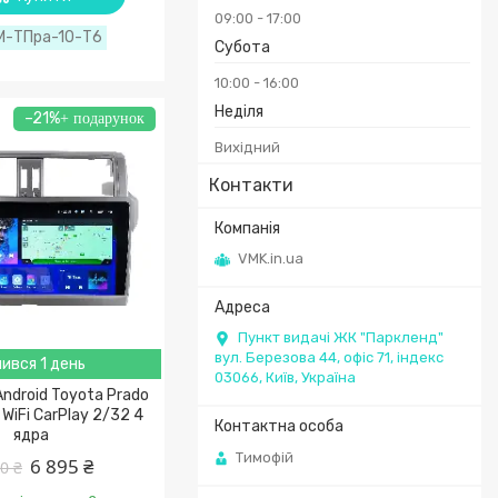
09:00
17:00
М-ТПра-10-Т6
Субота
10:00
16:00
Неділя
–21%
Вихідний
Контакти
VMK.in.ua
Пункт видачі ЖК "Паркленд"
вул. Березова 44, офіс 71, індекс
ився 1 день
03066, Київ, Україна
ndroid Toyota Prado
WiFi CarPlay 2/32 4
ядра
Тимофій
6 895 ₴
0 ₴