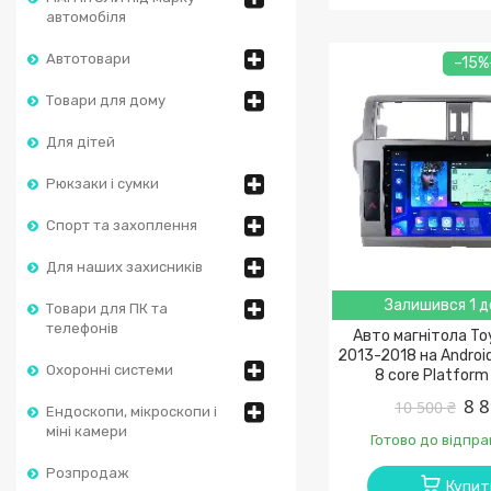
автомобіля
Автотовари
–15%
Товари для дому
Для дітей
Рюкзаки і сумки
Спорт та захоплення
Для наших захисників
Залишився 1 д
Товари для ПК та
телефонів
Авто магнітола To
2013-2018 на Android
Охоронні системи
8 core Platfor
8 8
10 500 ₴
Ендоскопи, мікроскопи і
міні камери
Готово до відпра
Розпродаж
Купит