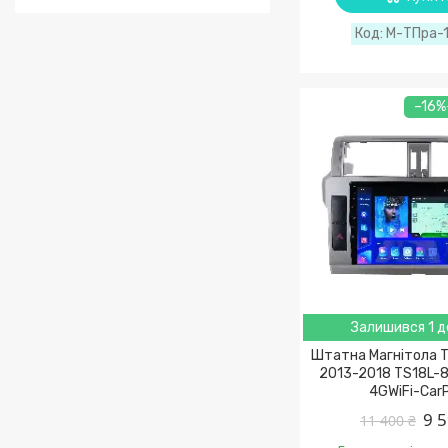
М-ТПра-
–16%
Залишився 1 д
Штатна Магнітола T
2013-2018 TS18L-
4GWiFi-Car
9 5
11 400 ₴