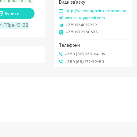
о відправки 2 од.
http://vashmagazinkiev.prom.ua
Купити
vmk.in.ua@gmail.com
М-ТПра-10-В2
+380964012929
+380979280635
+380 (50) 933-64-09
+380 (68) 179-79-80