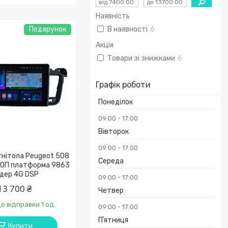
Наявність
Подарунок
В наявності
6
Акція
Товари зі знижками
6
Графік роботи
Понеділок
09:00
17:00
Вівторок
09:00
17:00
нітола Peugeot 508
Середа
ТОП платформа 9863
ядер 4G DSP
09:00
17:00
13 700 ₴
Четвер
о відправки 1 од.
09:00
17:00
Пʼятниця
Купити