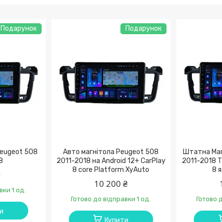
Подарунок
Подарунок
Peugeot 508
Авто магнітола Peugeot 508
Штатна Маг
8
2011-2018 на Android 12+ CarPlay
2011-2018 
8 core Platform XyAuto
8 
₴
10 200 ₴
вки 1 од.
Готово до відправки 1 од.
Готово д
и
Купити