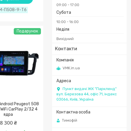
09:00
17:00
М-П508-9-Т6
Субота
10:00
16:00
Неділя
Подарунок
Вихідний
Контакти
VMK.in.ua
Пункт видачі ЖК "Паркленд"
вул. Березова 44, офіс 71, індекс
03066, Київ, Україна
Android Peugeot 508
WiFi CarPlay 2/32 4
ядра
Тимофій
8 300 ₴