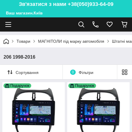
Зв'язатися з нами +38(050)933-64-09
Ваш магазин.Київ
Товари
МАГНІТОЛИ під марку автомобіля
Штатні ма
206 1998-2016
Сортування
0
Фільтри
Подарунок
Подарунок