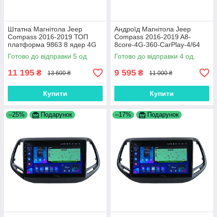
Штатна Магнітола Jeep
Андроїд Магнітола Jeep
Compass 2016-2019 ТОП
Compass 2016-2019 A8-
платформа 9863 8 ядер 4G
8core-4G-360-CarPlay-4/64
DSP
Готово до відправки 5 од.
Готово до відправки 4 од.
11 195
9 595
₴
₴
13 600 ₴
11 000 ₴
Купити
Купити
–25%
Подарунок
–17%
Подарунок