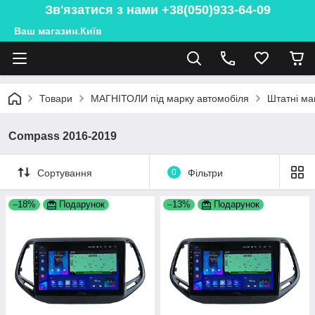
Зв'язатися з нами +38(050)933-64-09
Ваш магазин.Київ
Товари
МАГНІТОЛИ під марку автомобіля
Штатні ма
Compass 2016-2019
Сортування
0
Фільтри
–18%
Подарунок
–13%
Подарунок