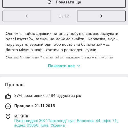
Показати ще
1
/ 12
Одним із найскладніших питань у побуті є «як впорядкувати
одяг і взуття?», завжди не можемо знайти шкарпетки, якусь
пару взуття, верхній одяг або постільна білизна займає
багато місця в шафі, хаотично розкладені сумки.
Органайзери даної категорії допоможуть вам у цьому, не
тільки приведуть усе до ладу, а й значно зекономлять місце в
Показати все
оселі.
Про нас
97% позитивних з 484 відгуків за рік
Працює з 21.11.2015
м. Київ
Пункт видачі ЖК "Паркленд" вул. Березова 44, офіс 71,
індекс 03066, Київ, Україна