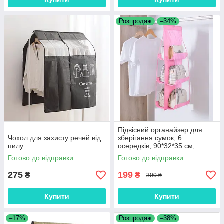
Розпродаж
–34%
Підвісний органайзер для
Чохол для захисту речей від
зберігання сумок, 6
пилу
осередків, 90*32*35 см,
Рожевий
Готово до відправки
Готово до відправки
275
199
₴
₴
300 ₴
Купити
Купити
–17%
Розпродаж
–38%