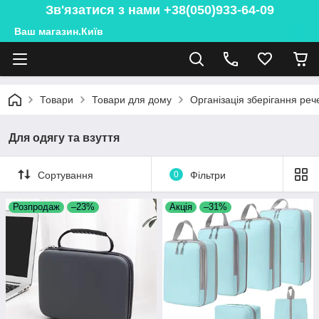
Зв'язатися з нами +38(050)933-64-09
Ваш магазин.Київ
Товари
Товари для дому
Організація зберігання реч
Для одягу та взуття
Сортування
0
Фільтри
Розпродаж
–23%
Акція
–31%