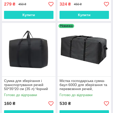
279
324
₴
₴
450 ₴
450 ₴
Купити
Купити
Новинка
Сумка для зберігання і
Містка господарська сумка-
транспортування речей
баул 600D для зберігання та
50*35*20 см (35 л) Чорний
перевезення речей,
108×35×32 см
Готово до відправки
Готово до відправки
160
530
₴
₴