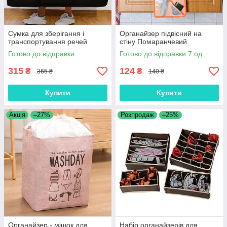
Сумка для зберігання і
Органайзер підвісний на
транспортування речей
стіну Помаранчевий
Готово до відправки
Готово до відправки 7 од.
315
124
₴
₴
365 ₴
140 ₴
Купити
Купити
Акція
–27%
Розпродаж
–25%
Органайзер - мішок для
Набір органайзерів для