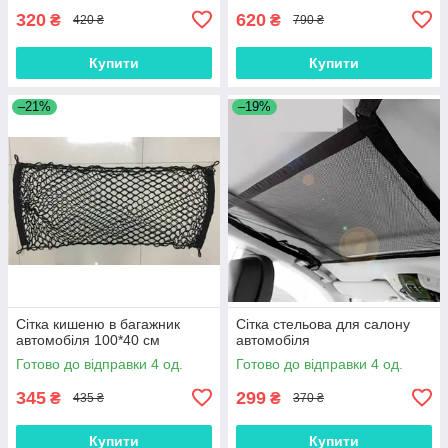
320
620
₴
₴
420 ₴
790 ₴
Купити
Купити
–21%
–19%
Сітка кишеню в багажник
Сітка стельова для салону
автомобіля 100*40 см
автомобіля
Готово до відправки 4 од.
Готово до відправки 4 од.
345
299
₴
₴
435 ₴
370 ₴
Купити
Купити