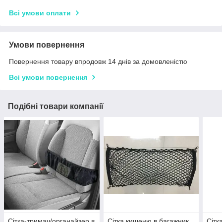
Всі умови оплати
Умови повернення
Повернення товару впродовж 14 днів за домовленістю
Всі умови повернення
Подібні товари компанії
Сітка-тримач/органайзер в
Сітка кишеню в багажник
Сітк