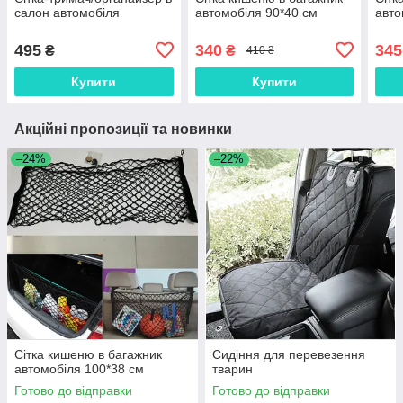
салон автомобіля
автомобіля 90*40 см
авто
495
340
345
₴
₴
410 ₴
Купити
Купити
Акційні пропозиції та новинки
–24%
–22%
Сітка кишеню в багажник
Сидіння для перевезення
автомобіля 100*38 см
тварин
Готово до відправки
Готово до відправки