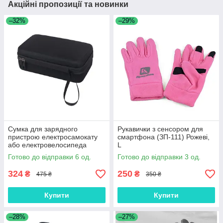
Акційні пропозиції та новинки
–32%
–29%
Сумка для зарядного
Рукавички з сенсором для
пристрою електросамокату
смартфона (ЗП-111) Рожеві,
або електровелосипеда
L
Готово до відправки 6 од.
Готово до відправки 3 од.
324
250
₴
₴
475 ₴
350 ₴
Купити
Купити
–28%
–27%