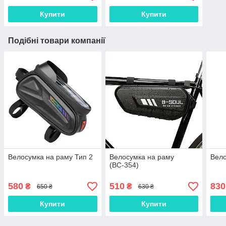
Купити
Купити
Подібні товари компанії
Велосумка на раму Тип 2
Велосумка на раму
Вело
(ВС-354)
580
510
830
₴
₴
650 ₴
630 ₴
Купити
Купити