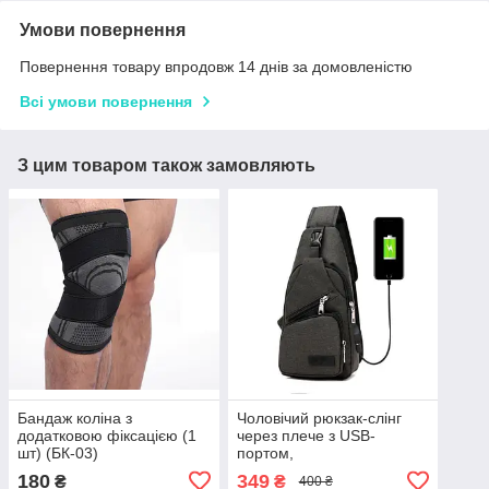
Умови повернення
Повернення товару впродовж 14 днів за домовленістю
Всі умови повернення
З цим товаром також замовляють
Бандаж коліна з
Чоловічий рюкзак-слінг
додатковою фіксацією (1
через плече з USB-
шт) (БК-03)
портом,
водовідштовхувальний,
180
349
₴
₴
400 ₴
32×16×7 см