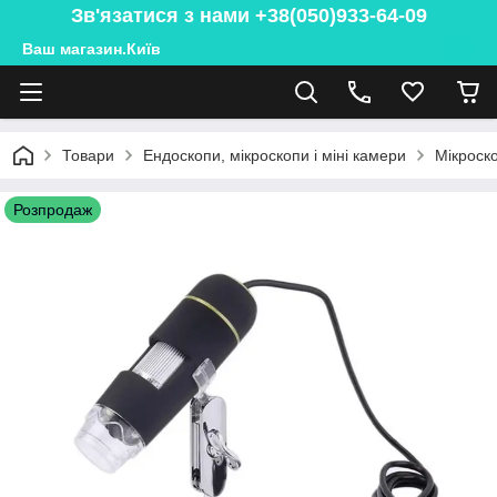
Зв'язатися з нами +38(050)933-64-09
Ваш магазин.Київ
Товари
Ендоскопи, мікроскопи і міні камери
Мікроск
Розпродаж