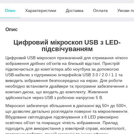
Опис
Характеристики
Доставка
Оплата
Умови п
Опис
Цифровий мікроскоп USB з LED-
підсвічуванням
Цифровий USB мікроскоп призначений для отримання чіткого
зображення дрібних об’єктів на близькій відстані. Пристрій
підключається до комп’ютера або ноутбука за допомогою
USB-кабелю з підтримкою інтерфейсів USB 3.0 / 2.0 / 1.1 та
виводить зображення безпосередньо на екран. Для роботи
необхідно встановити драйвери та програмне забезпечення з
компакт-диска, що входить до комплекту. Живлення
здійснюється через USB з робочою напругою 5 В.
Мікроскоп забезпечує збільшення в діапазоні від 50× до 500×,
що дозволяє детально розглядати поверхні та мікроелементи.
Вбудоване світлодіодне підсвічування з 8 LED рівномірно
освітлює об’єкт та покращує чіткість зображення. Прилад
підходить для використання у ювелірній справі, косметології,
граверних роботах, точній механіці та інших сферах.