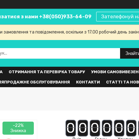
язатися з нами +38(050)933-64-09
Зателефонуй н
 замовлення та повідомлення, оскільки з 17.00 робочий день закі
Знайт
А
ОТРИМАННЯ ТА ПЕРЕВІРКА ТОВАРУ
УМОВИ САМОВИВЕЗЕН
ЛЯПРОДАЖНЕ ОБСЛУГОВУВАННЯ
КОНТАКТИ
СТАТТІ ТА НО
0
0
0
0
0
0
–22%