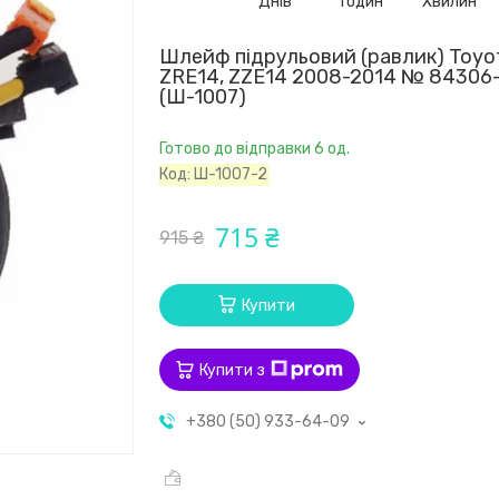
Днів
Годин
Хвилин
Шлейф підрульовий (равлик) Toyot
ZRE14, ZZE14 2008-2014 № 84306
(Ш-1007)
Готово до відправки 6 од.
Код:
Ш-1007-2
715 ₴
915 ₴
Купити
Купити з
+380 (50) 933-64-09