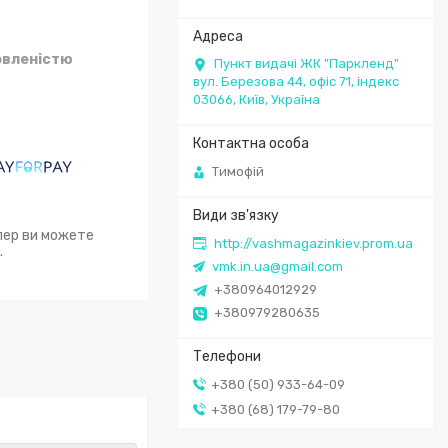
овленістю
Пункт видачі ЖК "Паркленд"
вул. Березова 44, офіс 71, індекс
03066, Київ, Україна
Тимофій
епер ви можете
http://vashmagazinkiev.prom.ua
.
vmk.in.ua@gmail.com
+380964012929
+380979280635
+380 (50) 933-64-09
+380 (68) 179-79-80