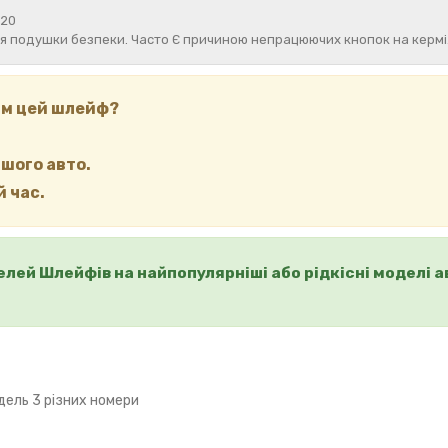
220
ня подушки безпеки. Часто Є причиною непрацюючих кнопок на кермі
вам цей шлейф?
ашого авто.
 час.
делей Шлейфів на найпопулярніші або рідкісні моделі а
ель 3 різних номери