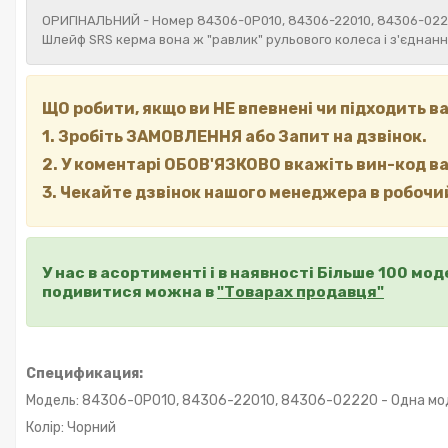
ОРИГІНАЛЬНИЙ - Номер 84306-0P010, 84306-22010, 84306-02
Шлейф SRS керма вона ж "равлик" рульового колеса і з'єднан
ЩО робити, якщо ви НЕ впевнені чи підходить 
1. Зробіть ЗАМОВЛЕННЯ або Запит на дзвінок.
2. У коментарі ОБОВ'ЯЗКОВО вкажіть вин-код в
3. Чекайте дзвінок нашого менеджера в робочий
У нас в асортименті і в наявності Більше 100 мо
подивитися можна в
"Товарах продавця"
Спецификация:
Модель: 84306-0P010, 84306-22010, 84306-02220 - Одна мод
Колір: Чорний