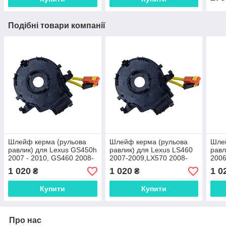
Подібні товари компанії
Шлейф керма (рульова
Шлейф керма (рульова
Шле
равлик) для Lexus GS450h
равлик) для Lexus LS460
равл
2007 - 2010, GS460 2008-
2007-2009,LX570 2008-
200
2010 №84306-48030,
2010 №84306-48030,
4803
1 020
1 020
1 0
₴
₴
84306-06140,
84306-06140, 84306-
843
0E010
Купити
Купити
Про нас