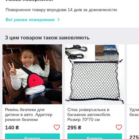
Повернення товару впродовж 14 днів за домовленістю
Всі умови повернення
З цим товаром також замовляють
Ремінь безпеки для
Сітка універсальна в
Удли
дитини в авто. Адаптер
багажник автомобіля.
безо
ременя безпеки
Розмір 70*70 см
140
295
₴
₴
275
Купити
Купити