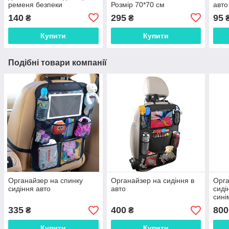
ременя безпеки
Розмір 70*70 см
авто
140
295
95
₴
₴
Купити
Купити
Подібні товари компанії
Органайзер на спинку
Органайзер на сидіння в
Орга
сидіння авто
авто
сиді
сині
335
400
800
₴
₴
Купити
Купити