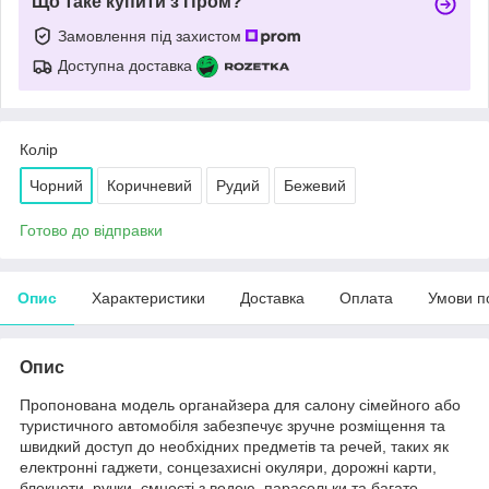
Що таке купити з Пром?
Замовлення під захистом
Доступна доставка
Колір
Чорний
Коричневий
Рудий
Бежевий
Готово до відправки
Опис
Характеристики
Доставка
Оплата
Умови п
Опис
Пропонована модель органайзера для салону сімейного або
туристичного автомобіля забезпечує зручне розміщення та
швидкий доступ до необхідних предметів та речей, таких як
електронні гаджети, сонцезахисні окуляри, дорожні карти,
блокноти, ручки, ємності з водою, парасольки та багато