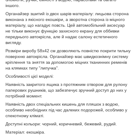
іншого.
Органайзер зшитий із двох шарів матеріалу: лицьова сторона
виконана з якісного екошкіри, а зворотна сторона із міцного
матеріалу, що нагадує повсть. Цей автомобільний аксесуар
не тільки виконує функцію захисного екрану для оббивки
переднього автокрісла, але й надає салону естетичного
вигляду.
Розміри виробу 58х42 см дозволяють повністю покрити тильну
поверхню автокрісла. Органайзер має швидкознімну систему
кріплення та зняття за допомогою міцних тканинних ременів
на клямках типу "липучка".
Особливості цієї моделі:
Наявність закритого ящика з протяжним отвором для рулону
паперових рушників, що забезпечує зручний доступ до них у
потрібний момент.
Наявність двох спеціальних кишень для пляшок з водою,
особливо необхідних під час далеких подорожей, особливо у
спекотному кліматі.
Доступні кольори: чорний, коричневий, бежевий, рудий.
Матеріал: екошкіра.