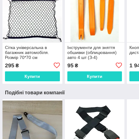
Сітка універсальна в
Інструменти для зняття
Кноп
багажник автомобіля.
обшивки (облицювання)
дист
Розмір 70*70 см
авто 4 шт (З-4)
295
95
1 9
₴
₴
Купити
Купити
Подібні товари компанії