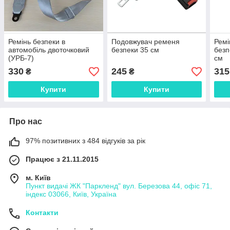
Ремінь безпеки в
Подовжувач ременя
Ремі
автомобіль двоточковий
безпеки 35 см
безп
(УРБ-7)
см
330
245
315
₴
₴
Купити
Купити
Про нас
97% позитивних з 484 відгуків за рік
Працює з 21.11.2015
м. Київ
Пункт видачі ЖК "Паркленд" вул. Березова 44, офіс 71,
індекс 03066, Київ, Україна
Контакти