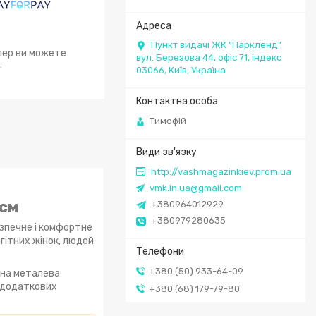
Пункт видачі ЖК "Паркленд"
епер ви можете
вул. Березова 44, офіс 71, індекс
.
03066, Київ, Україна
Тимофій
http://vashmagazinkiev.prom.ua
vmk.in.ua@gmail.com
 см
+380964012929
+380979280635
зпечне і комфортне
гітних жінок, людей
+380 (50) 933-64-09
йна металева
є додаткових
+380 (68) 179-79-80