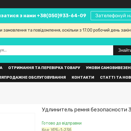
язатися з нами +38(050)933-64-09
Зателефонуй н
 замовлення та повідомлення, оскільки з 17.00 робочий день закі
Знайт
А
ОТРИМАННЯ ТА ПЕРЕВІРКА ТОВАРУ
УМОВИ САМОВИВЕЗЕН
ЛЯПРОДАЖНЕ ОБСЛУГОВУВАННЯ
КОНТАКТИ
СТАТТІ ТА НО
Удлинитель ремня безопасности 
Готово до відправки
Код:
УРБ-1-23б