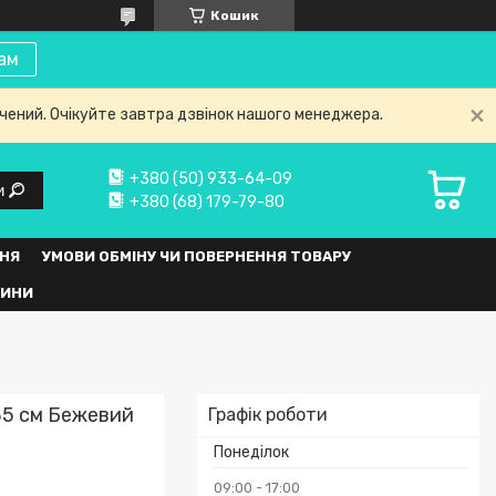
Кошик
ам
нчений. Очікуйте завтра дзвінок нашого менеджера.
+380 (50) 933-64-09
и
+380 (68) 179-79-80
НЯ
УМОВИ ОБМІНУ ЧИ ПОВЕРНЕННЯ ТОВАРУ
ВИНИ
35 см Бежевий
Графік роботи
Понеділок
09:00
17:00