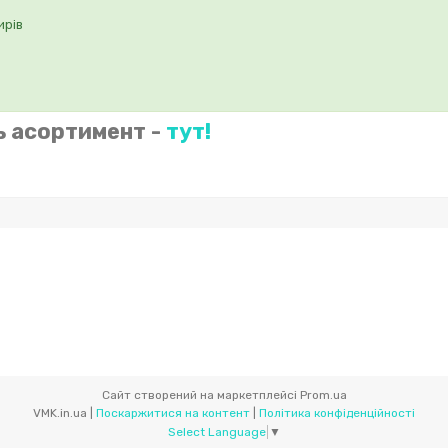
ирів
ь асортимент -
тут!
Сайт створений на маркетплейсі
Prom.ua
VMK.in.ua |
Поскаржитися на контент
|
Політика конфіденційності
Select Language
▼