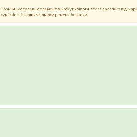
. Розміри металевих елементів можуть відрізнятися залежно від марк
сумісність із вашим замком ременя безпеки.