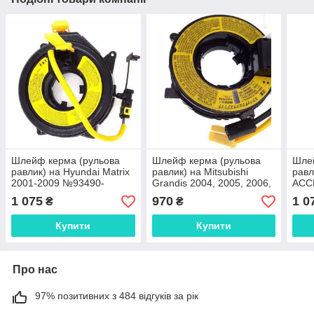
Шлейф керма (рульова
Шлейф керма (рульова
Шле
равлик) на Hyundai Matrix
равлик) на Mitsubishi
равл
2001-2009 №93490-
Grandis 2004, 2005, 2006,
ACCE
2D000, 93490-2G550,
2007, 2008, 2009,2010
2008
1 075
970
1 0
₴
₴
93490-2G550
№8619A016, MR301705,
1G2
MN162040
Купити
Купити
Про нас
97% позитивних з 484 відгуків за рік