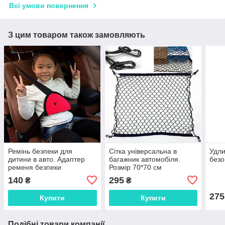
Всі умови повернення
З цим товаром також замовляють
Ремінь безпеки для
Сітка універсальна в
Удли
дитини в авто. Адаптер
багажник автомобіля.
безо
ременя безпеки
Розмір 70*70 см
140
295
₴
₴
275
Купити
Купити
Подібні товари компанії