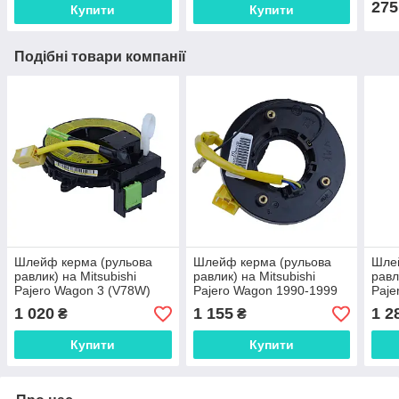
275
Купити
Купити
Подібні товари компанії
Шлейф керма (рульова
Шлейф керма (рульова
Шле
равлик) на Mitsubishi
равлик) на Mitsubishi
равл
Pajero Wagon 3 (V78W)
Pajero Wagon 1990-1999
Paje
2000-2006 №8619a015,
№Mb953170
200
1 020
1 155
1 2
₴
₴
8619-A015
Купити
Купити