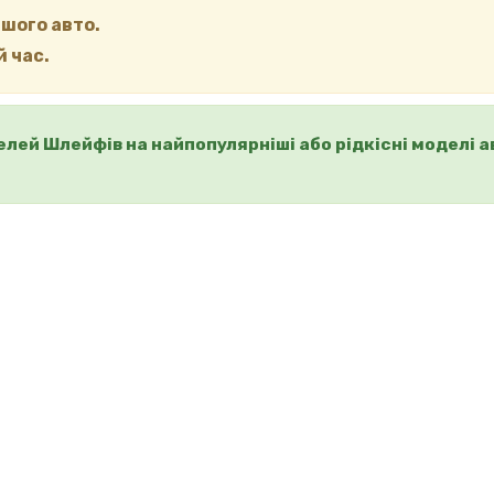
ашого авто.
 час.
делей Шлейфів на найпопулярніші або рідкісні моделі а