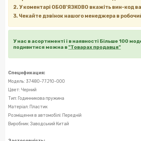
2. У коментарі ОБОВ'ЯЗКОВО вкажіть вин-код в
3. Чекайте дзвінок нашого менеджера в робочий
У нас в асортименті і в наявності Більше 100 мо
подивитися можна в
"Товарах продавця"
Спецификация:
Модель: 37480-77J10-000
Цвет: Черний
Тип: Годинникова пружина
Матеріал: Пластик
Розміщення в автомобілі: Передній
Виробник: Заводський Китай
Застосовність: