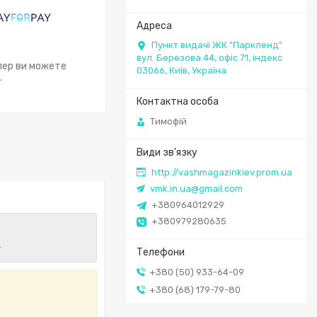
Пункт видачі ЖК "Паркленд"
вул. Березова 44, офіс 71, індекс
епер ви можете
03066, Київ, Україна
.
Тимофій
http://vashmagazinkiev.prom.ua
vmk.in.ua@gmail.com
+380964012929
+380979280635
.
+380 (50) 933-64-09
+380 (68) 179-79-80