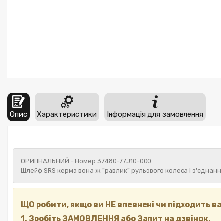
Опис
Характеристики
Інформація для замовлення
ОРИГІНАЛЬНИЙ - Номер 37480-77J10-000
Шлейф SRS керма вона ж "равлик" рульового колеса і з'єднан
ЩО робити, якщо ви НЕ впевнені чи підходить 
1. Зробіть ЗАМОВЛЕННЯ або Запит на дзвінок.