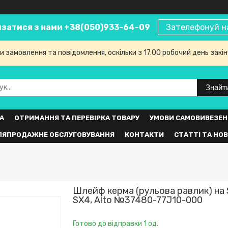
язатися з нами +38(050)933-64-09
Зателефонуй н
 замовлення та повідомлення, оскільки з 17.00 робочий день закі
Знайт
А
ОТРИМАННЯ ТА ПЕРЕВІРКА ТОВАРУ
УМОВИ САМОВИВЕЗЕН
ЛЯПРОДАЖНЕ ОБСЛУГОВУВАННЯ
КОНТАКТИ
СТАТТІ ТА НО
Шлейф керма (рульова равлик) на S
SX4, Alto №37480-77J10-000
Готово до відправки 1 од.