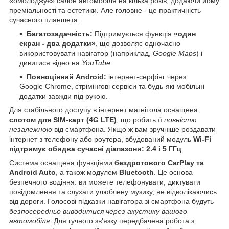
«омолоджує» салон автомобіля на кілька років, додаючи йому
преміальності та естетики. Але головне - це практичність
сучасного планшета:
Багатозадачність:
Підтримується функція
«один
екран - два додатки»
, що дозволяє одночасно
використовувати навігатор (наприклад,
Google Maps
) і
дивитися відео на
YouTube
.
Повноцінний Android:
інтернет-серфінг через
Google Chrome, стрімінгові сервіси та будь-які мобільні
додатки завжди під рукою.
Для стабільного доступу в інтернет магнітола оснащена
слотом для SIM-карт (4G LTE)
, що робить її
повністю
незалежною
від смартфона. Якщо ж вам зручніше роздавати
інтернет з телефону або роутера, вбудований модуль
Wi-Fi
підтримує обидва сучасні діапазони: 2.4 і 5 ГГц
.
Система оснащена функціями
бездротового CarPlay та
Android Auto
, а також модулем
Bluetooth
. Це основа
безпечного водіння: ви можете телефонувати, диктувати
повідомлення та слухати улюблену музику, не відволікаючись
від дороги. Голосові підказки навігатора зі смартфона будуть
безпосередньо виводитися через акустику вашого
автомобіля
. Для гучного зв'язку передбачена робота з