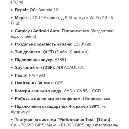
(ROM)
Версія ОС:
Android 10
Мережі:
4G LTE (слот під SIM-карту) + Wi-Fi (2.4 і 5
ГГц)
Carplay / Android Auto:
Підтримується (бездротове
підключення)
Роздільна здатність екрана:
1280*720
Тип дисплея:
QLED (9 або 10 дюймів)
Підсилювач звуку:
A7851
Звуковий чіп (DSP):
ADI ADAU1701
Радіо:
FM + AM
Навігація / Зв'язок:
GPS
Камери заднього виду:
AHD + CVBS + CCD
Робота з виносним мікрофоном:
Підтримується
Підключення стандартних 4-х камер 360°:
Не
підтримує
Тестування системи "Performance Test" (15 хв):
Ср. - 79.698 GIPS; Макс. - 81.325 GIPS
(при тестуванні