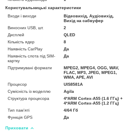
Користувальницькі характеристики
Входи і виходи
Відеовихід, Аудіовихід,
Вихід на сабвуфер
Виносних USB, шт.
2
Дисплей
QLED
Кількість ядер
8
Наявність CarPlay
Да
Наявність слота під SIM-
Да
картку
Підтримувані формати
MPEG2, MPEG4, OGG, WAV,
FLAC, MP3, JPEG, MPEG1,
WMA, APE, AVI
Процесор
UIS8581A
Сумісність із моделлю
Agila
Структура процесора
4*ARM Cortex-A55 (1.6 ГГц) +
4*ARM Cortex-A55 (1.2 ГГц)
Тип пам'яті
4/64 Гб
Функція GPS
Да
Приховати