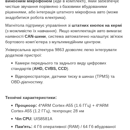
виносним мікрофоном
(йде в комплекті), який забезпечує
чистіше звучання порівняно з базовими вбудованими
рішеннями, або інтеграція штатного мікрофона авто (може
знадобитися робота електрика).
Магнітола підтримує управління зі
штатних кнопок на кермі
(з можливістю їх навчання). Якщо комплектація авто вимагає
наявності
CAN-шини
, система автоматично налаштує зв'язок
бортового комп'ютера з мультимедійним центром.
Універсальна архітектура 9863 дозволяє легко інтегрувати
додаткові пристрої:
Камери переднього та заднього виду цифрових
стандартів (
AHD, CVBS, CCD
).
Відеореєстратори, датчики тиску в шинах (TPMS) та
OBD-діагностику.
Технічні характеристики:
Процесор:
4*ARM Cortex-A55 (1.6 ГГц) + 4*ARM
Cortex-A55 (1.2 ГГц), техпроцес 28 нм
Чіп CPU:
UIS8581A
Пам'ять:
4 Гб оперативної (RAM) / 64 Гб вбудованої