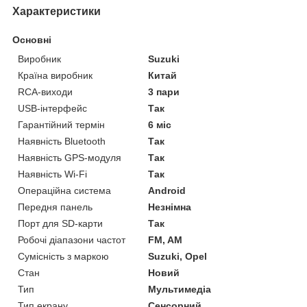
Характеристики
Основні
Виробник
Suzuki
Країна виробник
Китай
RCA-виходи
3 пари
USB-інтерфейс
Так
Гарантійний термін
6 міс
Наявність Bluetooth
Так
Наявність GPS-модуля
Так
Наявність Wi-Fi
Так
Операційна система
Android
Передня панель
Незнімна
Порт для SD-карти
Так
Робочі діапазони частот
FM, AM
Сумісність з маркою
Suzuki, Opel
Стан
Новий
Тип
Мультимедіа
Тип екрану
Сенсорний