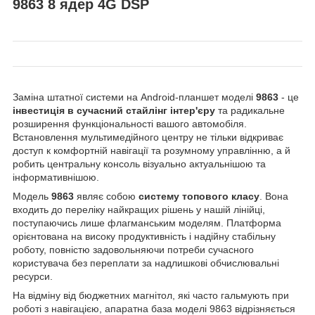
9863 8 ядер 4G DSP
Заміна штатної системи на Android-планшет моделі
9863
- це
інвестиція в сучасний стайлінг інтер'єру
та радикальне
розширення функціональності вашого автомобіля.
Встановлення мультимедійного центру не тільки відкриває
доступ к комфортній навігації та розумному управлінню, а й
робить центральну консоль візуально актуальнішою та
інформативнішою.
Модель
9863
являє собою
систему топового класу
. Вона
входить до переліку найкращих рішень у нашій лінійці,
поступаючись лише флагманським моделям. Платформа
орієнтована на високу продуктивність і надійну стабільну
роботу, повністю задовольняючи потреби сучасного
користувача без переплати за надлишкові обчислювальні
ресурси.
На відміну від бюджетних магнітол, які часто гальмують при
роботі з навігацією, апаратна база моделі 9863 відрізняється