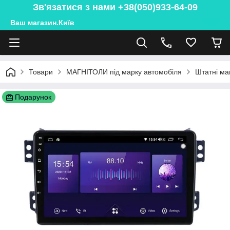
Зв'язатися з нами +38(050)933-64-09
Ваш магазин.Київ
Товари
МАГНІТОЛИ під марку автомобіля
Штатні ма
Подарунок