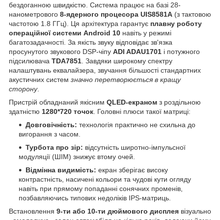
бездоганною швидкістю. Система працює на базі 28-
нанометрового
8-ядерного процесора UIS8581A
(з тактовою
частотою 1.8 ГГц). Ця архітектура гарантує
плавну роботу
операційної системи Android 10
навіть у режимі
багатозадачності. За якість звуку відповідає зв'язка
просунутого звукового DSP-чіпу
ADI ADAU1701
і потужного
підсилювача
TDA7851
. Завдяки широкому спектру
налаштувань еквалайзера, звучання більшості стандартних
акустичних систем
значно перетворюється в кращу
сторону
.
Пристрій обладнаний якісним
QLED-екраном
з роздільною
здатністю
1280*720 точок
. Головні плюси такої матриці:
Довговічність:
технологія практично не схильна до
вигорання з часом.
Турбота про зір:
відсутність широтно-імпульсної
модуляції (ШІМ) знижує втому очей.
Відмінна видимість:
екран зберігає високу
контрастність, насичені кольори та чудові кути огляду
навіть при прямому попаданні сонячних променів,
позбавляючись типових недоліків IPS-матриць.
Встановлення
9-ти або 10-ти дюймового дисплея
візуально