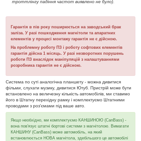
троттлінгу падіння частот виявлено не було).
Гарантія в пів року поширюється на заводський брак
заліза.
У разі пошкодження магнітоли та апаратних
елементів у процесі монтажу гарантія не є дійсною.
На проблемну роботу ПЗ і роботу софтових елементів
гарантія дійсна 1 місяць.
У разі незворотних порушень
роботи ПЗ внаслідок маніпуляцій з налаштуваннями
розробника гарантія не є дійсною.
Система по суті аналогічна планшету - можна дивитися
фільми, слухати музику, дивитися Ютуб. Пристрій може бути
встановлено на величезну кількість автомобілів, ми ставимо
його в Штатну перехідну рамку і комплектуємо Штатними
проводами з роз'ємами під ваше авто.
Якщо необхідно, ми комплектуємо КАНШИНОЮ (CanBass) -
вона пов'язує штатні бортові системи з магнітолою. Вимагати
КАНШИНУ (CanBass) може автомобіль, на який
встановлюється НОВА магнітола, здебільшого це автомобілі