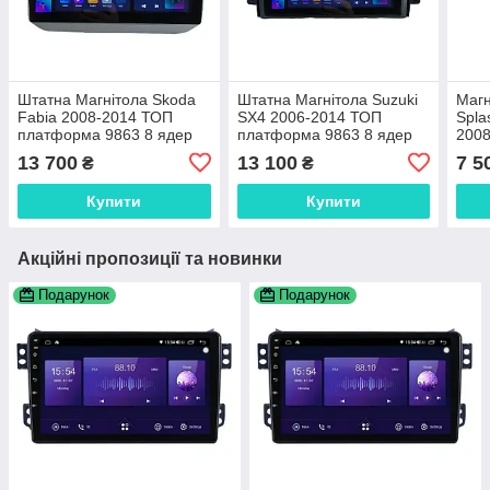
Штатна Магнітола Skoda
Штатна Магнітола Suzuki
Магн
Fabia 2008-2014 ТОП
SX4 2006-2014 ТОП
Spla
платформа 9863 8 ядер
платформа 9863 8 ядер
2008
4G DSP
4G DSP
CarP
13 700
13 100
7 5
₴
₴
Купити
Купити
Акційні пропозиції та новинки
Подарунок
Подарунок