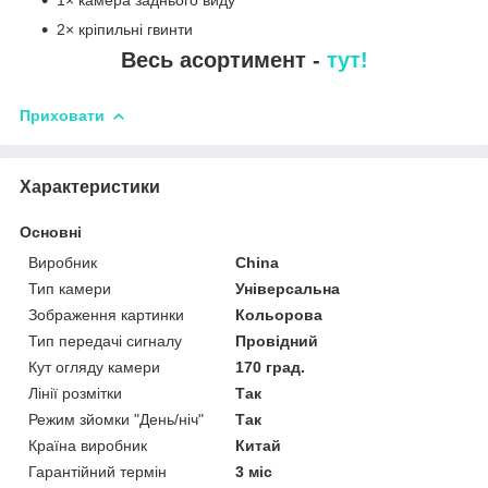
1× камера заднього виду
2× кріпильні гвинти
Весь асортимент -
тут!
Приховати
Характеристики
Основні
Виробник
China
Тип камери
Універсальна
Зображення картинки
Кольорова
Тип передачі сигналу
Провідний
Кут огляду камери
170 град.
Лінії розмітки
Так
Режим зйомки "День/ніч"
Так
Країна виробник
Китай
Гарантійний термін
3 міс