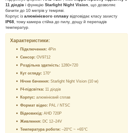
11 діодів
і функцію
Starlight Night Vision
, що дозволяє
бачити до 10 метрів у темряві.
Корпус із
алюмінієвого сплаву
відповідає класу захисту
IP68
, тому камера стійка до пилу, дощу й перепадів
температур.
Характеристики:
Підключення:
4Pin
Сенсор:
OV9712
Роздільна здатність:
1280×720
Кут огляду:
170°
Нічне бачення:
Starlight Night Vision (10 м)
ІЧ-підсвітка:
11 діодів
Корпус:
алюмінієвий сплав
Формат відео:
PAL / NTSC
Відеовихід:
AHD 720P
Живлення:
DC 12–24V
Температура роботи:
–20°C ~ +65°C