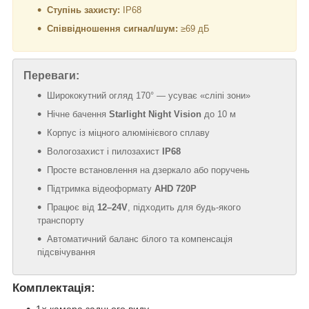
Ступінь захисту:
IP68
Співвідношення сигнал/шум:
≥69 дБ
Переваги:
Ширококутний огляд 170° — усуває «сліпі зони»
Нічне бачення
Starlight Night Vision
до 10 м
Корпус із міцного алюмінієвого сплаву
Вологозахист і пилозахист
IP68
Просте встановлення на дзеркало або поручень
Підтримка відеоформату
AHD 720P
Працює від
12–24V
, підходить для будь-якого
транспорту
Автоматичний баланс білого та компенсація
підсвічування
Комплектація: