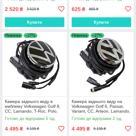
2 520
625
₴
₴
3 520 ₴
865 ₴
Купити
Купити
Новинка
–27%
Новинка
–27%
Камера заднього виду в
Камера заднього виду на
емблему Volkswagen Golf 8,
Volkswagen Golf 6, Passat,
CC, Lamando, T-Roc, Polo,
Variant, CC, Arteon, Lamando,
Arteon, Beetle AHD1080P,
Beetle, T-Roc,Eos, Polo
Готово до відправки 5 од.
Готово до відправки 2 од.
CVBS Gold Fisheye
AHD1080P CVBS Gold Fishey
4 495
4 495
₴
₴
6 195 ₴
6 195 ₴