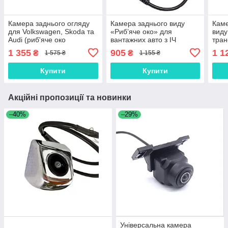
Камера заднього огляду
Камера заднього виду
Каме
для Volkswagen, Skoda та
«Риб’яче око» для
виду
Audi (риб'яче око
вантажних авто з ІЧ
тра
AHD/CVBS)
підсвіткою/CVBS/ кут 160°
Star
1 355
905
1 1
₴
₴
1 575 ₴
1 155 ₴
об’є
Купити
Купити
Акційні пропозиції та новинки
–40%
–29%
Універсальна камера