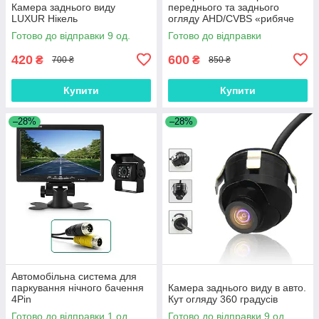
Камера заднього виду
переднього та заднього
LUXUR Нікель
огляду AHD/CVBS «рибяче
око» 1920*1080
Готово до відправки 9 од.
Готово до відправки
420
600
₴
₴
700 ₴
850 ₴
Купити
Купити
–28%
–28%
Автомобільна система для
паркування нічного бачення
Камера заднього виду в авто.
4Pin
Кут огляду 360 градусів
Готово до відправки 1 од.
Готово до відправки 9 од.