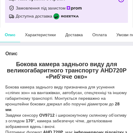
Замовлення під захистом
Доступна доставка
Опис
Характеристики
Доставка
Оплата
Умови п
Опис
Бокова камера заднього виду для
великогабаритного транспорту AHD720P
«Риб’яче око»
Бокова камера заднього виду призначена для усунення
«сліпих зон» на вантажівках, автобусах, спецтехніці та іншому
габаритному транспорті. Монтується переважно на
кронштейни бокових дзеркал або поручні діаметром до
28
мм
.
Завдяки сенсору
OV9712
і ширококутному скляному об’єктиву
з оглядом
170°
, камера забезпечує чітке, деталізоване
зображення вдень і вночі.
Підтримує формат
AHD 720P
, має
інфрачервону підсвітку з