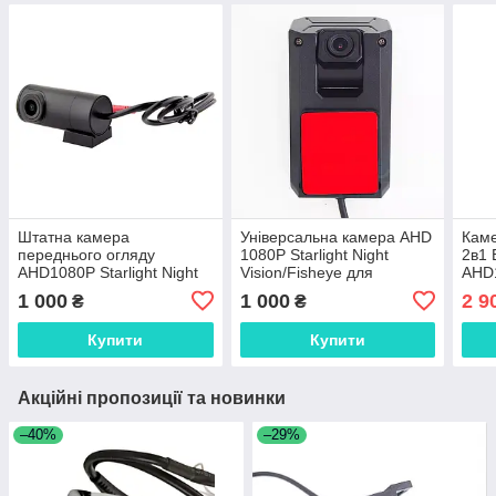
Штатна камера
Універсальна камера AHD
Каме
переднього огляду
1080P Starlight Night
2в1 
AHD1080P Starlight Night
Vision/Fisheye для
AHD1
Vision з об’єктивом
монтажу на внутрішню
Visi
1 000
1 000
2 9
₴
₴
Fisheye
частину лобового скла
око»
Купити
Купити
Акційні пропозиції та новинки
–40%
–29%