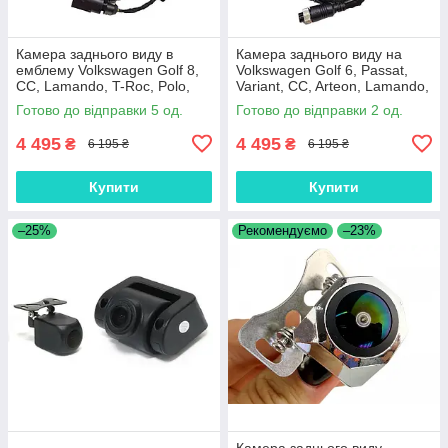
Камера заднього виду в
Камера заднього виду на
емблему Volkswagen Golf 8,
Volkswagen Golf 6, Passat,
CC, Lamando, T-Roc, Polo,
Variant, CC, Arteon, Lamando,
Arteon, Beetle AHD1080P,
Beetle, T-Roc,Eos, Polo
Готово до відправки 5 од.
Готово до відправки 2 од.
CVBS Gold Fisheye
AHD1080P CVBS Gold Fishey
4 495
4 495
₴
₴
6 195 ₴
6 195 ₴
Купити
Купити
–25%
Рекомендуємо
–23%
Камера заднього виду