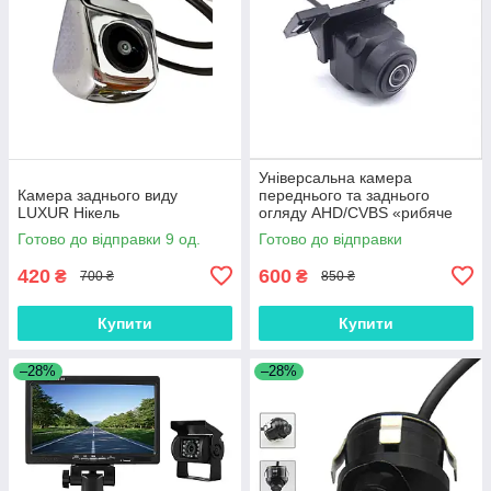
Універсальна камера
Камера заднього виду
переднього та заднього
LUXUR Нікель
огляду AHD/CVBS «рибяче
око» 1920*1080
Готово до відправки 9 од.
Готово до відправки
420
600
₴
₴
700 ₴
850 ₴
Купити
Купити
–28%
–28%