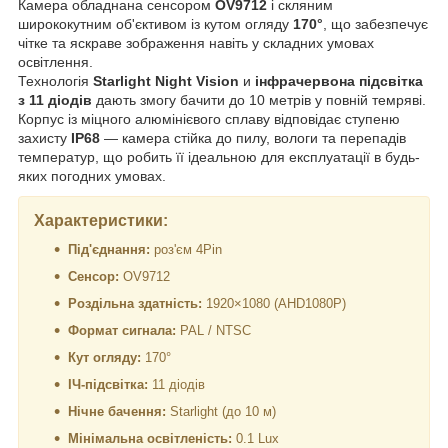
Камера обладнана сенсором
OV9712
і скляним
ширококутним об'єктивом із кутом огляду
170°
, що забезпечує
чітке та яскраве зображення навіть у складних умовах
освітлення.
Технологія
Starlight Night Vision
и
інфрачервона підсвітка
з 11 діодів
дають змогу бачити до 10 метрів у повній темряві.
Корпус із міцного алюмінієвого сплаву відповідає ступеню
захисту
IP68
— камера стійка до пилу, вологи та перепадів
температур, що робить її ідеальною для експлуатації в будь-
яких погодних умовах.
Характеристики:
Під'єднання:
роз'єм 4Pin
Сенсор:
OV9712
Роздільна здатність:
1920×1080 (AHD1080P)
Формат сигнала:
PAL / NTSC
Кут огляду:
170°
ІЧ-підсвітка:
11 діодів
Нічне бачення:
Starlight (до 10 м)
Мінімальна освітленість:
0.1 Lux