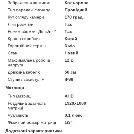
Зображення картинки
Кольорова
Тип передачі сигналу
Провідний
Кут огляду камери
170 град.
Лінії розмітки
Так
Режим зйомки "День/ніч"
Так
Країна виробник
Китай
Гарантійний термін
3 міс
Стан
Новий
Максимальна робоча
12 В
напруга
Довжина кабелю
50 см
Ступінь захисту, IP
IP68
Матриця
Тип матриці
AHD
Роздільна здатність
1920x1080
матриці
Чутливість
0.1 люкс
Фізичний розмір матриці
1/3"
Додаткові характеристики