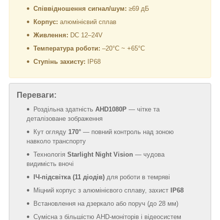
Співвідношення сигнал/шум:
≥69 дБ
Корпус:
алюмінієвий сплав
Живлення:
DC 12–24V
Температура роботи:
–20°C ~ +65°C
Ступінь захисту:
IP68
Переваги:
Роздільна здатність
AHD1080P
— чітке та
деталізоване зображення
Кут огляду
170°
— повний контроль над зоною
навколо транспорту
Технологія
Starlight Night Vision
— чудова
видимість вночі
ІЧ-підсвітка (11 діодів)
для роботи в темряві
Міцний корпус з алюмінієвого сплаву, захист
IP68
Встановлення на дзеркало або поруч (до 28 мм)
Сумісна з більшістю AHD-моніторів і відеосистем