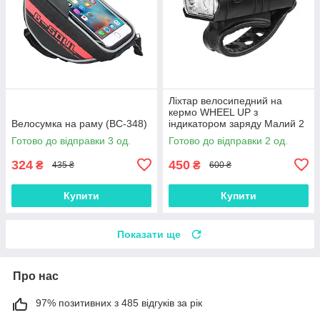
Ліхтар велосипедний на
кермо WHEEL UP з
Велосумка на раму (ВС-348)
індикатором заряду Малий 2
діода
Готово до відправки 3 од.
Готово до відправки 2 од.
324
450
₴
₴
435 ₴
600 ₴
Купити
Купити
Показати ще
Про нас
97% позитивних з 485 відгуків за рік