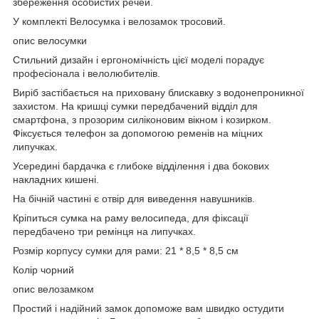
збереження особистих речей.
У комплекті Велосумка і велозамок тросовий.
опис велосумки
Стильний дизайн і ергономічність цієї моделі порадує
професіонала і велолюбителів.
Виріб застібається на приховану блискавку з водонепроникної
захистом. На кришці сумки передбачений відділ для
смартфона, з прозорим силіконовим вікном і козирком.
Фіксується телефон за допомогою ременів на міцних
липучках.
Усередині бардачка є глибоке відділення і два бокових
накладних кишені.
На бічній частині є отвір для виведення навушників.
Кріпиться сумка на раму велосипеда, для фіксації
передбачено три ремінця на липучках.
Розмір корпусу сумки для рами: 21 * 8,5 * 8,5 см
Колір чорний
опис велозамком
Простий і надійний замок допоможе вам швидко остудити