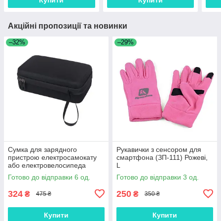
Акційні пропозиції та новинки
–32%
–29%
Сумка для зарядного
Рукавички з сенсором для
пристрою електросамокату
смартфона (ЗП-111) Рожеві,
або електровелосипеда
L
Готово до відправки 6 од.
Готово до відправки 3 од.
324
250
₴
₴
475 ₴
350 ₴
Купити
Купити