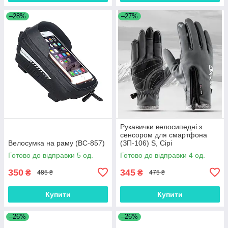
–28%
–27%
Рукавички велосипедні з
сенсором для смартфона
Велосумка на раму (ВС-857)
(ЗП-106) S, Сірі
Готово до відправки 5 од.
Готово до відправки 4 од.
350
345
₴
₴
485 ₴
475 ₴
Купити
Купити
–26%
–26%