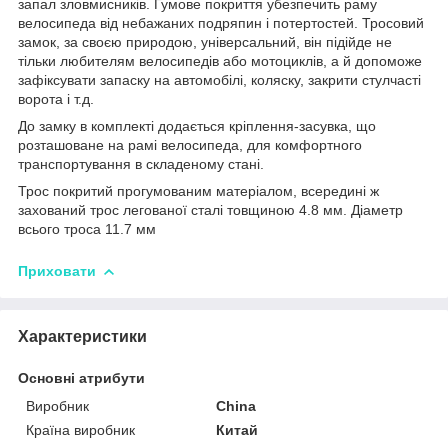
запал зловмисників. Гумове покриття убезпечить раму
велосипеда від небажаних подряпин і потертостей. Тросовий
замок, за своєю природою, універсальний, він підійде не
тільки любителям велосипедів або мотоциклів, а й допоможе
зафіксувати запаску на автомобілі, коляску, закрити стулчасті
ворота і т.д.
До замку в комплекті додається кріплення-засувка, що
розташоване на рамі велосипеда, для комфортного
транспортування в складеному стані.
Трос покритий прогумованим матеріалом, всередині ж
захований трос легованої сталі товщиною 4.8 мм. Діаметр
всього троса 11.7 мм
Приховати
Характеристики
Основні атрибути
Виробник
China
Країна виробник
Китай