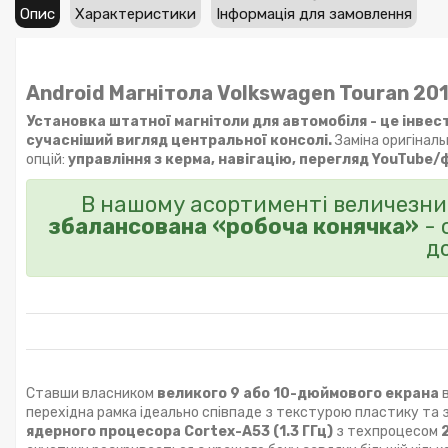
Опис
Характеристики
Інформація для замовлення
Android Магнітола Volkswagen Touran 20
Установка штатної магнітоли для автомобіля - це інвес
сучасніший вигляд центральної консолі.
Заміна оригінал
опцій:
управління з керма, навігацію, перегляд YouTube/
В нашому асортименті величезний
збалансована «робоча конячка»
- 
д
Ставши власником
великого 9 або 10-дюймового екрана
в
перехідна рамка ідеально співпаде з текстурою пластику та
ядерного процесора Cortex-A53 (1.3 ГГц)
з техпроцесом