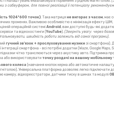
ості налаштувань еквалайзера в порівнянні з рідною магнітолою.
(
и з сабвуфером, для повної реалізації її потенціалу рекомендує
ість 1024*600 точок)
. Така матриця
не вигорає з часом
, має 
сонячних променях. Важливою особливістю є мінімізація ефекту ШІМ
цінній операційній системі
Android
, вам доступні будь-які додатки
 сервіси та відеохостинги (
YouTube
).
(Зверніть увагу: через базо
ідгальмовувати, швидкість роботи залежить від самої програми).
вий
гучний зв'язок + прослуховування музики
зі смартфона). 
 інтеграції смартфона - всі потрібні додатки (Waze, Google Maps, S
а підказки чітко транслюються через акустику авто. Підтримка пр
ера або використовувати
точку роздачі на вашому мобільному
ьового колеса
(навчання кнопок керма або автоматичне налашту
агнітолою). Універсальна платформа дозволяє легко підключати до
ню камеру, відеореєстратори, датчики тиску в шинах та модулі
OB