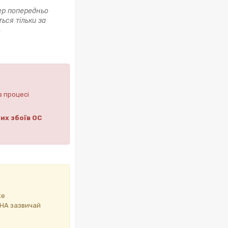
ер попередньо
ься тільки за
ь
в процесі
их збоїв ОС
же
ИНА зазвичай