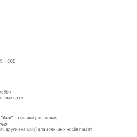
S + CCD
обіля.
роз'єми авто.
ю
"Aux"
та іншими роз'ємами;
иду
;
n, другий на 6pin) для зовнішніх носіїв пам'яті;