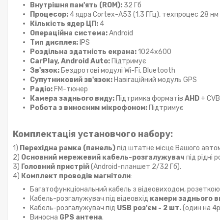
Внутрішня пам'ять (ROM):
32 Гб
Процесор:
4 ядра Cortex-A53 (1.3 ГГц), техпроцес 28 нм
Кількість ядер ЦП:
4
Операційна система:
Android
Тип дисплея:
IPS
Роздільна здатність екрана:
1024x600
CarPlay, Android Auto:
Підтримує
Зв'язок:
Бездротові модулі Wi-Fi, Bluetooth
Супутниковий зв'язок:
Навігаційний модуль GPS
Радіо:
FM-тюнер
Камера заднього виду:
Підтримка форматів
AHD
+ CVB
Робота з виносним мікрофоном:
Підтримує
Комплектація установчого набору:
1)
Перехідна рамка (панель)
під штатне місце Вашого автом
2)
Основний мережевий кабель-розгалужувач
під рідні 
3)
Головний пристрій
(Android-планшет 2/32 Гб).
4)
Комплект проводів магнітоли
:
Багатофункціональний кабель з відеовиходом, розетко
Кабель-розгалужувач під відеовхід
камери заднього в
Кабель-розгалужувач під
USB роз'єм - 2 шт.
(один на 4pi
Виносна
GPS антена
.