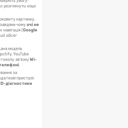
Зверніть увагу:
мо розглянути наші
соковиту картинку,
, завдяки чому
очі не
: навігація (
Google
вий обсяг
Дана модель
potify, YouTube
отоколу зв'язку
Wi-
 телефоні
.
вання за
даткові пристрої:
D-діагностики