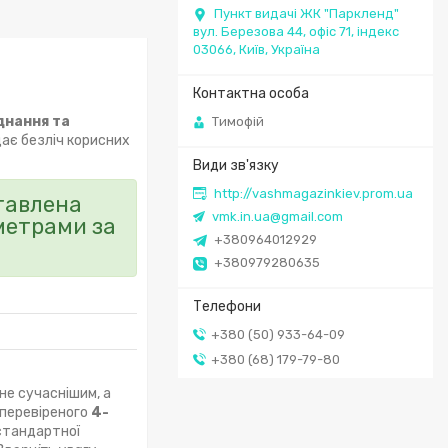
Пункт видачі ЖК "Паркленд"
вул. Березова 44, офіс 71, індекс
03066, Київ, Україна
днання та
Тимофій
ає безліч корисних
http://vashmagazinkiev.prom.ua
ставлена
vmk.in.ua@gmail.com
метрами за
+380964012929
+380979280635
+380 (50) 933-64-09
+380 (68) 179-79-80
ане сучаснішим, а
 перевіреного
4-
 стандартної