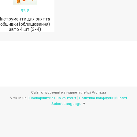
95 ₴
Інструменти для зняття
обшивки (облицювання)
авто 4 шт (З-4)
Сайт створений на маркетплейсі
Prom.ua
VMK.in.ua |
Поскаржитися на контент
|
Політика конфіденційності
Select Language
▼