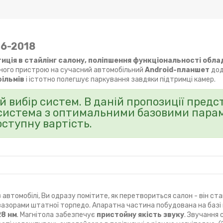
16-2018
тиція в стайлінг салону, поліпшення функціональності обла
ьного пристрою на сучасний автомобільний
Android-планшет
дод
фільмів
і істотно полегшує паркування завдяки підтримці камер.
 вибір систем. В даній пропозиції пред
система з оптимальними базовими пара
оступну вартість.
 автомобілі, Ви одразу помітите, як перетвориться салон - він ст
 зазорами штатної торпедо. Апаратна частина побудована на базі
28 нм
. Магнітола забезпечує
пристойну якість звуку
. Звучання