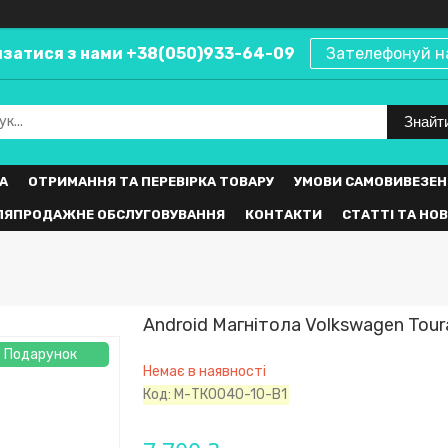
язатися з нами +38(050)933-64-09
Зателефонуй н
Знайт
А
ОТРИМАННЯ ТА ПЕРЕВІРКА ТОВАРУ
УМОВИ САМОВИВЕЗЕН
ЛЯПРОДАЖНЕ ОБСЛУГОВУВАННЯ
КОНТАКТИ
СТАТТІ ТА НО
Android Магнітола Volkswagen Tou
Подарунок
Немає в наявності
Код:
М-ТК0040-10-В1