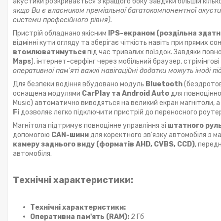
акустики розкривається з кращого боку завдяки більшій кільк
якщо Ви є власником преміальної багатокомпонентної акустик
системи професійного рівня).
Пристрій обладнано якісним
IPS-екраном (роздільна здатн
відмінні кути огляду та зберігає чіткість навіть при прямих 
втомлюватимуться
під час тривалих поїздок. Завдяки повно
Maps
), інтернет-серфінг через мобільний браузер, стрімінгові
оперативної пам'яті важкі навігаційні додатки можуть іноді п
Для безпеки водіння вбудовано модуль
Bluetooth
(бездрото
оснащена модулями
CarPlay та Android Auto
для повноцінної
Music) автоматично виводяться на великий екран магнітоли, 
Fi
дозволяє легко підключити пристрій до переносного роут
Магнітола підтримує повноцінне управління зі
штатного рул
допомогою
CAN-шини
для коректного зв'язку автомобіля з м
камеру заднього виду (форматів AHD, CVBS, CCD)
, перед
автомобіля.
Технічні характеристики:
Технічні характеристики:
Оперативна пам'ять (RAM):
2 Гб