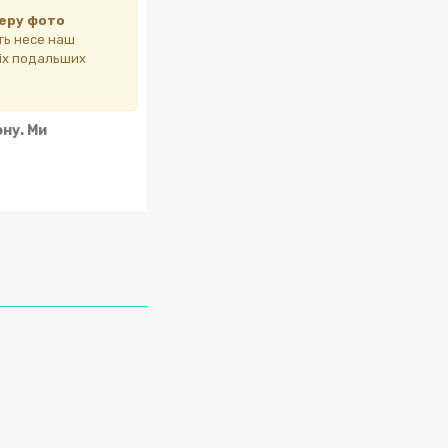
еру фото
сть несе наш
сіх подальших
ну. Ми