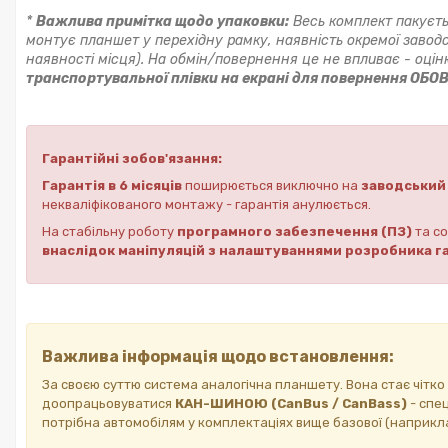
*
Важлива примітка щодо упаковки:
Весь комплект пакуєть
монтує планшет у перехідну рамку, наявність окремої заводс
наявності місця). На обмін/повернення це не впливає - оціню
транспортувальної плівки на екрані для повернення ОБО
Гарантійні зобов'язання:
Гарантія в 6 місяців
поширюється виключно на
заводський 
некваліфікованого монтажу - гарантія анулюється.
На стабільну роботу
програмного забезпечення (ПЗ)
та со
внаслідок маніпуляцій з налаштуваннями розробника га
Важлива інформація щодо встановлення:
За своєю суттю система аналогічна планшету. Вона стає чітко
доопрацьовуватися
КАН-ШИНОЮ (CanBus / CanBass)
- спе
потрібна автомобілям у комплектаціях вище базової (наприкл