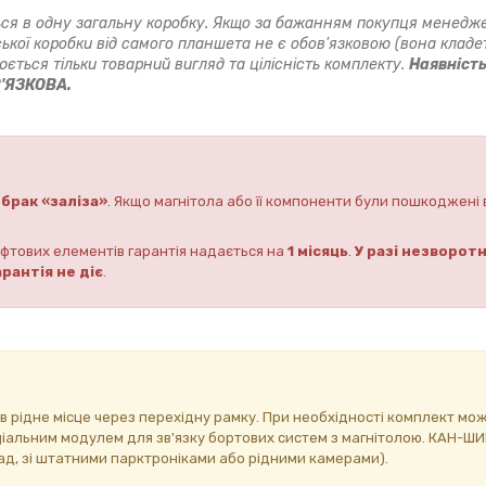
ся в одну загальну коробку. Якщо за бажанням покупця менедж
ької коробки від самого планшета не є обов'язковою (вона кладет
ється тільки товарний вигляд та цілісність комплекту.
Наявніст
В'ЯЗКОВА.
брак «заліза»
. Якщо магнітола або її компоненти були пошкоджені 
фтових елементів гарантія надається на
1 місяць
.
У разі незворотн
рантія не діє
.
 в рідне місце через перехідну рамку. При необхідності комплект мо
ціальним модулем для зв'язку бортових систем з магнітолою. КАН-Ш
ад, зі штатними парктроніками або рідними камерами).