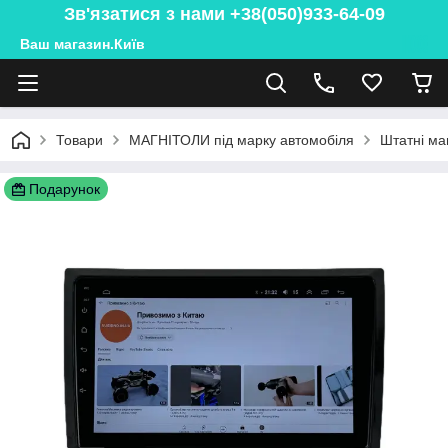
Зв'язатися з нами +38(050)933-64-09
Ваш магазин.Київ
Товари
МАГНІТОЛИ під марку автомобіля
Штатні ма
Подарунок