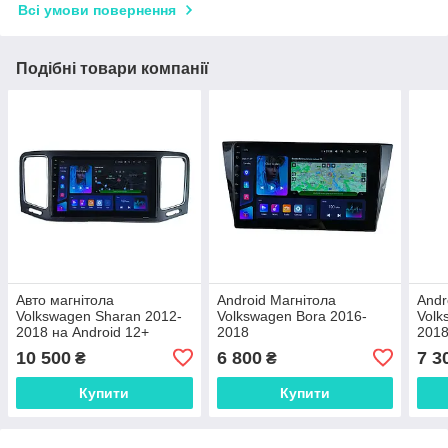
Всі умови повернення
Подібні товари компанії
Авто магнітола
Android Магнітола
Andr
Volkswagen Sharan 2012-
Volkswagen Bora 2016-
Volk
2018 на Android 12+
2018
201
CarPlay 8 core Platform
10 500
6 800
7 3
₴
₴
XyAuto
Купити
Купити