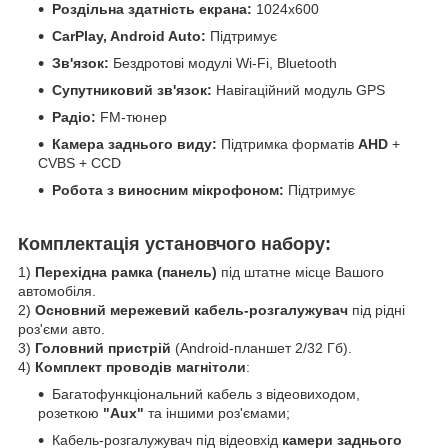
Роздільна здатність екрана:
1024x600
CarPlay, Android Auto:
Підтримує
Зв'язок:
Бездротові модулі Wi-Fi, Bluetooth
Супутниковий зв'язок:
Навігаційний модуль GPS
Радіо:
FM-тюнер
Камера заднього виду:
Підтримка форматів
AHD
+
CVBS + CCD
Робота з виносним мікрофоном:
Підтримує
Комплектація установчого набору:
1)
Перехідна рамка (панель)
під штатне місце Вашого
автомобіля.
2)
Основний мережевий кабель-розгалужувач
під рідні
роз'єми авто.
3)
Головний пристрій
(Android-планшет 2/32 Гб).
4)
Комплект проводів магнітоли
:
Багатофункціональний кабель з відеовиходом,
розеткою
"Aux"
та іншими роз'ємами;
Кабель-розгалужувач під відеовхід
камери заднього