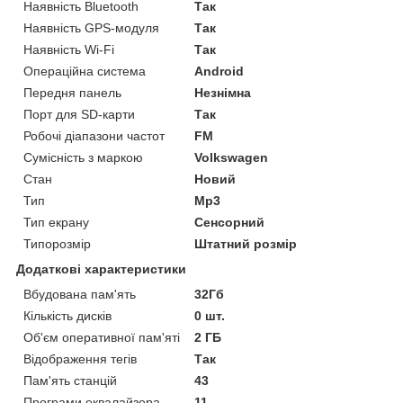
Наявність Bluetooth
Так
Наявність GPS-модуля
Так
Наявність Wi-Fi
Так
Операційна система
Android
Передня панель
Незнімна
Порт для SD-карти
Так
Робочі діапазони частот
FM
Сумісність з маркою
Volkswagen
Стан
Новий
Тип
Mp3
Тип екрану
Сенсорний
Типорозмір
Штатний розмір
Додаткові характеристики
Вбудована пам'ять
32Гб
Кількість дисків
0 шт.
Об'єм оперативної пам'яті
2 ГБ
Відображення тегів
Так
Пам'ять станцій
43
Програми еквалайзера
11