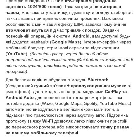
Пристрій обладнано якісним
IPS-екраном (роздільна
здатність 1024*600 точок)
. Така матриця
не вигорає з
часом
, має соковиту картинку, відмінні кути огляду та зберігає
чіткість навіть при прямих сонячних променях. Важливою
особливістю є мінімізація ефекту ШІМ, завдяки чому
очі не
втомлюватимуться
під час тривалих поїздок. Завдяки
повноцінній операційній системі
Android
, вам доступні будь-
які додатки: навігація (
Google Maps
), інтернет-серфінг через
мобільний браузер, стрімінгові сервіси та відеохостинги
(
YouTube
).
(Зверніть увагу: через базовий обсяг
оперативної пам'яті важкі навігаційні додатки можуть іноді
підгальмовувати, швидкість роботи залежить від самої
програми).
Для безпеки водіння вбудовано модуль
Bluetooth
(бездротовий
гучний зв'язок + прослуховування музики
зі
смартфона). Дана модель оснащена модулями
CarPlay та
Android Auto
для повноцінної інтеграції смартфона - всі
потрібні додатки (Waze, Google Maps, Spotify, YouTube Music)
автоматично виводяться на великий екран магнітоли, а
підказки чітко транслюються через акустику авто. Підтримка
протоколу зв'язку
Wi-Fi
дозволяє легко підключити пристрій
до переносного роутера або використовувати
точку роздачі
на вашому мобільному телефоні
.