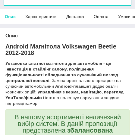
Опис
Характеристики
Доставка
Оплата
Умови п
Опис
Android Магнітола Volkswagen Beetle
2012-2018
Установка штатної магнітоли для автомобіля - це
інвестиція в стайлінг салону, поліпшення
функціональності обладнання та сучасніший вигляд
центральної консолі.
Заміна оригінального пристрою на
сучасний автомобільний
Android-планшет
додає безліч
корисних опцій:
управління з керма, навігацію, перегляд
YouTube/фільмів
і істотно полегшує паркування завдяки
підтримці камер.
В нашому асортименті величезний
вибір систем. В даній пропозиції
представлена
збалансована