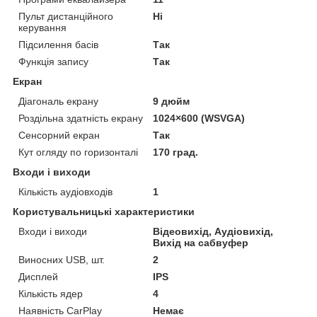
Пульт дистанційного
Ні
керування
Підсилення басів
Так
Функція запису
Так
Екран
Діагональ екрану
9 дюйм
Роздільна здатність екрану
1024×600 (WSVGA)
Сенсорний екран
Так
Кут огляду по горизонталі
170 град.
Входи і виходи
Кількість аудіовходів
1
Користувальницькі характеристики
Входи і виходи
Відеовихід, Аудіовихід,
Вихід на сабвуфер
Виносних USB, шт.
2
Дисплей
IPS
Кількість ядер
4
Наявність CarPlay
Немає