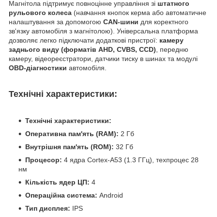
Магнітола підтримує повноцінне управління зі
штатного
рульового колеса
(навчання кнопок керма або автоматичне
налаштування за допомогою
CAN-шини
для коректного
зв'язку автомобіля з магнітолою). Універсальна платформа
дозволяє легко підключати додаткові пристрої:
камеру
заднього виду (форматів AHD, CVBS, CCD)
, передню
камеру, відеореєстратори, датчики тиску в шинах та модулі
OBD-діагностики
автомобіля.
Технічні характеристики:
Технічні характеристики:
Оперативна пам'ять (RAM):
2 Гб
Внутрішня пам'ять (ROM):
32 Гб
Процесор:
4 ядра Cortex-A53 (1.3 ГГц), техпроцес 28
нм
Кількість ядер ЦП:
4
Операційна система:
Android
Тип дисплея:
IPS