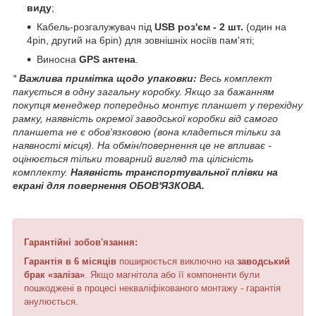
виду
;
Кабель-розгалужувач під
USB роз'єм - 2 шт.
(один на
4pin, другий на 6pin) для зовнішніх носіїв пам'яті;
Виносна
GPS антена
.
*
Важлива примітка щодо упаковки:
Весь комплект
пакується в одну загальну коробку. Якщо за бажанням
покупця менеджер попередньо монтує планшет у перехідну
рамку, наявність окремої заводської коробки від самого
планшета не є обов'язковою (вона кладеться тільки за
наявності місця). На обмін/повернення це не впливає -
оцінюється тільки товарний вигляд та цілісність
комплекту.
Наявність транспортувальної плівки на
екрані для повернення ОБОВ'ЯЗКОВА.
Гарантійні зобов'язання:
Гарантія в 6 місяців
поширюється виключно на
заводський
брак «заліза»
. Якщо магнітола або її компоненти були
пошкоджені в процесі некваліфікованого монтажу - гарантія
анулюється.