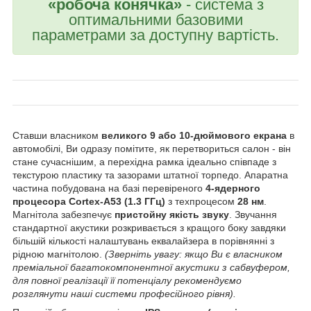
«робоча конячка»
- система з
оптимальними базовими
параметрами за доступну вартість.
Ставши власником
великого 9 або 10-дюймового екрана
в
автомобілі, Ви одразу помітите, як перетвориться салон - він
стане сучаснішим, а перехідна рамка ідеально співпаде з
текстурою пластику та зазорами штатної торпедо. Апаратна
частина побудована на базі перевіреного
4-ядерного
процесора Cortex-A53 (1.3 ГГц)
з техпроцесом
28 нм
.
Магнітола забезпечує
пристойну якість звуку
. Звучання
стандартної акустики розкривається з кращого боку завдяки
більшій кількості налаштувань еквалайзера в порівнянні з
рідною магнітолою.
(Зверніть увагу: якщо Ви є власником
преміальної багатокомпонентної акустики з сабвуфером,
для повної реалізації її потенціалу рекомендуємо
розглянути наші системи професійного рівня).