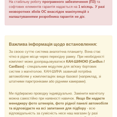
На стабільну роботу
програмного забезпечення (ПЗ)
та
софтових елементів гарантія надається на
1 місяць
.
У разі
незворотних збоїв ОС внаслідок маніпуляцій з
налаштуваннями розробника гарантія не діє
.
Важлива інформація щодо встановлення:
За своєю суттю система аналогічна планшету. Вона стає
чітко в рідне місце через перехідну рамку. При необхідності
комплект може доопрацьовуватися
КАН-ШИНОЮ (CanBus /
CanBass)
- спеціальним модулем для зв'язку бортових
систем з магнітолою. КАН-ШИНА зазвичай потрібна
автомобілям у комплектаціях вище базової (наприклад, зі
штатними парктроніками або рідними камерами).
Ми підбираємо проводку індивідуально. Замінити магнітолу
можна самостійно при наявності навичок.
Якщо Ви надаєте
менеджеру фото штекерів, фото рідної панелі автомобіля
та відповідаєте на всі запитання для підбору
- всю
відповідальність за сумісність несе наш магазин (у разі