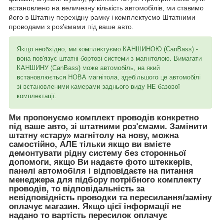
встановлено на величезну кількість автомобілів, ми ставимо
його в Штатну перехідну рамку і комплектуємо Штатними
проводами з роз'ємами під ваше авто.
Якщо необхідно, ми комплектуємо КАНШИНОЮ (CanBass) -
вона пов'язує штатні бортові системи з магнітолою. Вимагати
КАНШИНУ (CanBass) може автомобіль, на який
встановлюється НОВА магнітола, здебільшого це автомобілі
зі встановленими камерами заднього виду
НЕ
базової
комплектації.
Ми пропонуємо комплект проводів конкретно
під ваше авто, зі штатними роз'ємами. Замінити
штатну «стару» магнітолу на нову, можна
самостійно, АЛЕ тільки якщо ви вмієте
демонтувати рідну систему без сторонньої
допомоги, якщо Ви надаєте фото штеккерів,
панелі автомобіля і відповідаєте на питання
менеджера для підбору потрібного комплекту
проводів, то відповідальність за
невідповідність проводки та пересилання/заміну
оплачує магазин. Якщо цієї інформації не
надано то вартість пересилок оплачує