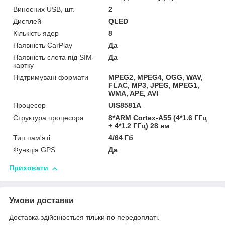
Виносних USB, шт.
2
Дисплей
QLED
Кількість ядер
8
Наявність CarPlay
Да
Наявність слота під SIM-
Да
картку
Підтримувані формати
MPEG2, MPEG4, OGG, WAV,
FLAC, MP3, JPEG, MPEG1,
WMA, APE, AVI
Процесор
UIS8581A
Структура процесора
8*ARM Cortex-A55 (4*1.6 ГГц
+ 4*1.2 ГГц) 28 нм
Тип пам'яті
4/64 Гб
Функція GPS
Да
Приховати
Умови доставки
Доставка здійснюється тільки по передоплаті.