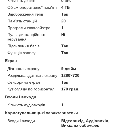
Кількість дисків
0 шт.
Об'єм оперативної пам'яті
4 ГБ
Відображення тегів
Так
Пам'ять станцій
20
Програми еквалайзера
1
Пульт дистанційного
Ні
керування
Підсилення басів
Так
Функція запису
Так
Екран
Діагональ екрану
9 дюйм
Роздільна здатність екрану
1280×720
Сенсорний екран
Так
Кут огляду по горизонталі
170 град.
Входи і виходи
Кількість аудіовходів
1
Користувальницькі характеристики
Входи і виходи
Відеовихід, Аудіовихід,
Вихід на сабвуфер