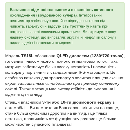
Важливою відмінністю системи є наявність активного
охолодження (вбудованого кулера).
Інтегрований
вентилятор забезпечує постійне відведення тепла від
чипсета, гарантуючи
відсутність троттлінгу
навіть при
нагріванні панелі сонячними променями. Ви отримуєте нову
надійну систему, що виправляє акустичні недоліки салону і
видає відмінні показники швидкості.
Модель
TS18L
обладнана
QLED дисплеєм (1280*720 точок)
,
головним плюсом якого є технологія квантових точок. Така
матриця забезпечує більш високу яскравість і насиченість
кольорів у порівнянні зі стандартними IPS-матрицями. Це
особливо важливо для транспорту з великою площею скління:
екран залишається читабельним при прямому сонячному
світлі
. Також матриця має високу стійкість до вигорання і
відмінні кути огляду.
Ставши власником
9-ти або 10-ти дюймового екрану
в
автомобілі – Ви помітите як Ваш салон зміниться на краще,
стане більш сучасним і дорогим на вигляд, і це тільки
естетика, практичність же функціоналу розкриє ще більше
можливостей сучасного планшета!