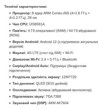
Технічні характеристики:
Процесор:
8 ядер ARM Cortex-A55 (4×1.6 ГГц +
4×1.2 ГГц), 28 нм
Чип CPU:
UIS8581A
Пам'ять:
4 Гб оперативної (RAM) / 64 Гб вбудованої
(ROM)
Версія Android:
Android 12 (з підтримкою актуальних
додатків)
Мережі:
4G LTE (слот під SIM) + Wi-Fi
Діапазони Wi-Fi:
2.4 + 5 ГГц + Bluetooth
Carplay/Android Auto:
Підтримує (бездротове
підключення)
Роздільна здатність екрану:
1280*720
Тип дисплея:
QLED (9/10 дюймів)
Охолодження:
Активне (вбудований вентилятор)
Підсилювач звуку:
TDA 7388
Звуковий чип (DSP):
AKM AK7604