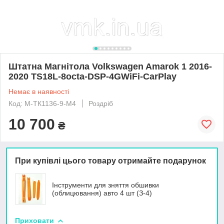
Штатна Магнітола Volkswagen Amarok 1 2016-
2020 TS18L-8octa-DSP-4GWiFi-CarPlay
Немає в наявності
Код: М-ТК1136-9-М4
Роздріб
10 700
₴
При купівлі цього товару отримайте подарунок
Інструменти для зняття обшивки
(облицювання) авто 4 шт (З-4)
Приховати