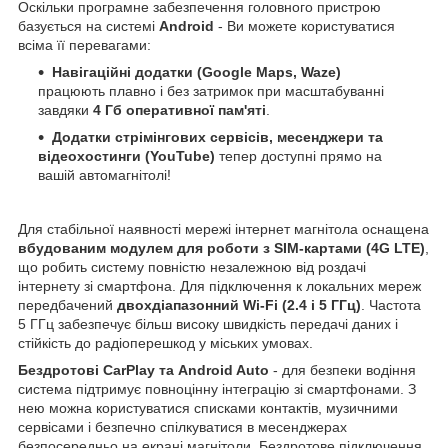
Оскільки програмне забезпечення головного пристрою
базується на системі
Android
- Ви можете користуватися
всіма її перевагами:
Навігаційні додатки (Google Maps, Waze)
працюють плавно і без затримок при масштабуванні
завдяки
4 Гб оперативної пам'яті
.
Додатки стрімінгових сервісів, месенджери та
відеохостинги (YouTube)
тепер доступні прямо на
вашій автомагнітолі!
Для стабільної наявності мережі інтернет магнітола оснащена
вбудованим модулем для роботи з SIM-картами (4G LTE)
,
що робить систему повністю незалежною від роздачі
інтернету зі смартфона. Для підключення к локальних мереж
передбачений
двохдіапазонний Wi-Fi (2.4 і 5 ГГц)
. Частота
5 ГГц забезпечує більш високу швидкість передачі даних і
стійкість до радіоперешкод у міських умовах.
Бездротові CarPlay та Android Auto
- для безпеки водіння
система підтримує повноцінну інтеграцію зі смартфонами. З
нею можна користуватися списками контактів, музичними
сервісами і безпечно спілкуватися в месенджерах
безпосередньо на екрані магнітоли. Бездротове підключення