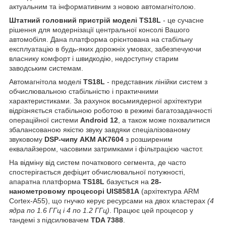
актуальним та інформативним з новою автомагнітолою.
Штатний головний пристрій моделі TS18L
- це сучасне
рішення для модернізації центральної консолі Вашого
автомобіля. Дана платформа орієнтована на стабільну
експлуатацію в будь-яких дорожніх умовах, забезпечуючи
власнику комфорт і швидкодію, недоступну старим
заводським системам.
Автомагнітола моделі
TS18L
- представник лінійки систем з
обчислювальною стабільністю і практичними
характеристиками. За рахунок восьмиядерної архітектури
відрізняється стабільною роботою в режимі багатозадачності
операційної системи
Android 12
, а також може похвалитися
збалансованою якістю звуку завдяки спеціалізованому
звуковому
DSP-чипу AKM AK7604
з розширеним
еквалайзером, часовими затримками і фільтрацією частот.
На відміну від систем початкового сегмента, де часто
спостерігається дефіцит обчислювальної потужності,
апаратна платформа
TS18L
базується на
28-
нанометровому процесорі UIS8581A
(архітектура ARM
Cortex-A55), що гнучко керує ресурсами на двох кластерах
(4
ядра по 1.6 ГГц і 4 по 1.2 ГГц)
. Працює цей процесор у
тандемі з підсилювачем
TDA 7388
.