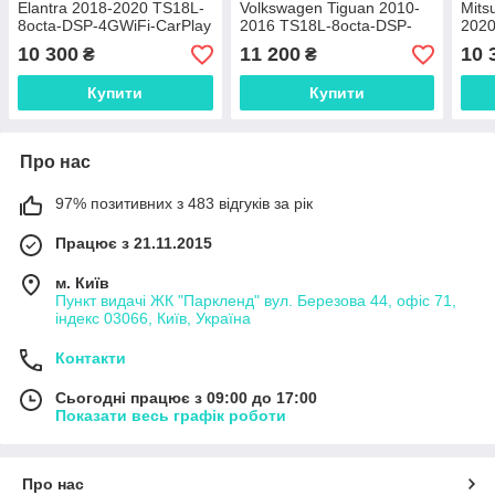
Elantra 2018-2020 TS18L-
Volkswagen Tiguan 2010-
Mits
8octa-DSP-4GWiFi-CarPlay
2016 TS18L-8octa-DSP-
2020
4GWiFi-CarPlay
DSP-
10 300
11 200
10 
₴
₴
Купити
Купити
Про нас
97% позитивних з 483 відгуків за рік
Працює з 21.11.2015
м. Київ
Пункт видачі ЖК "Паркленд" вул. Березова 44, офіс 71,
індекс 03066, Київ, Україна
Контакти
Сьогодні працює з 09:00 до 17:00
Показати весь графік роботи
Про нас