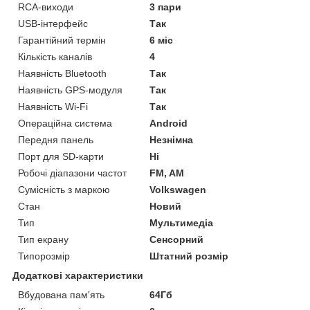
RCA-виходи
3 пари
USB-інтерфейс
Так
Гарантійний термін
6 міс
Кількість каналів
4
Наявність Bluetooth
Так
Наявність GPS-модуля
Так
Наявність Wi-Fi
Так
Операційна система
Android
Передня панель
Незнімна
Порт для SD-карти
Ні
Робочі діапазони частот
FM, AM
Сумісність з маркою
Volkswagen
Стан
Новий
Тип
Мультимедіа
Тип екрану
Сенсорний
Типорозмір
Штатний розмір
Додаткові характеристики
Вбудована пам'ять
64Гб