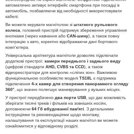
автоматично активує інтерфейс смартфона при посадці в
автомобіль, позбавляючи від необхідності використовувати
кабелі.
Ви можете керувати магнітолою зі
штатного рульового
колеса
, головний пристрій підтримує збереження управління
кнопками (через навчання або
CAN-шину
), а також повну
інтеграцію з авто, коректно відображаючи дані бортового
комп'ютера.
Універсальна архітектура магнітоли дозволяє підключати
додаткові пристрої:
камери переднього і заднього виду
(цифрові стандарти
AHD, CVBS та CCD
), а також
відеореєстратори для контролю «сліпих зон». Важливою
функціональною особливістю моделі
TS18L
є підтримка
підключення
4-х камер для створення панорамного огляду
360°
, що значно полегшує маневрування у вузьких місцях.
У пристрої передбачено
два порти USB
, що дає можливість
зберігати тисячі треків і фільмів на зовнішніх носіях,
доповнюючи
64 Гб вбудованої пам'яті
. З детальними
інструкціями та рекомендаціями щодо монтажу,
налаштування та експлуатації наших магнітол ви можете
ознайомитися у відповідному розділі.