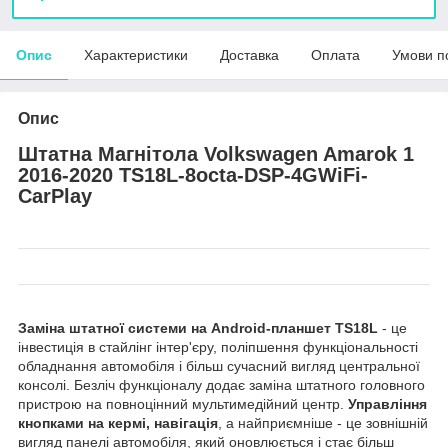
Опис
Характеристики
Доставка
Оплата
Умови п
Опис
Штатна Магнітола Volkswagen Amarok 1
2016-2020 TS18L-8octa-DSP-4GWiFi-
CarPlay
Заміна штатної системи на Android-планшет TS18L
- це
інвестиція в стайлінг інтер'єру, поліпшення функціональності
обладнання автомобіля і більш сучасний вигляд центральної
консолі. Безліч функціоналу додає заміна штатного головного
пристрою на повноцінний мультимедійний центр.
Управління
кнопками на кермі, навігація
, а найприємніше - це зовнішній
вигляд панелі автомобіля, який оновлюється і стає більш