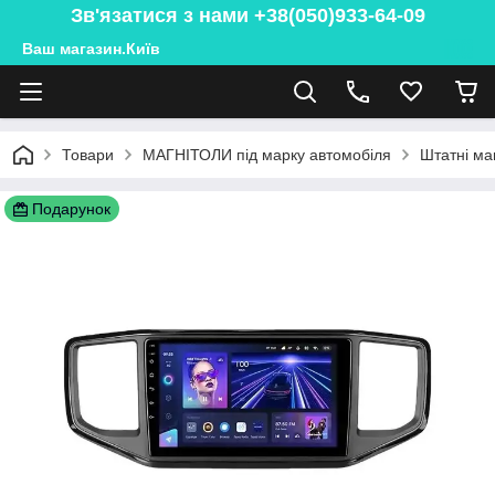
Зв'язатися з нами +38(050)933-64-09
Ваш магазин.Київ
Товари
МАГНІТОЛИ під марку автомобіля
Штатні ма
Подарунок