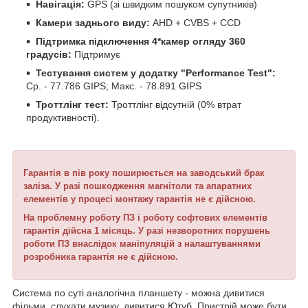
Навігація:
GPS (зі швидким пошуком супутників)
Камери заднього виду:
AHD + CVBS + CCD
Підтримка підключення 4*камер огляду 360
градусів:
Підтримує
Тестування систем у додатку "Performance Test":
Ср. - 77.786 GIPS; Макс. - 78.891 GIPS
Троттлінг тест:
Троттлінг відсутній (0% втрат
продуктивності).
Гарантія в пів року поширюється на заводський брак
заліза.
У разі пошкодження магнітоли та апаратних
елементів у процесі монтажу гарантія не є дійсною.
На проблемну роботу ПЗ і роботу софтових елементів
гарантія дійсна 1 місяць.
У разі незворотних порушень
роботи ПЗ внаслідок маніпуляцій з налаштуваннями
розробника гарантія не є дійсною.
Система по суті аналогічна планшету - можна дивитися
фільми, слухати музику, дивитися Ютуб. Пристрій може бути