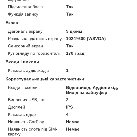
Підсилення басів
Так
Функція запису
Так
Екран
Діагональ екрану
9 дюйм
Роздільна здатність екрану
1024×600 (WSVGA)
Сенсорний екран
Так
Кут огляду по горизонталі
170 град.
Входи і виходи
Кількість аудіовходів
1
Користувальницькі характеристики
Входи і виходи
Відеовихід, Аудіовихід,
Вихід на сабвуфер
Виносних USB, шт.
2
Дисплей
IPS
Кількість ядер
4
Наявність CarPlay
Немає
Наявність слота під SIM-
Немає
картку