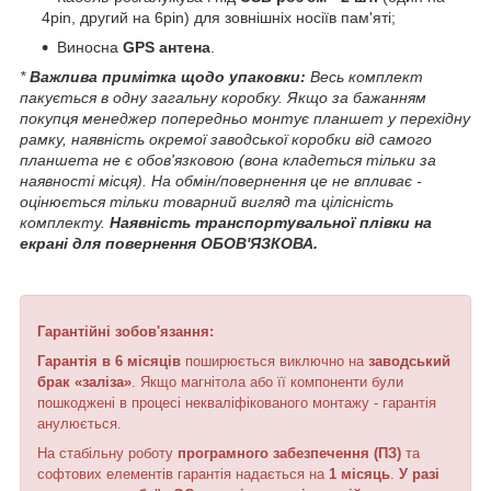
4pin, другий на 6pin) для зовнішніх носіїв пам'яті;
Виносна
GPS антена
.
*
Важлива примітка щодо упаковки:
Весь комплект
пакується в одну загальну коробку. Якщо за бажанням
покупця менеджер попередньо монтує планшет у перехідну
рамку, наявність окремої заводської коробки від самого
планшета не є обов'язковою (вона кладеться тільки за
наявності місця). На обмін/повернення це не впливає -
оцінюється тільки товарний вигляд та цілісність
комплекту.
Наявність транспортувальної плівки на
екрані для повернення ОБОВ'ЯЗКОВА.
Гарантійні зобов'язання:
Гарантія в 6 місяців
поширюється виключно на
заводський
брак «заліза»
. Якщо магнітола або її компоненти були
пошкоджені в процесі некваліфікованого монтажу - гарантія
анулюється.
На стабільну роботу
програмного забезпечення (ПЗ)
та
софтових елементів гарантія надається на
1 місяць
.
У разі