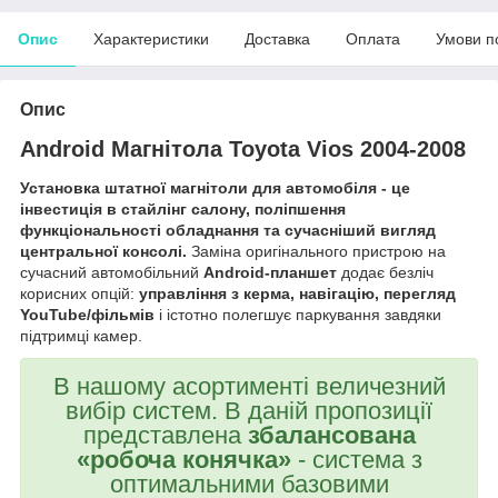
Опис
Характеристики
Доставка
Оплата
Умови п
Опис
Android Магнітола Toyota Vios 2004-2008
Установка штатної магнітоли для автомобіля - це
інвестиція в стайлінг салону, поліпшення
функціональності обладнання та сучасніший вигляд
центральної консолі.
Заміна оригінального пристрою на
сучасний автомобільний
Android-планшет
додає безліч
корисних опцій:
управління з керма, навігацію, перегляд
YouTube/фільмів
і істотно полегшує паркування завдяки
підтримці камер.
В нашому асортименті величезний
вибір систем. В даній пропозиції
представлена
збалансована
«робоча конячка»
- система з
оптимальними базовими