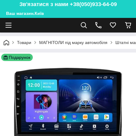
Зв'язатися з нами +38(050)933-64-09
Ваш магазин.Київ
Товари
МАГНІТОЛИ під марку автомобіля
Штатні ма
Подарунок