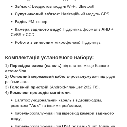
Зв'язок:
Бездротові модулі Wi-Fi, Bluetooth
Супутниковий зв'язок:
Навігаційний модуль GPS
Радіо:
FM-тюнер
Камера заднього виду:
Підтримка форматів
AHD
+
CVBS + CCD
Робота з виносним мікрофоном:
Підтримує
Комплектація установчого набору:
1)
Перехідна рамка (панель)
під штатне місце Вашого
автомобіля.
2)
Основний мережевий кабель-розгалужувач
під рідні
роз'єми авто.
3)
Головний пристрій
(Android-планшет 2/32 Гб).
4)
Комплект проводів магнітоли
:
Багатофункціональний кабель з відеовиходом,
розеткою
"Aux"
та іншими роз'ємами;
Кабель-розгалужувач під відеовхід
камери заднього
виду
;
Кабель-розгалужувач під
USB роз'єм - 2 шт.
(один на