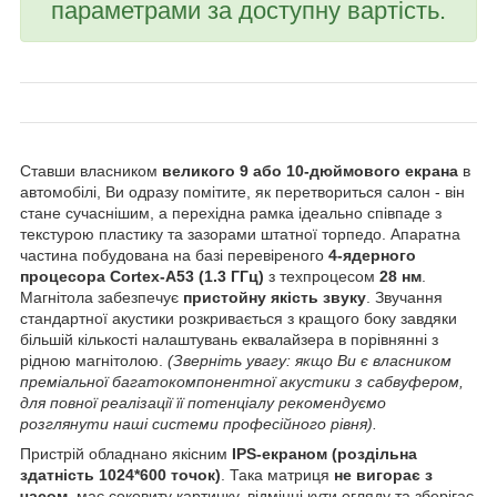
параметрами за доступну вартість.
Ставши власником
великого 9 або 10-дюймового екрана
в
автомобілі, Ви одразу помітите, як перетвориться салон - він
стане сучаснішим, а перехідна рамка ідеально співпаде з
текстурою пластику та зазорами штатної торпедо. Апаратна
частина побудована на базі перевіреного
4-ядерного
процесора Cortex-A53 (1.3 ГГц)
з техпроцесом
28 нм
.
Магнітола забезпечує
пристойну якість звуку
. Звучання
стандартної акустики розкривається з кращого боку завдяки
більшій кількості налаштувань еквалайзера в порівнянні з
рідною магнітолою.
(Зверніть увагу: якщо Ви є власником
преміальної багатокомпонентної акустики з сабвуфером,
для повної реалізації її потенціалу рекомендуємо
розглянути наші системи професійного рівня).
Пристрій обладнано якісним
IPS-екраном (роздільна
здатність 1024*600 точок)
. Така матриця
не вигорає з
часом
, має соковиту картинку, відмінні кути огляду та зберігає