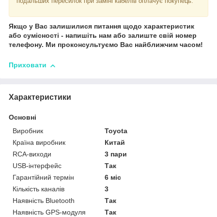
подальших пересилок при заміні кабелів оплачує покупець.
Якщо у Вас залишилися питання щодо характеристик
або сумісності - напишіть нам або залиште свій номер
телефону. Ми проконсультуємо Вас найближчим часом!
Приховати
Характеристики
Основні
Виробник
Toyota
Країна виробник
Китай
RCA-виходи
3 пари
USB-інтерфейс
Так
Гарантійний термін
6 міс
Кількість каналів
3
Наявність Bluetooth
Так
Наявність GPS-модуля
Так