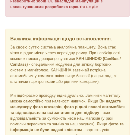
незворотних збоїв ОС внаслідок маніпуляцій з
налаштуваннями розробника гарантія не діє
.
Важлива інформація щодо встановлення:
За своєю суттю система аналогічна планшету. Вона стає
чітко в рідне місце через перехідну рамку. При необхідності
комплект може доопрацьовуватися
КАН-ШИНОЮ (CanBus /
CanBass)
- спеціальним модулем для зв'язку бортових
систем з магнітолою. КАН-ШИНА зазвичай потрібна
автомобілям у комплектаціях вище базової (наприклад, зі
штатними парктроніками або рідними камерами).
Ми підбираємо проводку індивідуально. Замінити магнітолу
можна самостійно при наявності навичок.
Якщо Ви надаєте
менеджеру фото штекерів, фото рідної панелі автомобіля
та відповідаєте на всі запитання для підбору
- всю
відповідальність за сумісність несе наш магазин (у разі
помилки пересилка та заміна за наш рахунок).
Якщо фото та
інформація не були надані клієнтом
- вартість усіх