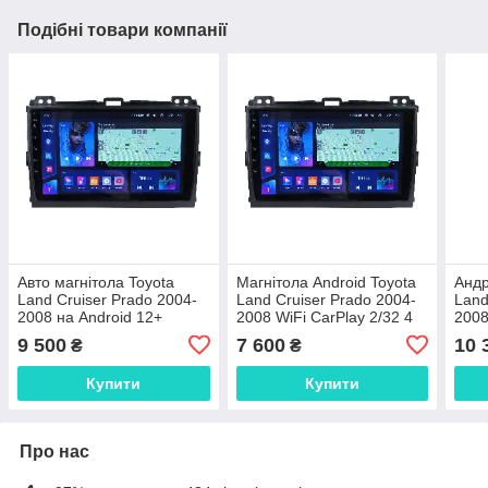
Подібні товари компанії
Авто магнітола Toyota
Магнітола Android Toyota
Андр
Land Cruiser Prado 2004-
Land Cruiser Prado 2004-
Land
2008 на Android 12+
2008 WiFi CarPlay 2/32 4
2008
CarPlay 8 core Platform
ядра
CarP
9 500
7 600
10 
₴
₴
XyAuto
Купити
Купити
Про нас