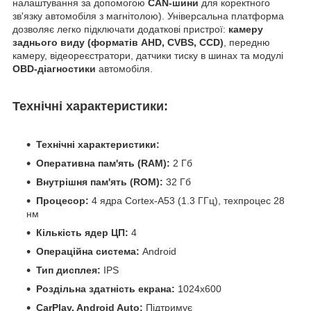
налаштування за допомогою
CAN-шини
для коректного
зв'язку автомобіля з магнітолою). Універсальна платформа
дозволяє легко підключати додаткові пристрої:
камеру
заднього виду (форматів AHD, CVBS, CCD)
, передню
камеру, відеореєстратори, датчики тиску в шинах та модулі
OBD-діагностики
автомобіля.
Технічні характеристики:
Технічні характеристики:
Оперативна пам'ять (RAM):
2 Гб
Внутрішня пам'ять (ROM):
32 Гб
Процесор:
4 ядра Cortex-A53 (1.3 ГГц), техпроцес 28
нм
Кількість ядер ЦП:
4
Операційна система:
Android
Тип дисплея:
IPS
Роздільна здатність екрана:
1024x600
CarPlay, Android Auto:
Підтримує