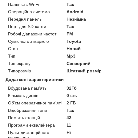
Наявність Wi-Fi
Так
Операційна система
Android
Передня панель
Незнімна
Порт для SD-карти
Так
Робочі діапазони частот
FM
Сумісність з маркою
Toyota
Стан
Новий
Тип
Mp3
Тип екрану
Сенсорний
Типорозмір
Штатний розмір
Додаткові характеристики
Вбудована пам'ять
32Гб
Кількість дисків
0 шт.
Об'єм оперативної пам'яті
2 ГБ
Відображення тегів
Так
Пам'ять станцій
43
Програми еквалайзера
11
Пульт дистанційного
Ні
керування