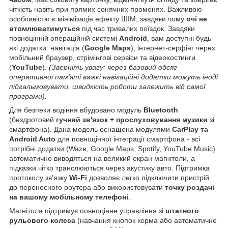
чіткість навіть при прямих сонячних променях. Важливою
особливістю є мінімізація ефекту ШІМ, завдяки чому
очі не
втомлюватимуться
під час тривалих поїздок. Завдяки
повноцінній операційній системі
Android
, вам доступні будь-
які додатки: навігація (
Google Maps
), інтернет-серфінг через
мобільний браузер, стрімінгові сервіси та відеохостинги
(
YouTube
).
(Зверніть увагу: через базовий обсяг
оперативної пам'яті важкі навігаційні додатки можуть іноді
підгальмовувати, швидкість роботи залежить від самої
програми).
Для безпеки водіння вбудовано модуль
Bluetooth
(бездротовий
гучний зв'язок + прослуховування музики
зі
смартфона). Дана модель оснащена модулями
CarPlay та
Android Auto
для повноцінної інтеграції смартфона - всі
потрібні додатки (Waze, Google Maps, Spotify, YouTube Music)
автоматично виводяться на великий екран магнітоли, а
підказки чітко транслюються через акустику авто. Підтримка
протоколу зв'язку
Wi-Fi
дозволяє легко підключити пристрій
до переносного роутера або використовувати
точку роздачі
на вашому мобільному телефоні
.
Магнітола підтримує повноцінне управління зі
штатного
рульового колеса
(навчання кнопок керма або автоматичне