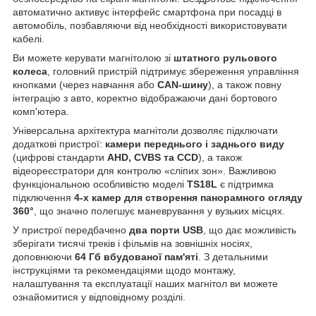
автоматично активує інтерфейс смартфона при посадці в
автомобіль, позбавляючи від необхідності використовувати
кабелі.
Ви можете керувати магнітолою зі
штатного рульового
колеса
, головний пристрій підтримує збереження управління
кнопками (через навчання або
CAN-шину
), а також повну
інтеграцію з авто, коректно відображаючи дані бортового
комп'ютера.
Універсальна архітектура магнітоли дозволяє підключати
додаткові пристрої:
камери переднього і заднього виду
(цифрові стандарти
AHD, CVBS та CCD
), а також
відеореєстратори для контролю «сліпих зон». Важливою
функціональною особливістю моделі
TS18L
є підтримка
підключення
4-х камер для створення панорамного огляду
360°
, що значно полегшує маневрування у вузьких місцях.
У пристрої передбачено
два порти USB
, що дає можливість
зберігати тисячі треків і фільмів на зовнішніх носіях,
доповнюючи
64 Гб вбудованої пам'яті
. З детальними
інструкціями та рекомендаціями щодо монтажу,
налаштування та експлуатації наших магнітол ви можете
ознайомитися у відповідному розділі.