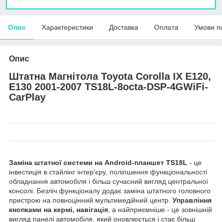
Опис
Характеристики
Доставка
Оплата
Умови п
Опис
Штатна Магнітола Toyota Corolla IX E120,
E130 2001-2007 TS18L-8octa-DSP-4GWiFi-
CarPlay
Заміна штатної системи на Android-планшет TS18L
- це
інвестиція в стайлінг інтер'єру, поліпшення функціональності
обладнання автомобіля і більш сучасний вигляд центральної
консолі. Безліч функціоналу додає заміна штатного головного
пристрою на повноцінний мультимедійний центр.
Управління
кнопками на кермі, навігація
, а найприємніше - це зовнішній
вигляд панелі автомобіля, який оновлюється і стає більш