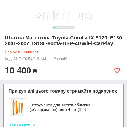
Штатна Магнітола Toyota Corolla IX E120, E130
2001-2007 TS18L-8octa-DSP-4GWiFi-CarPlay
Немає в наявності
Код: М-ТК0254С-9-М4
Роздріб
10 400
₴
При купівлі цього товару отримайте подарунок
Інструменти для зняття обшивки
(облицювання) авто 4 шт (З-4)
Приховати