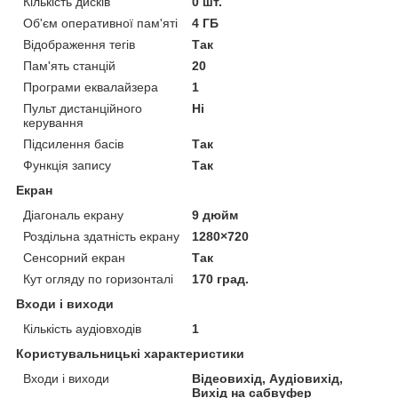
Кількість дисків
0 шт.
Об'єм оперативної пам'яті
4 ГБ
Відображення тегів
Так
Пам'ять станцій
20
Програми еквалайзера
1
Пульт дистанційного
Ні
керування
Підсилення басів
Так
Функція запису
Так
Екран
Діагональ екрану
9 дюйм
Роздільна здатність екрану
1280×720
Сенсорний екран
Так
Кут огляду по горизонталі
170 град.
Входи і виходи
Кількість аудіовходів
1
Користувальницькі характеристики
Входи і виходи
Відеовихід, Аудіовихід,
Вихід на сабвуфер