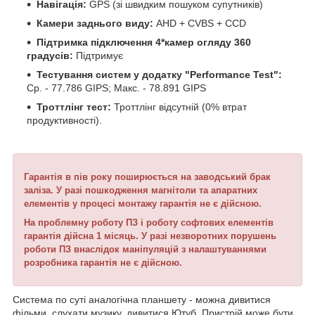
Навігація:
GPS (зі швидким пошуком супутників)
Камери заднього виду:
AHD + CVBS + CCD
Підтримка підключення 4*камер огляду 360
градусів:
Підтримує
Тестування систем у додатку "Performance Test":
Ср. - 77.786 GIPS; Макс. - 78.891 GIPS
Троттлінг тест:
Троттлінг відсутній (0% втрат
продуктивності).
Гарантія в пів року поширюється на заводський брак
заліза.
У разі пошкодження магнітоли та апаратних
елементів у процесі монтажу гарантія не є дійсною.
На проблемну роботу ПЗ і роботу софтових елементів
гарантія дійсна 1 місяць.
У разі незворотних порушень
роботи ПЗ внаслідок маніпуляцій з налаштуваннями
розробника гарантія не є дійсною.
Система по суті аналогічна планшету - можна дивитися
фільми, слухати музику, дивитися Ютуб. Пристрій може бути