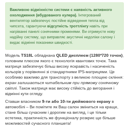
Важливою відмінністю системи є наявність активного
охолодження (вбудованого кулера).
Інтегрований
вентилятор забезпечує постійне відведення тепла від
чипсета, гарантуючи
відсутність троттлінгу
навіть при
нагріванні панелі сонячними променями. Ви отримуєте нову
надійну систему, що виправляє акустичні недоліки салону і
видає відмінні показники швидкості.
Модель
TS18L
обладнана
QLED дисплеєм (1280*720 точок)
,
головним плюсом якого є технологія квантових точок. Така
матриця забезпечує більш високу яскравість і насиченість
кольорів у порівнянні зі стандартними IPS-матрицями. Це
особливо важливо для транспорту з великою площею скління:
екран залишається читабельним при прямому сонячному
світлі
. Також матриця має високу стійкість до вигорання і
відмінні кути огляду.
Ставши власником
9-ти або 10-ти дюймового екрану
в
автомобілі – Ви помітите як Ваш салон зміниться на краще,
стане більш сучасним і дорогим на вигляд, і це тільки
естетика, практичність же функціоналу розкриє ще більше
можливостей сучасного планшета!