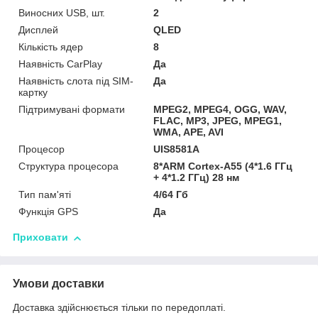
Виносних USB, шт.
2
Дисплей
QLED
Кількість ядер
8
Наявність CarPlay
Да
Наявність слота під SIM-
Да
картку
Підтримувані формати
MPEG2, MPEG4, OGG, WAV,
FLAC, MP3, JPEG, MPEG1,
WMA, APE, AVI
Процесор
UIS8581A
Структура процесора
8*ARM Cortex-A55 (4*1.6 ГГц
+ 4*1.2 ГГц) 28 нм
Тип пам'яті
4/64 Гб
Функція GPS
Да
Приховати
Умови доставки
Доставка здійснюється тільки по передоплаті.