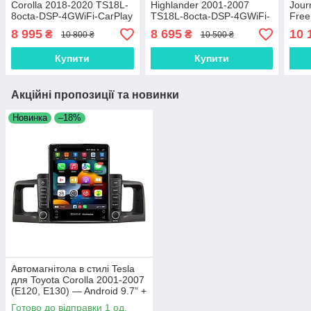
Corolla 2018-2020 TS18L-
Highlander 2001-2007
Jour
8octa-DSP-4GWiFi-CarPlay
TS18L-8octa-DSP-4GWiFi-
Free
CarPlay
TS18
8 995
8 695
10 
₴
₴
10 800 ₴
10 500 ₴
CarP
Купити
Купити
Акційні пропозиції та новинки
Новинка
–18%
Автомагнітола в стилі Tesla
для Toyota Corolla 2001-2007
(E120, E130) — Android 9.7” +
перехідна рамка
Готово до відправки 1 од.