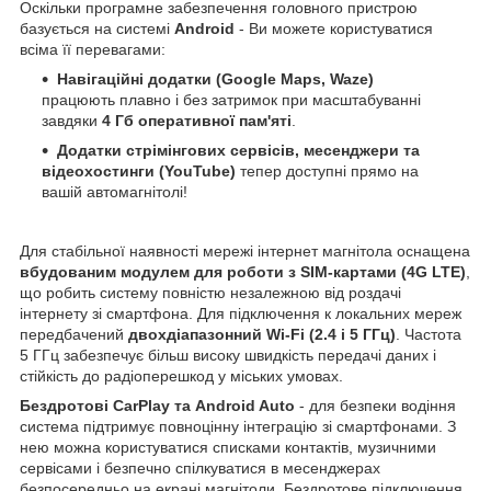
Оскільки програмне забезпечення головного пристрою
базується на системі
Android
- Ви можете користуватися
всіма її перевагами:
Навігаційні додатки (Google Maps, Waze)
працюють плавно і без затримок при масштабуванні
завдяки
4 Гб оперативної пам'яті
.
Додатки стрімінгових сервісів, месенджери та
відеохостинги (YouTube)
тепер доступні прямо на
вашій автомагнітолі!
Для стабільної наявності мережі інтернет магнітола оснащена
вбудованим модулем для роботи з SIM-картами (4G LTE)
,
що робить систему повністю незалежною від роздачі
інтернету зі смартфона. Для підключення к локальних мереж
передбачений
двохдіапазонний Wi-Fi (2.4 і 5 ГГц)
. Частота
5 ГГц забезпечує більш високу швидкість передачі даних і
стійкість до радіоперешкод у міських умовах.
Бездротові CarPlay та Android Auto
- для безпеки водіння
система підтримує повноцінну інтеграцію зі смартфонами. З
нею можна користуватися списками контактів, музичними
сервісами і безпечно спілкуватися в месенджерах
безпосередньо на екрані магнітоли. Бездротове підключення