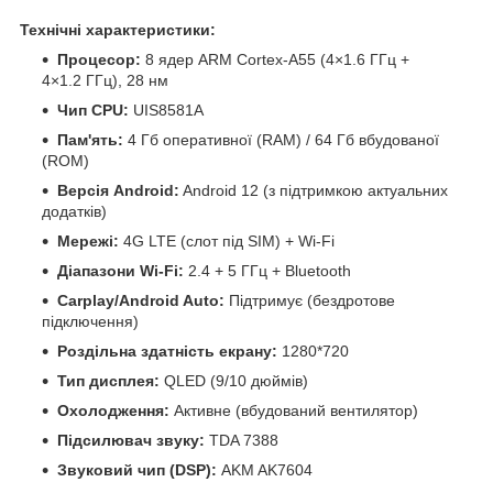
Технічні характеристики:
Процесор:
8 ядер ARM Cortex-A55 (4×1.6 ГГц +
4×1.2 ГГц), 28 нм
Чип CPU:
UIS8581A
Пам'ять:
4 Гб оперативної (RAM) / 64 Гб вбудованої
(ROM)
Версія Android:
Android 12 (з підтримкою актуальних
додатків)
Мережі:
4G LTE (слот під SIM) + Wi-Fi
Діапазони Wi-Fi:
2.4 + 5 ГГц + Bluetooth
Carplay/Android Auto:
Підтримує (бездротове
підключення)
Роздільна здатність екрану:
1280*720
Тип дисплея:
QLED (9/10 дюймів)
Охолодження:
Активне (вбудований вентилятор)
Підсилювач звуку:
TDA 7388
Звуковий чип (DSP):
AKM AK7604