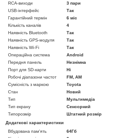
RCA-виходи
3 пари
USB-інтерфейс
Так
Гарантійний термін
6 міс
Кількість каналів
4
Наявність Bluetooth
Так
Наявність GPS-модуля
Так
Наявність Wi-Fi
Так
Операційна система
Android
Передня панель
Незнімна
Порт для SD-карти
Ні
Робочі діапазони частот
FM, AM
Сумісність з маркою
Toyota
Стан
Новий
Тип
Мультимедіа
Тип екрану
Сенсорний
Типорозмір
Штатний розмір
Додаткові характеристики
Вбудована пам'ять
64Гб