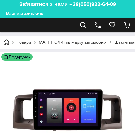
Зв'язатися з нами +38(050)933-64-09
Ваш магазин.Київ
Товари
МАГНІТОЛИ під марку автомобіля
Штатні ма
Подарунок