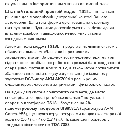
актуальним та інформативним з новою автомагнітолою.
Штатний головний пристрій моделі TS18L
- це сучасне
рішення для модернізації центральної консолі Вашого
автомобіля. Дана платформа орієнтована на стабільну
експлуатацію в будь-яких дорожніх умовах, забезпечуючи
власнику комфорт і швидкодію, недоступну старим
заводським системам.
Автомагнітола моделі
TS18L
- представник лінійки систем з
обчислювальною стабільністю і практичними
характеристиками. За рахунок восьмиядерної архітектури
відрізняється стабільною роботою в режимі багатозадачності
операційної системи
Android 12
, а також може похвалитися
збалансованою якістю звуку завдяки спеціалізованому
звуковому
DSP-чипу AKM AK7604
з розширеним
еквалайзером, часовими затримками і фільтрацією частот.
На відміну від систем початкового сегмента, де часто
спостерігається дефіцит обчислювальної потужності,
апаратна платформа
TS18L
базується на
28-
нанометровому процесорі UIS8581A
(архітектура ARM
Cortex-A55), що гнучко керує ресурсами на двох кластерах
(4
ядра по 1.6 ГГц і 4 по 1.2 ГГц)
. Працює цей процесор у
тандемі з підсилювачем
TDA 7388
.