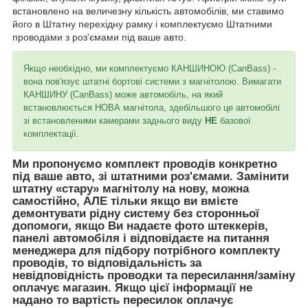
встановлено на величезну кількість автомобілів, ми ставимо
його в Штатну перехідну рамку і комплектуємо Штатними
проводами з роз'ємами під ваше авто.
Якщо необхідно, ми комплектуємо КАНШИНОЮ (CanBass) -
вона пов'язує штатні бортові системи з магнітолою. Вимагати
КАНШИНУ (CanBass) може автомобіль, на який
встановлюється НОВА магнітола, здебільшого це автомобілі
зі встановленими камерами заднього виду
НЕ
базової
комплектації.
Ми пропонуємо комплект проводів конкретно
під ваше авто, зі штатними роз'ємами. Замінити
штатну «стару» магнітолу на нову, можна
самостійно, АЛЕ тільки якщо ви вмієте
демонтувати рідну систему без сторонньої
допомоги, якщо Ви надаєте фото штеккерів,
панелі автомобіля і відповідаєте на питання
менеджера для підбору потрібного комплекту
проводів, то відповідальність за
невідповідність проводки та пересилання/заміну
оплачує магазин. Якщо цієї інформації не
надано то вартість пересилок оплачує