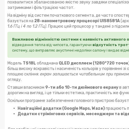
похвалитися збалансованою якістю звуку завдяки спеціаліз
затримками і фільтрацією частот.
На відміну від систем початкового сегмента, де часто спос
базується на
28-нанометровому процесорі UIS8581A
(арх
1.6 ГГц і 4 по 1.2 ГГц)
. Працює цей процесор у тандемі з підси
Важливою відмінністю системи є наявність активного 
відведення тепла від чипсета, гарантуючи
відсутність трот
систему, що виправляє акустичні недоліки салону і видає відм
Модель
TS18L
обладнана
QLED дисплеєм (1280*720 точок
більш високу яскравість і насиченість кольорів у порівнянні
площею скління:
екран залишається читабельним при прямом
огляду.
Ставши власником
9-ти або 10-ти дюймового екрану
в авт
дорогим на вигляд, і це тільки естетика, практичність же ф
Оскільки програмне забезпечення головного пристрою базуєт
Навігаційні додатки (Google Maps, Waze)
працюють пл
Додатки стрімінгових сервісів, месенджери та від