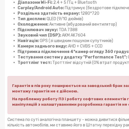
Діапазони Wi-Fi:
2.4 + 5 ГГц + Bluetooth
Carplay/Android Auto:
Підтримує (бездротове підключ
Роздільна здатність екрану:
1280*720
Тип дисплея:
QLED (9/10 дюймів)
Охолодження:
Активне (вбудований вентилятор)
Підсилювач звуку:
TDA 7388
Звуковий чип (DSP):
AKM AK7604
Навігація:
GPS (зі швидким пошуком супутників)
Камери заднього виду:
AHD + CVBS + CCD
Підтримка підключення 4*камер огляду 360 градус
Тестування систем у додатку "Performance Test":
С
Троттлінг тест:
Троттлінг відсутній (0% втрат продукт
Гарантія в пів року поширюється на заводський брак зал
монтажу гарантія не є дійсною.
На проблемну роботу ПЗ і роботу софтових елементів га
маніпуляцій з налаштуваннями розробника гарантія не 
Система по суті аналогічна планшету - можна дивитися філь
кількість автомобілів, ми ставимо його в Штатну перехідну р