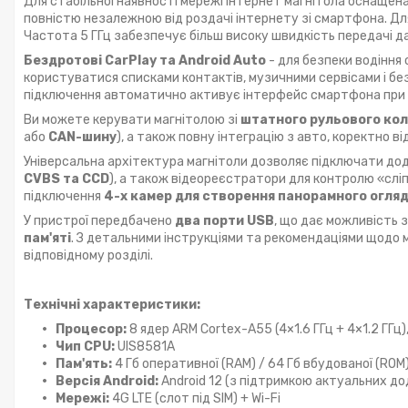
Для стабільної наявності мережі інтернет магнітола оснащен
повністю незалежною від роздачі інтернету зі смартфона. Д
Частота 5 ГГц забезпечує більш високу швидкість передачі дан
Бездротові CarPlay та Android Auto
- для безпеки водіння
користуватися списками контактів, музичними сервісами і бе
підключення автоматично активує інтерфейс смартфона при п
Ви можете керувати магнітолою зі
штатного рульового ко
або
CAN-шину
), а також повну інтеграцію з авто, коректно 
Універсальна архітектура магнітоли дозволяє підключати дод
CVBS та CCD
), а також відеореєстратори для контролю «сл
підключення
4-х камер для створення панорамного огляд
У пристрої передбачено
два порти USB
, що дає можливість з
пам'яті
. З детальними інструкціями та рекомендаціями щодо
відповідному розділі.
Технічні характеристики:
Процесор:
8 ядер ARM Cortex-A55 (4×1.6 ГГц + 4×1.2 ГГц)
Чип CPU:
UIS8581A
Пам'ять:
4 Гб оперативної (RAM) / 64 Гб вбудованої (ROM
Версія Android:
Android 12 (з підтримкою актуальних до
Мережі:
4G LTE (слот під SIM) + Wi-Fi