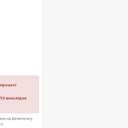
 процесі
ПЗ внаслідок
ено на величезну
о.