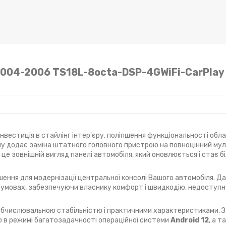
 2004-2006 TS18L-8octa-DSP-4GWiFi-CarPlay
інвестиція в стайлінг інтер'єру, поліпшення функціональності обл
алу додає заміна штатного головного пристрою на повноцінний му
- це зовнішній вигляд панелі автомобіля, який оновлюється і стає 
шення для модернізації центральної консолі Вашого автомобіля. 
х умовах, забезпечуючи власнику комфорт і швидкодію, недоступ
 обчислювальною стабільністю і практичними характеристиками. З
ю в режимі багатозадачності операційної системи
Android 12
, а 