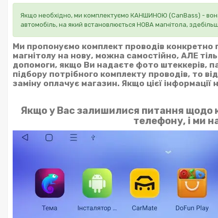
Якщо необхідно, ми комплектуємо КАНШИНОЮ (CanBass) - вона
автомобіль, на який встановлюється НОВА магнітола, здебіль
Ми пропонуємо комплект проводів конкретно п
магнітолу на нову, можна самостійно, АЛЕ тіл
допомоги, якщо Ви надаєте фото штеккерів, па
підбору потрібного комплекту проводів, то ві
заміну оплачує магазин. Якщо цієї інформації
Якщо у Вас залишилися питання щодо к
телефону, і ми 