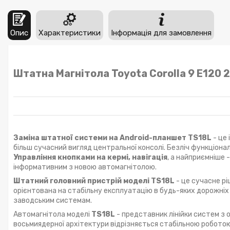
Опис
Характеристики
Інформація для замовлення
Штатна Магнітола Toyota Corolla 9 E120
Заміна штатної системи на Android-планшет TS18L
- це 
більш сучасний вигляд центральної консолі. Безліч функціон
Управління кнопками на кермі, навігація
, а найприємніше 
інформативним з новою автомагнітолою.
Штатний головний пристрій моделі TS18L
- це сучасне рі
орієнтована на стабільну експлуатацію в будь-яких дорожні
заводським системам.
Автомагнітола моделі
TS18L
- представник лінійки систем з
восьмиядерної архітектури відрізняється стабільною робото