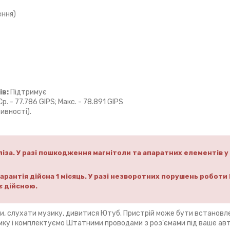
ення)
ів:
Підтримує
р. - 77.786 GIPS; Макс. - 78.891 GIPS
ивності).
іза.
У разі пошкодження магнітоли та апаратних елементів у
рантія дійсна 1 місяць.
У разі незворотних порушень роботи 
є дійсною.
ми, слухати музику, дивитися Ютуб. Пристрій може бути встановл
амку і комплектуємо Штатними проводами з роз'ємами під ваше авт