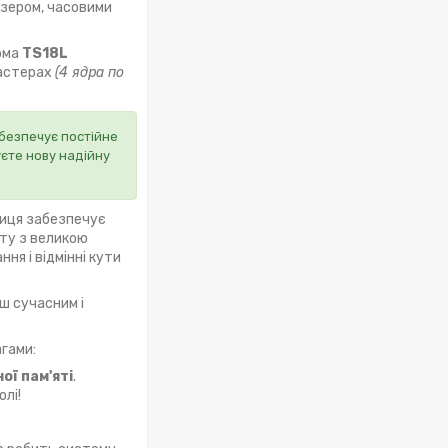
зером, часовими
орма
TS18L
ластерах
(4 ядра по
безпечує постійне
уєте нову надійну
риця забезпечує
рту з великою
ня і відмінні кути
ьш сучасним і
агами:
ої пам'яті
.
лі!