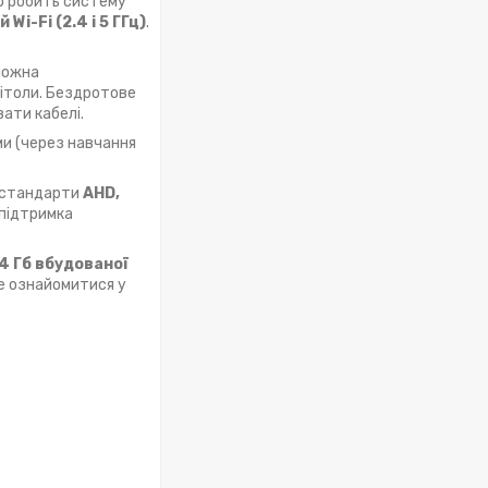
о робить систему
Wi-Fi (2.4 і 5 ГГц)
.
 можна
нітоли. Бездротове
ати кабелі.
ми (через навчання
 стандарти
AHD,
підтримка
4 Гб вбудованої
е ознайомитися у