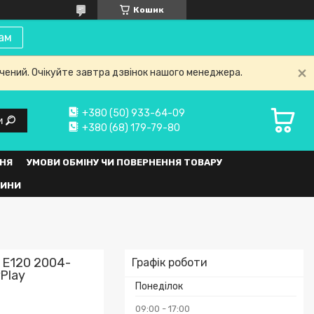
Кошик
ам
нчений. Очікуйте завтра дзвінок нашого менеджера.
+380 (50) 933-64-09
и
+380 (68) 179-79-80
НЯ
УМОВИ ОБМІНУ ЧИ ПОВЕРНЕННЯ ТОВАРУ
ВИНИ
 E120 2004-
Графік роботи
Play
Понеділок
09:00
17:00