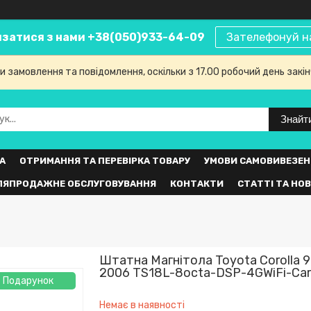
язатися з нами +38(050)933-64-09
Зателефонуй н
 замовлення та повідомлення, оскільки з 17.00 робочий день закі
Знайт
А
ОТРИМАННЯ ТА ПЕРЕВІРКА ТОВАРУ
УМОВИ САМОВИВЕЗЕН
ЛЯПРОДАЖНЕ ОБСЛУГОВУВАННЯ
КОНТАКТИ
СТАТТІ ТА НО
Штатна Магнітола Toyota Corolla 9
2006 TS18L-8octa-DSP-4GWiFi-Car
Подарунок
Немає в наявності