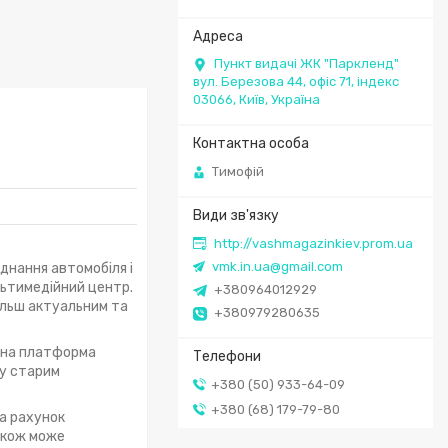
Пункт видачі ЖК "Паркленд"
вул. Березова 44, офіс 71, індекс
03066, Київ, Україна
Тимофій
http://vashmagazinkiev.prom.ua
vmk.in.ua@gmail.com
аднання автомобіля і
льтимедійний центр.
+380964012929
більш актуальним та
+380979280635
Дана платформа
ну старим
+380 (50) 933-64-09
+380 (68) 179-79-80
а рахунок
також може