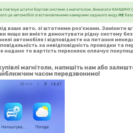
 пов'язує штатні бортові системи з магнітолою. Вимагати КАНШИНУ
шого це автомобілі зі встановленими камерами заднього виду
НЕ
базо
ід ваше авто, зі штатними роз'ємами. Замінити 
ьки якщо ви вмієте демонтувати рідну систему бе
нелі автомобіля і відповідаєте на питання мене
дповідальність за невідповідність проводки та п
 не надано то вартість пересилок оплачує покупец
упівлі магнітоли, напишіть нам або залишт
найближчим часом передзвонимо!