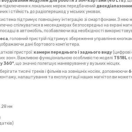
а
вбудованим модулем для роботи з SIM-картами (4G LTE)
, щ
ля підключення к локальних мереж передбачений
двохдіапазонний 
их і стійкість до радіоперешкод у міських умовах.
 система підтримує повноцінну інтеграцію зі смартфонами. З нею
зпечно спілкуватися в месенджерах безпосередньо на екрані маг
осадці в автомобіль, позбавляючи від необхідності використовув
леса
, головний пристрій підтримує збереження управління кнопка
відображаючи дані бортового комп'ютера.
аткові пристрої:
камери переднього і заднього виду
(цифрові
іпих зон». Важливою функціональною особливістю моделі
TS18L
є 
у 360°
, що значно полегшує маневрування у вузьких місцях.
берігати тисячі треків і фільмів на зовнішніх носіях, доповнюючи
6
 монтажу, налаштування та експлуатації наших магнітол ви может
, 28 нм
)
датків)