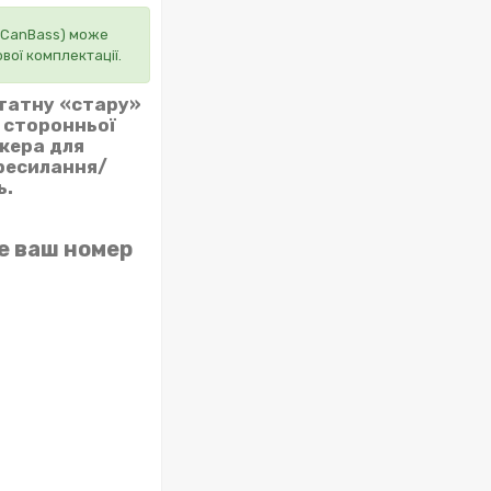
 (CanBass) може
вої комплектації.
штатну «стару»
з сторонньої
джера для
ересилання/
ь.
е ваш номер