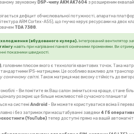
ованому звуковому
DSP-чипу AKM AK7604
з розширеним еквалай
терігається дефіцит обчислювальної потужності, апаратна платф
ітектура ARM Cortex-A55), що гнучко керує ресурсами на двох к
лювачем
TDA 7388
.
охолодження (вбудованого кулера).
Інтегрований вентилятор за
тлінгу
навіть при нагріванні панелі сонячними променями. Ви отрим
інні показники швидкості.
)
, головним плюсом якого є технологія квантових точок. Така мат
 зі стандартними IPS-матрицями. Це особливо важливо для транспо
у сонячному світлі
. Також матриця має високу стійкість до вигоран
омобілі – Ви помітите як Ваш салон зміниться на краще, стане біл
ункціоналу розкриє ще більше можливостей сучасного планшета!
ься на системі
Android
- Ви можете користуватися всіма її перев
авно і без затримок при масштабуванні завдяки
4 Гб оперативн
еохостинги (YouTube)
тепер доступні прямо на вашій автомагніто