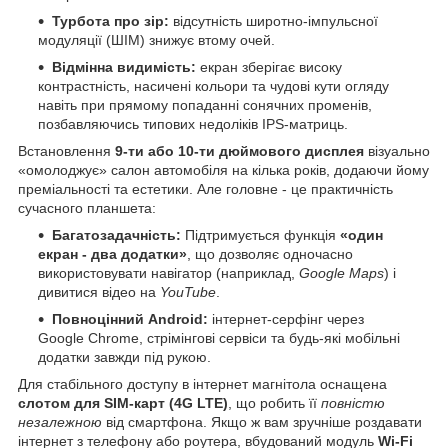
Турбота про зір:
відсутність широтно-імпульсної
модуляції (ШІМ) знижує втому очей.
Відмінна видимість:
екран зберігає високу
контрастність, насичені кольори та чудові кути огляду
навіть при прямому попаданні сонячних променів,
позбавляючись типових недоліків IPS-матриць.
Встановлення
9-ти або 10-ти дюймового дисплея
візуально
«омолоджує» салон автомобіля на кілька років, додаючи йому
преміальності та естетики. Але головне - це практичність
сучасного планшета:
Багатозадачність:
Підтримується функція
«один
екран - два додатки»
, що дозволяє одночасно
використовувати навігатор (наприклад,
Google Maps
) і
дивитися відео на
YouTube
.
Повноцінний Android:
інтернет-серфінг через
Google Chrome, стрімінгові сервіси та будь-які мобільні
додатки завжди під рукою.
Для стабільного доступу в інтернет магнітола оснащена
слотом для SIM-карт (4G LTE)
, що робить її
повністю
незалежною
від смартфона. Якщо ж вам зручніше роздавати
інтернет з телефону або роутера, вбудований модуль
Wi-Fi