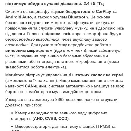
підтримує обидва сучасні діапазони: 2.4 і 5 ГГц
.
Система оснащена функціями
бездротового CarPlay та
Android Auto
, а також модулем
Bluetooth
. Це основа
безпечного водіння: ви можете телефонувати, диктувати
повідомлення та слухати улюблену музику, не відволікаючись
від дороги. Голосові підказки навігатора зі смартфона будуть
безпосередньо виводитися через акустику вашого
автомобіля
. Для гучного зв'язку передбачена робота з
виносним мікрофоном
(йде в комплекті), який забезпечує
чистіше звучання порівняно з базовими вбудованими
рішеннями, або інтеграція штатного мікрофона авто (може
знадобитися робота електрика).
Магнітола підтримує управління зі
штатних кнопок на кермі
(з можливістю їх навчання). Якщо комплектація авто вимагає
наявності
CAN-шини
, система автоматично налаштує зв'язок
бортового комп'ютера з мультимедійним центром.
Універсальна архітектура 9863 дозволяє легко інтегрувати
додаткові пристрої:
Камери переднього та заднього виду цифрових
стандартів (
AHD, CVBS, CCD
).
Відеореєстратори, датчики тиску в шинах (TPMS) та