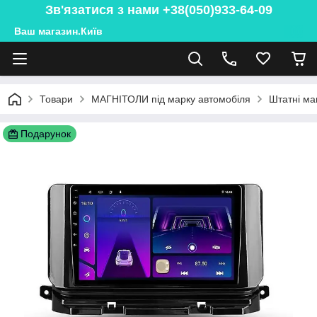
Зв'язатися з нами +38(050)933-64-09
Ваш магазин.Київ
Товари
МАГНІТОЛИ під марку автомобіля
Штатні ма
Подарунок