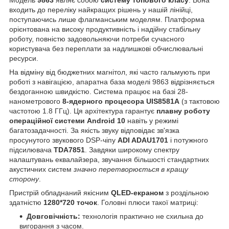
Модель
9863
являє собою
систему топового класу
. Вона
входить до переліку найкращих рішень у нашій лінійці,
поступаючись лише флагманським моделям. Платформа
орієнтована на високу продуктивність і надійну стабільну
роботу, повністю задовольняючи потреби сучасного
користувача без переплати за надлишкові обчислювальні
ресурси.
На відміну від бюджетних магнітол, які часто гальмують при
роботі з навігацією, апаратна база моделі 9863 відрізняється
бездоганною швидкістю. Система працює на базі 28-
нанометрового
8-ядерного процесора UIS8581A
(з тактовою
частотою 1.8 ГГц). Ця архітектура гарантує
плавну роботу
операційної системи Android 10
навіть у режимі
багатозадачності. За якість звуку відповідає зв'язка
просунутого звукового DSP-чіпу
ADI ADAU1701
і потужного
підсилювача
TDA7851
. Завдяки широкому спектру
налаштувань еквалайзера, звучання більшості стандартних
акустичних систем
значно перетворюється в кращу
сторону
.
Пристрій обладнаний якісним
QLED-екраном
з роздільною
здатністю
1280*720 точок
. Головні плюси такої матриці:
Довговічність:
технологія практично не схильна до
вигорання з часом.