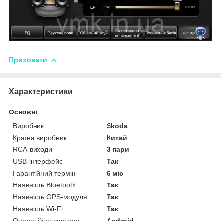
Приховати
Характеристики
Основні
Виробник
Skoda
Країна виробник
Китай
RCA-виходи
3 пари
USB-інтерфейс
Так
Гарантійний термін
6 міс
Наявність Bluetooth
Так
Наявність GPS-модуля
Так
Наявність Wi-Fi
Так
Операційна система
Android