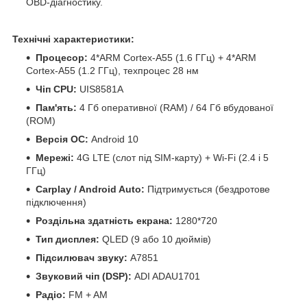
OBD-діагностику.
Технічні характеристики:
Процесор:
4*ARM Cortex-A55 (1.6 ГГц) + 4*ARM
Cortex-A55 (1.2 ГГц), техпроцес 28 нм
Чіп CPU:
UIS8581A
Пам'ять:
4 Гб оперативної (RAM) / 64 Гб вбудованої
(ROM)
Версія ОС:
Android 10
Мережі:
4G LTE (слот під SIM-карту) + Wi-Fi (2.4 і 5
ГГц)
Carplay / Android Auto:
Підтримується (бездротове
підключення)
Роздільна здатність екрана:
1280*720
Тип дисплея:
QLED (9 або 10 дюймів)
Підсилювач звуку:
A7851
Звуковий чіп (DSP):
ADI ADAU1701
Радіо:
FM + AM