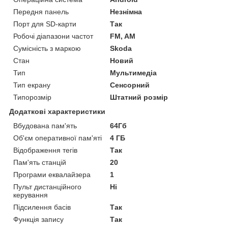
Передня панель
Незнімна
Порт для SD-карти
Так
Робочі діапазони частот
FM, AM
Сумісність з маркою
Skoda
Стан
Новий
Тип
Мультимедіа
Тип екрану
Сенсорний
Типорозмір
Штатний розмір
Додаткові характеристики
Вбудована пам'ять
64Гб
Об'єм оперативної пам'яті
4 ГБ
Відображення тегів
Так
Пам'ять станцій
20
Програми еквалайзера
1
Пульт дистанційного
Ні
керування
Підсилення басів
Так
Функція запису
Так