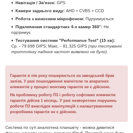
Навігація / Зв'язок:
GPS
Камери заднього виду:
AHD + CVBS + CCD
Робота з виносним мікрофоном:
Підтримується
Підключення стандартних 4-х камер 360°:
Не
підтримує
Тестування системи "Performance Test" (15 хв):
Ср. - 79.698 GIPS; Макс. - 81.325 GIPS
(при тестуванні
троттлінгу падіння частот виявлено не було).
Гарантія в пів року поширюється на заводський брак
заліза.
У разі пошкодження магнітоли та апаратних
елементів у процесі монтажу гарантія не є дійсною.
На проблемну роботу ПЗ і роботу софтових елементів
гарантія дійсна 1 місяць.
У разі незворотних порушень
роботи ПЗ внаслідок маніпуляцій з налаштуваннями
розробника гарантія не є дійсною.
Система по суті аналогічна планшету - можна дивитися