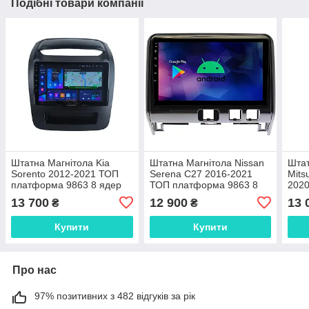
Подібні товари компанії
Штатна Магнітола Kia
Штатна Магнітола Nissan
Штат
Sorento 2012-2021 ТОП
Serena C27 2016-2021
Mits
платформа 9863 8 ядер
ТОП платформа 9863 8
202
4G DSP
ядер 4G DSP
плат
13 700
12 900
13 
₴
₴
4G 
Купити
Купити
Про нас
97% позитивних з 482 відгуків за рік