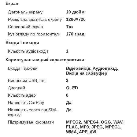
Екран
Діагональ екрану
10 дюйм
Роздільна здатність екрану
1280×720
Сенсорний екран
Так
Кут огляду по горизонталі
170 град.
Входи і виходи
Кількість аудіовходів
1
Користувальницькі характеристики
Входи і виходи
Відеовихід, Аудіовихід,
Вихід на сабвуфер
Виносних USB, шт.
2
Дисплей
QLED
Кількість ядер
8
Наявність CarPlay
Да
Наявність слота під SIM-
Да
картку
Підтримувані формати
MPEG2, MPEG4, OGG, WAV,
FLAC, MP3, JPEG, MPEG1,
WMA, APE, AVI