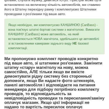
фільми, слухати музику, дивитися Ютуб. Пристрій може бути
встановлено на величезну кількість автомобілів, ми ставимо
його в Штатну перехідну рамку і комплектуємо Штатними
проводами з роз'ємами під ваше авто.
Якщо необхідно, ми комплектуємо КАНШИНОЮ (CanBass) -
вона пов'язує штатні бортові системи з магнітолою. Вимагати
КАНШИНУ (CanBass) може автомобіль, на який
встановлюється НОВА магнітола, здебільшого це автомобілі
зі встановленими камерами заднього виду
НЕ
базової
комплектації.
Ми пропонуємо комплект проводів конкретно
під ваше авто, зі штатними роз'ємами. Замінити
штатну «стару» магнітолу на нову, можна
самостійно, АЛЕ тільки якщо ви вмієте
демонтувати рідну систему без сторонньої
допомоги, якщо Ви надаєте фото штеккерів,
панелі автомобіля і відповідаєте на питання
менеджера для підбору потрібного комплекту
проводів, то відповідальність за
невідповідність проводки та пересилання/заміну
оплачує магазин. Якщо цієї інформації не
надано то вартість пересилок оплачує