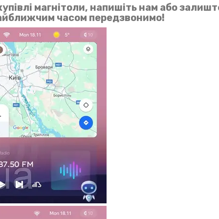
упівлі магнітоли, напишіть нам або залишт
найближчим часом передзвонимо!