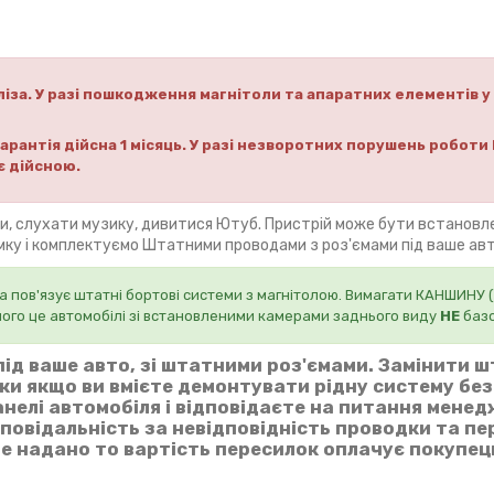
іза.
У разі пошкодження магнітоли та апаратних елементів у
рантія дійсна 1 місяць.
У разі незворотних порушень роботи 
є дійсною.
ми, слухати музику, дивитися Ютуб. Пристрій може бути встановл
амку і комплектуємо Штатними проводами з роз'ємами під ваше авт
 пов'язує штатні бортові системи з магнітолою. Вимагати КАНШИНУ
шого це автомобілі зі встановленими камерами заднього виду
НЕ
базо
ід ваше авто, зі штатними роз'ємами. Замінити 
ьки якщо ви вмієте демонтувати рідну систему бе
нелі автомобіля і відповідаєте на питання мене
дповідальність за невідповідність проводки та п
 не надано то вартість пересилок оплачує покупец