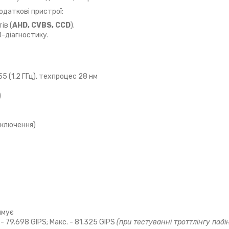
одаткові пристрої:
ів (
AHD, CVBS, CCD
).
D-діагностику.
5 (1.2 ГГц), техпроцес 28 нм
)
дключення)
имує
 - 79.698 GIPS; Макс. - 81.325 GIPS
(при тестуванні троттлінгу паді