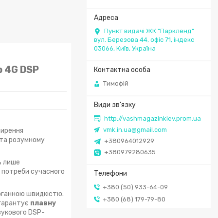
Пункт видачі ЖК "Паркленд"
вул. Березова 44, офіс 71, індекс
03066, Київ, Україна
р 4G DSP
Тимофій
http://vashmagazinkiev.prom.ua
vmk.in.ua@gmail.com
ширення
 та розумному
+380964012929
+380979280635
ь лише
и потреби сучасного
+380 (50) 933-64-09
доганною швидкістю.
+380 (68) 179-79-80
 гарантує
плавну
звукового DSP-