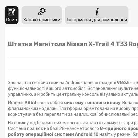
Опис
Характеристики
Інформація для замовлення
Штатна Магнітола Nissan X-Trail 4 T33 R
Заміна штатної системи на Android-планшет моделі
9863
- ц
функціональності вашого автомобіля. Встановлення мультимед
управлінню, а й робить центральну консоль візуально актуал
Модель
9863
являє собою
систему топового класу
. Вона в
флагманським моделям. Платформа орієнтована на високу про
користувача без переплати за надлишкові обчислювальні рес
На відміну від бюджетних магнітол, які часто гальмують при 
Система працює на базі 28-нанометрового
8-ядерного про
роботу операційної системи Android 10
навіть у режимі ба