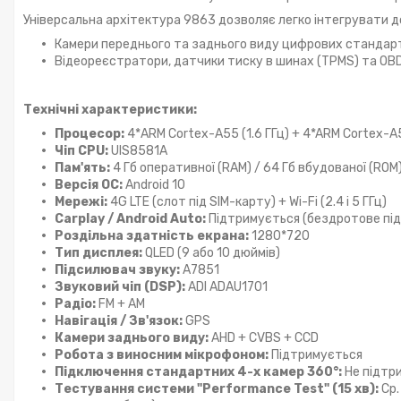
Універсальна архітектура 9863 дозволяє легко інтегрувати д
Камери переднього та заднього виду цифрових стандарт
Відеореєстратори, датчики тиску в шинах (TPMS) та OB
Технічні характеристики:
Процесор:
4*ARM Cortex-A55 (1.6 ГГц) + 4*ARM Cortex-A5
Чіп CPU:
UIS8581A
Пам'ять:
4 Гб оперативної (RAM) / 64 Гб вбудованої (ROM
Версія ОС:
Android 10
Мережі:
4G LTE (слот під SIM-карту) + Wi-Fi (2.4 і 5 ГГц)
Carplay / Android Auto:
Підтримується (бездротове пі
Роздільна здатність екрана:
1280*720
Тип дисплея:
QLED (9 або 10 дюймів)
Підсилювач звуку:
A7851
Звуковий чіп (DSP):
ADI ADAU1701
Радіо:
FM + AM
Навігація / Зв'язок:
GPS
Камери заднього виду:
AHD + CVBS + CCD
Робота з виносним мікрофоном:
Підтримується
Підключення стандартних 4-х камер 360°:
Не підтр
Тестування системи "Performance Test" (15 хв):
Ср.