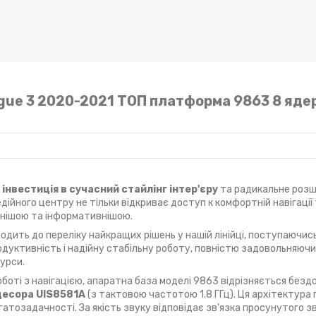
ogue 3 2020-2021 ТОП платформа 9863 8 яде
е
інвестиція в сучасний стайлінг інтер'єру
та радикальне роз
ійного центру не тільки відкриває доступ к комфортній навігації
ьнішою та інформативнішою.
ходить до переліку найкращих рішень у нашій лінійці, поступаючис
дуктивність і надійну стабільну роботу, повністю задовольняюч
урси.
роботі з навігацією, апаратна база моделі 9863 відрізняється без
цесора UIS8581A
(з тактовою частотою 1.8 ГГц). Ця архітектура
гатозадачності. За якість звуку відповідає зв'язка просунутого 