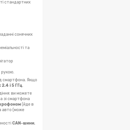
сті стандартних
опаданні сонячних
реміальності та
вігатор
д рукою.
д смартфона. Якщо
2.4 і 5 ГГц
.
діння: ви можете
ра зі смартфона
ікрофоном
(йде в
а авто (може
вності
CAN-шини
,