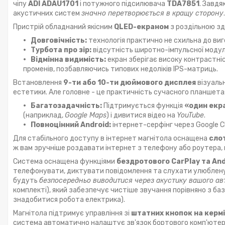
чіпу
ADI ADAU1701
і потужного підсилювача
TDA7851
. Завд
акустичних систем
значно перетворюється в кращу сторону
.
Пристрій обладнаний якісним
QLED-екраном
з роздільною з
Довговічність:
технологія практично не схильна до виг
Турбота про зір:
відсутність широтно-імпульсної модуля
Відмінна видимість:
екран зберігає високу контрастніс
променів, позбавляючись типових недоліків IPS-матриць.
Встановлення
9-ти або 10-ти дюймового дисплея
візуальн
естетики. Але головне - це практичність сучасного планшета
Багатозадачність:
Підтримується функція
«один екр
(наприклад,
Google Maps
) і дивитися відео на
YouTube
.
Повноцінний Android:
інтернет-серфінг через Google Ch
Для стабільного доступу в інтернет магнітола оснащена
слот
ж вам зручніше роздавати інтернет з телефону або роутера
Система оснащена функціями
бездротового CarPlay та And
телефонувати, диктувати повідомлення та слухати улюблену м
будуть
безпосередньо виводитися через акустику вашого ав
комплекті), який забезпечує чистіше звучання порівняно з б
знадобитися робота електрика).
Магнітола підтримує управління зі
штатних кнопок на кермі
система автоматично налаштує зв'язок бортового комп'ютер