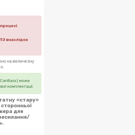
 процесі
ПЗ внаслідок
ено на величезну
о.
 (CanBass) може
вої комплектації.
штатну «стару»
з сторонньої
джера для
ересилання/
ь.