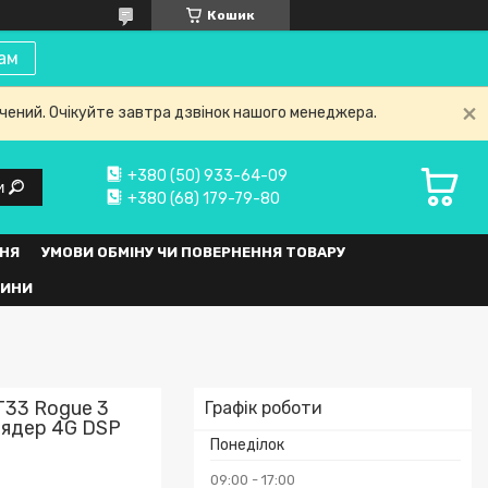
Кошик
ам
нчений. Очікуйте завтра дзвінок нашого менеджера.
+380 (50) 933-64-09
и
+380 (68) 179-79-80
НЯ
УМОВИ ОБМІНУ ЧИ ПОВЕРНЕННЯ ТОВАРУ
ВИНИ
 T33 Rogue 3
Графік роботи
 ядер 4G DSP
Понеділок
09:00
17:00