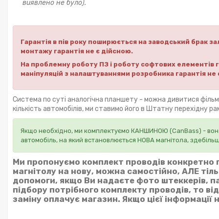
виявлено не було).
Гарантія в пів року поширюється на заводський брак зал
монтажу гарантія не є дійсною.
На проблемну роботу ПЗ і роботу софтових елементів га
маніпуляцій з налаштуваннями розробника гарантія не 
Система по суті аналогічна планшету - можна дивитися філь
кількість автомобілів, ми ставимо його в Штатну перехідну р
Якщо необхідно, ми комплектуємо КАНШИНОЮ (CanBass) - вона
автомобіль, на який встановлюється НОВА магнітола, здебіль
Ми пропонуємо комплект проводів конкретно п
магнітолу на нову, можна самостійно, АЛЕ тіл
допомоги, якщо Ви надаєте фото штеккерів, па
підбору потрібного комплекту проводів, то ві
заміну оплачує магазин. Якщо цієї інформації