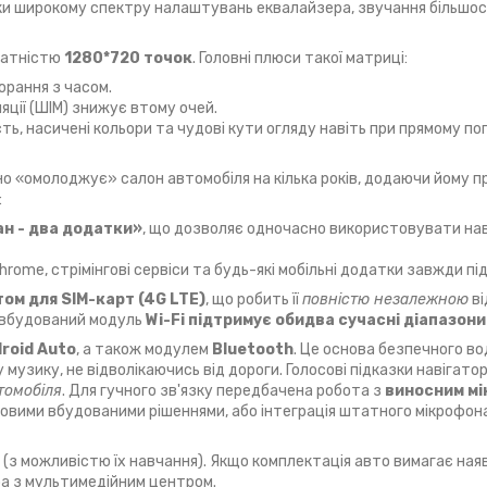
яки широкому спектру налаштувань еквалайзера, звучання більшо
датністю
1280*720 точок
. Головні плюси такої матриці:
орання з часом.
ції (ШІМ) знижує втому очей.
ть, насичені кольори та чудові кути огляду навіть при прямому п
о «омолоджує» салон автомобіля на кілька років, додаючи йому п
:
ан - два додатки»
, що дозволяє одночасно використовувати на
rome, стрімінгові сервіси та будь-які мобільні додатки завжди пі
ом для SIM-карт (4G LTE)
, що робить її
повністю незалежною
ві
, вбудований модуль
Wi-Fi підтримує обидва сучасні діапазони: 
roid Auto
, а також модулем
Bluetooth
. Це основа безпечного во
узику, не відволікаючись від дороги. Голосові підказки навігато
томобіля
. Для гучного зв'язку передбачена робота з
виносним м
азовими вбудованими рішеннями, або інтеграція штатного мікрофон
(з можливістю їх навчання). Якщо комплектація авто вимагає ная
а з мультимедійним центром.