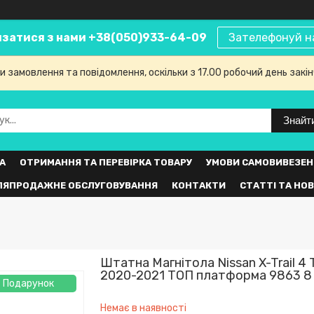
язатися з нами +38(050)933-64-09
Зателефонуй н
 замовлення та повідомлення, оскільки з 17.00 робочий день закі
Знайт
А
ОТРИМАННЯ ТА ПЕРЕВІРКА ТОВАРУ
УМОВИ САМОВИВЕЗЕН
ЛЯПРОДАЖНЕ ОБСЛУГОВУВАННЯ
КОНТАКТИ
СТАТТІ ТА НО
Штатна Магнітола Nissan X-Trail 4
2020-2021 ТОП платформа 9863 8
Подарунок
Немає в наявності