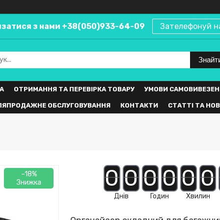
язатися з нами +38(050)933-64-09
Зателефонуй н
Знайт
А
ОТРИМАННЯ ТА ПЕРЕВІРКА ТОВАРУ
УМОВИ САМОВИВЕЗЕН
ЛЯПРОДАЖНЕ ОБСЛУГОВУВАННЯ
КОНТАКТИ
СТАТТІ ТА НО
0
0
0
0
0
0
–18%
Днів
Годин
Хвилин