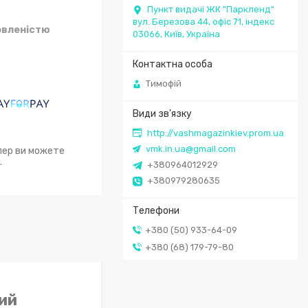
Пункт видачі ЖК "Паркленд"
вул. Березова 44, офіс 71, індекс
овленістю
03066, Київ, Україна
Тимофій
http://vashmagazinkiev.prom.ua
vmk.in.ua@gmail.com
епер ви можете
.
+380964012929
+380979280635
+380 (50) 933-64-09
+380 (68) 179-79-80
ий