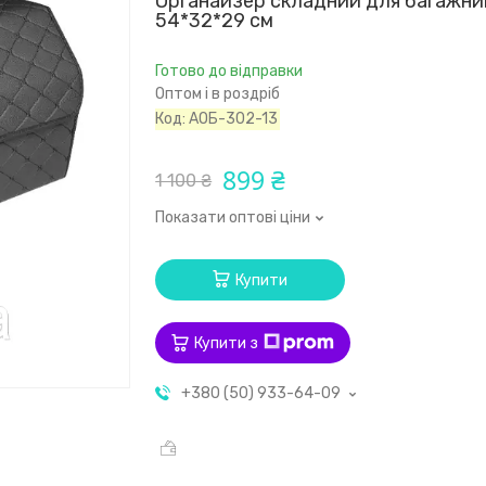
Органайзер складний для багажни
54*32*29 см
Готово до відправки
Оптом і в роздріб
Код:
АОБ-302-13
899 ₴
1 100 ₴
Показати оптові ціни
Купити
Купити з
+380 (50) 933-64-09