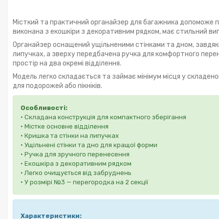
Місткий та практичний органайзер для багажника допоможе пі
виконана з екошкіри з декоративним рядком, має стильний ви
Органайзер оснащений ущільненими стінками та дном, завдяки
липучках, а зверху передбачена ручка для комфортного перен
простір на два окремі відділення.
Модель легко складається та займає мінімум місця у складено
для подорожей або пікніків.
Особливості:
• Складана конструкція для компактного зберігання
• Містке основне відділення
• Кришка та стінки на липучках
• Ущільнені стінки та дно для кращої форми
• Ручка для зручного перенесення
• Екошкіра з декоративним рядком
• Легко очищується від забруднень
• У розмірі №3 — перегородка на 2 секції
Характеристики: