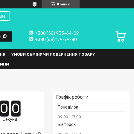
Кошик
ам
+380 (50) 933-64-09
и
+380 (68) 179-79-80
НЯ
УМОВИ ОБМІНУ ЧИ ПОВЕРНЕННЯ ТОВАРУ
ВИНИ
Графік роботи
0
0
Понеділок
09:00
17:00
Секунд
Вівторок