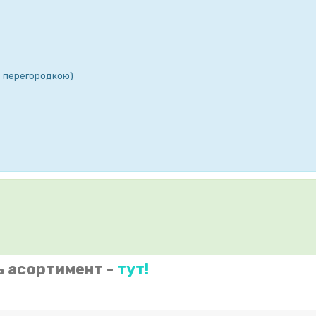
 з перегородкою)
ь асортимент -
тут!