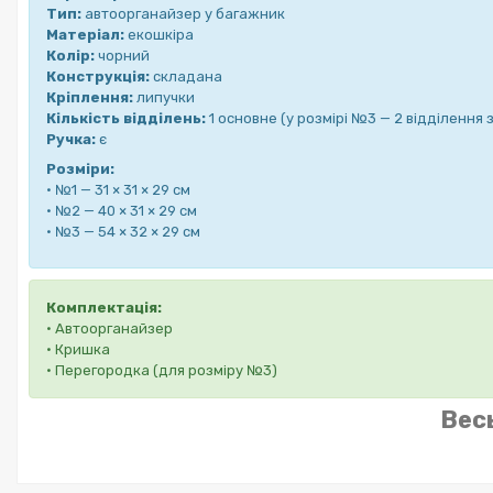
Тип:
автоорганайзер у багажник
Матеріал:
екошкіра
Колір:
чорний
Конструкція:
складана
Кріплення:
липучки
Кількість відділень:
1 основне (у розмірі №3 — 2 відділення
Ручка:
є
Розміри:
• №1 — 31 × 31 × 29 см
• №2 — 40 × 31 × 29 см
• №3 — 54 × 32 × 29 см
Комплектація:
• Автоорганайзер
• Кришка
• Перегородка (для розміру №3)
Вес