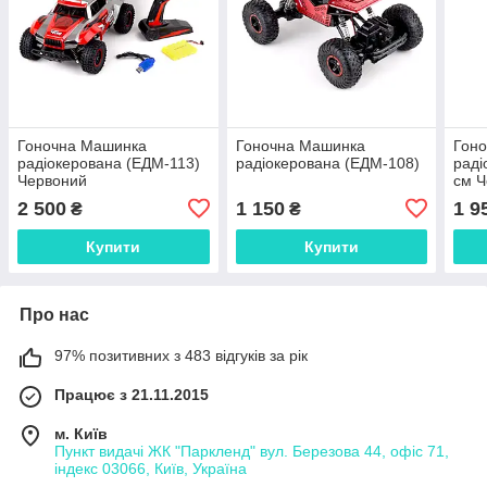
Гоночна Машинка
Гоночна Машинка
Гон
радіокерована (ЕДМ-113)
радіокерована (ЕДМ-108)
раді
Червоний
см Ч
2 500
1 150
1 9
₴
₴
Купити
Купити
Про нас
97% позитивних з 483 відгуків за рік
Працює з 21.11.2015
м. Київ
Пункт видачі ЖК "Паркленд" вул. Березова 44, офіс 71,
індекс 03066, Київ, Україна