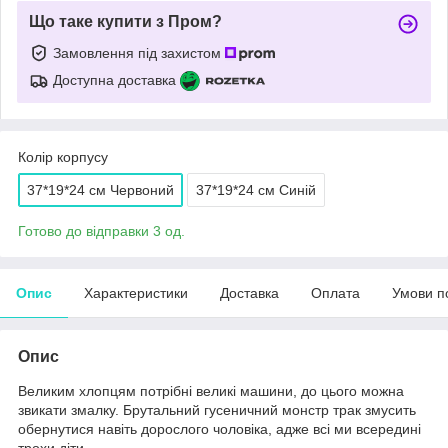
Що таке купити з Пром?
Замовлення під захистом
Доступна доставка
Колір корпусу
37*19*24 см Червоний
37*19*24 см Синій
Готово до відправки 3 од.
Опис
Характеристики
Доставка
Оплата
Умови п
Опис
Великим хлопцям потрібні великі машини, до цього можна
звикати змалку. Брутальний гусеничний монстр трак змусить
обернутися навіть дорослого чоловіка, адже всі ми всередині
трохи діти.