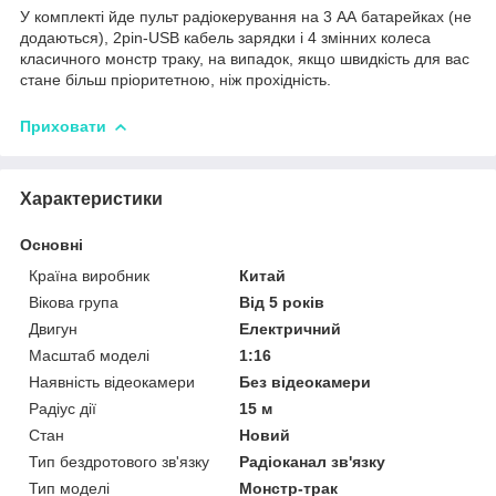
У комплекті йде пульт радіокерування на 3 АА батарейках (не
додаються), 2pin-USB кабель зарядки і 4 змінних колеса
класичного монстр траку, на випадок, якщо швидкість для вас
стане більш пріоритетною, ніж прохідність.
Приховати
Характеристики
Основні
Країна виробник
Китай
Вікова група
Від 5 років
Двигун
Електричний
Масштаб моделі
1:16
Наявність відеокамери
Без відеокамери
Радіус дії
15 м
Стан
Новий
Тип бездротового зв'язку
Радіоканал зв'язку
Тип моделі
Монстр-трак