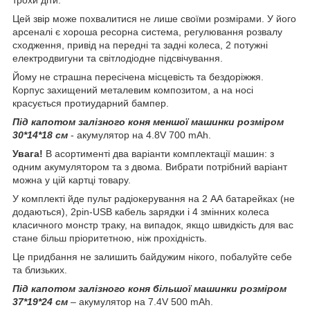
Цей звір може похвалитися не лише своїми розмірами. У його
арсеналі є хороша ресорна система, регулювання розвалу
сходження, привід на передні та задні колеса, 2 потужні
електродвигуни та світлодіодне підсвічування.
Йому не страшна пересічена місцевість та бездоріжжя.
Корпус захищений металевим композитом, а на носі
красується протиударний бампер.
Під капотом залізного коня меншої машинки розміром
30*14*18 см
- акумулятор на 4.8V 700 mAh.
Увага!
В асортименті два варіанти комплектації машин: з
одним акумулятором та з двома. Вибрати потрібний варіант
можна у цій картці товару.
У комплекті йде пульт радіокерування на 2 АА батарейках (не
додаються), 2pin-USB кабель зарядки і 4 змінних колеса
класичного монстр траку, на випадок, якщо швидкість для вас
стане більш пріоритетною, ніж прохідність.
Це придбання не залишить байдужим нікого, побалуйте себе
та близьких.
Під капотом залізного коня більшої машинки розміром
37*19*24 см
– акумулятор на 7.4V 500 mAh.