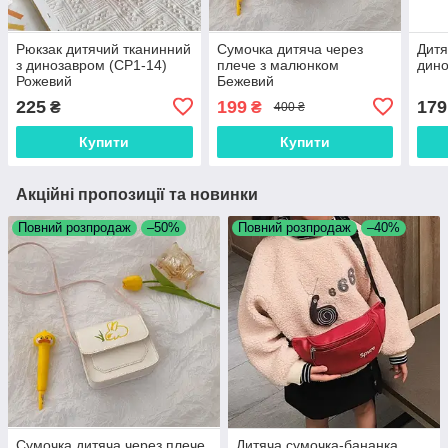
Рюкзак дитячий тканинний
Сумочка дитяча через
Дитя
з динозавром (СР1-14)
плече з малюнком
дино
Рожевий
Бежевий
225
199
179
₴
₴
400 ₴
Купити
Купити
Акційні пропозиції та новинки
Повний розпродаж
–50%
Повний розпродаж
–40%
Сумочка дитяча через плече
Дитяча сумочка-бананка