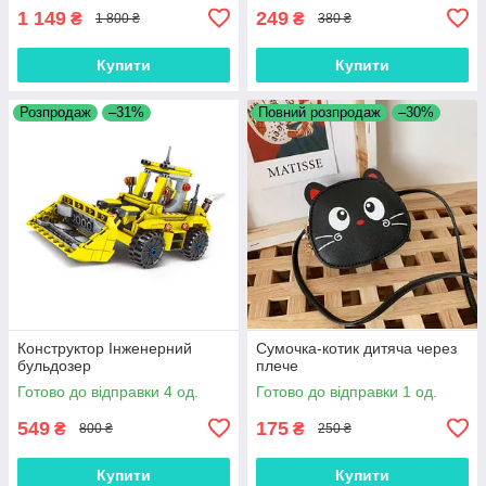
1 149
249
₴
₴
1 800 ₴
380 ₴
Купити
Купити
Розпродаж
–31%
Повний розпродаж
–30%
Конструктор Інженерний
Сумочка-котик дитяча через
бульдозер
плече
Готово до відправки 4 од.
Готово до відправки 1 од.
549
175
₴
₴
800 ₴
250 ₴
Купити
Купити