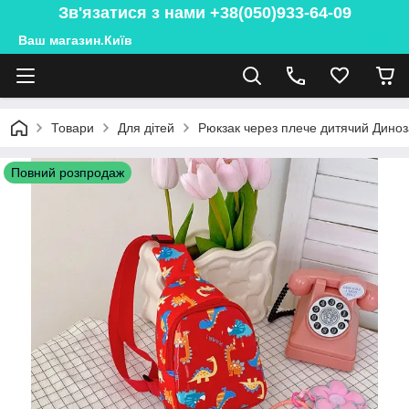
Зв'язатися з нами +38(050)933-64-09
Ваш магазин.Київ
Товари
Для дітей
Рюкзак через плече дитячий Дино
Повний розпродаж