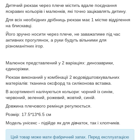
Дитячий рюкзак через плече містить вдале поєднання
яскравих кольорів і малюнків, які точно зацікавлять дитину.
Для всіх необхідних дрібниць рюкзак має 1 містке відділення
на блискавці.
Його зручно носити через плече, не заважатиме під час
активних прогулянок, а руки будуть вільними для
різноманітних ігор.
Малюнок представлений у 2 варіаціях: динозаврики,
єдиноріжки.
Рюкзак виконаний у комбінації 2 водовідштовхувальних
матеріалів: тканина оксфорд та силіконова вставка.
В асортименті налічуються кольори: чорний із синім,
червоний, зелений, рожевий, жовтий, синій.
Довжина плечового ремінця регулюється.
Розмір: 17.5*13*6.5 см
Модель унісекс - підійде як для дівчаток, так і хлопчиків.
Цей товар може мати фабричний запах. Перед експлуатацією