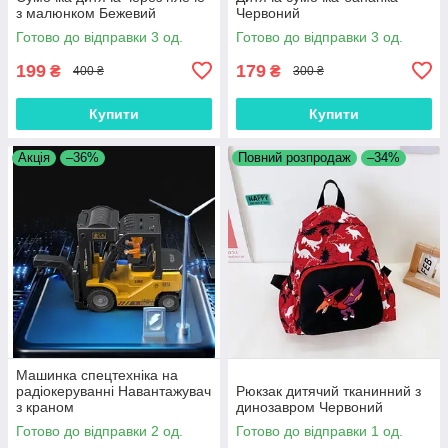
з малюнком Бежевий
Червоний
Готово до відправки 3 од.
Готово до відправки 3 од.
199
179
₴
₴
400 ₴
300 ₴
Купити
Купити
Акція
–36%
Повний розпродаж
–34%
Машинка спецтехніка на
радіокеруванні Навантажувач
Рюкзак дитячий тканинний з
з краном
динозавром Червоний
Готово до відправки 2 од.
Готово до відправки 1 од.