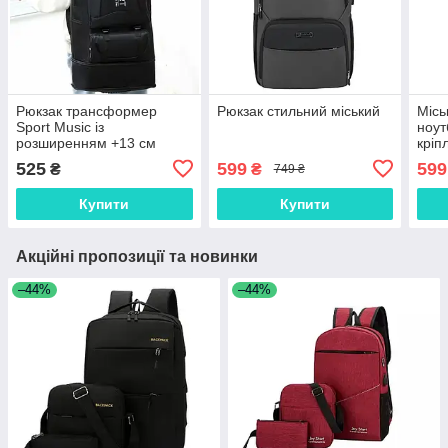
Рюкзак трансформер
Рюкзак стильний міський
Місь
Sport Music із
ноут
розширенням +13 см
кріп
29 ×
525
599
599
₴
₴
749 ₴
Купити
Купити
Акційні пропозиції та новинки
–44%
–44%