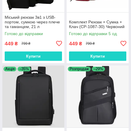
Міський рюкзак 3в1 з USB-
портом, сумкою через плече
Комплект Рюкзак + Сумка +
та гаманцем, 21 л
Клач (СР-1087-30) Червоний
Готово до відправки
Готово до відправки 5 од.
449
449
₴
₴
799 ₴
799 ₴
Купити
Купити
Акція
–35%
Розпродаж
–29%