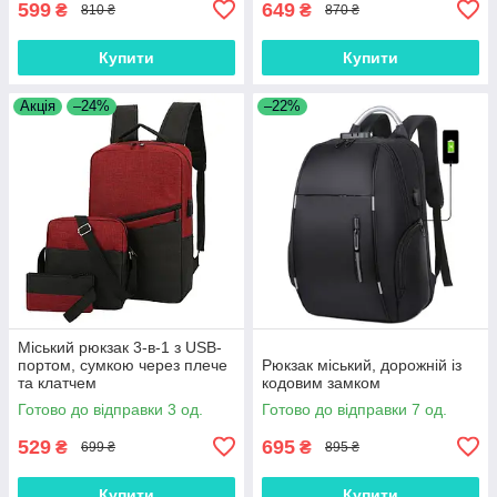
599
649
₴
₴
810 ₴
870 ₴
Купити
Купити
Акція
–24%
–22%
Міський рюкзак 3-в-1 з USB-
портом, сумкою через плече
Рюкзак міський, дорожній із
та клатчем
кодовим замком
Готово до відправки 3 од.
Готово до відправки 7 од.
529
695
₴
₴
699 ₴
895 ₴
Купити
Купити