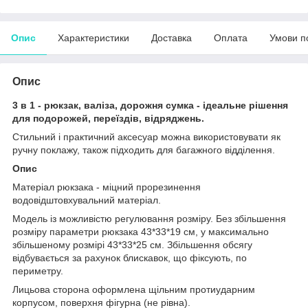
Опис
Характеристики
Доставка
Оплата
Умови п
Опис
3 в 1 - рюкзак, валіза, дорожня сумка - ідеальне рішення
для подорожей, переїздів, відряджень.
Стильний і практичний аксесуар можна використовувати як
ручну поклажу, також підходить для багажного відділення.
Опис
Матеріал рюкзака - міцний прорезинення
водовідштовхувальний матеріал.
Модель із можливістю регулювання розміру. Без збільшення
розміру параметри рюкзака 43*33*19 см, у максимально
збільшеному розмірі 43*33*25 см. Збільшення обсягу
відбувається за рахунок блискавок, що фіксують, по
периметру.
Лицьова сторона оформлена щільним протиударним
корпусом, поверхня фігурна (не рівна).