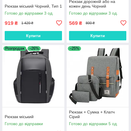
Рюкзак дорожній або на
Рюкзак міський Чорний, Тип 1
кожен день Чорний
Готово до відправки 3 од.
Готово до відправки 3 од.
919
569
₴
₴
1 420 ₴
800 ₴
Купити
Купити
Розпродаж
–26%
–25%
Рюкзак + Сумка + Клатч
Рюкзак міський
Сірий
Готово до відправки
Готово до відправки 5 од.