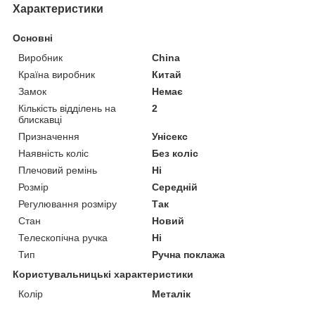
Характеристики
Основні
Виробник
China
Країна виробник
Китай
Замок
Немає
Кількість відділень на
2
блискавці
Призначення
Унісекс
Наявність коліс
Без коліс
Плечовий ремінь
Ні
Розмір
Середній
Регулювання розміру
Так
Стан
Новий
Телескопічна ручка
Ні
Тип
Ручна поклажа
Користувальницькі характеристики
Колір
Металік