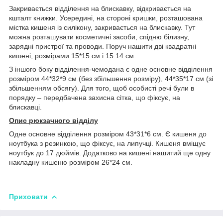
Закривається відділення на блискавку, відкривається на
кшталт книжки. Усередині, на стороні кришки, розташована
містка кишеня із силікону, закривається на блискавку. Тут
можна розташувати косметичні засоби, спідню білизну,
зарядні пристрої та проводи. Поруч нашити дві квадратні
кишені, розмірами 15*15 см і 15.14 см.
З іншого боку відділення-чемодана є одне основне відділення
розміром 44*32*9 см (без збільшення розміру), 44*35*17 см (зі
збільшенням обсягу). Для того, щоб особисті речі були в
порядку – передбачена захисна сітка, що фіксує, на
блискавці.
Опис рюкзачного відділу
Одне основне відділення розміром 43*31*6 см. Є кишеня до
ноутбука з резинкою, що фіксує, на липучці. Кишеня вміщує
ноутбук до 17 дюймів. Додатково на кишені нашитий ще одну
накладну кишеню розміром 26*24 см.
Приховати