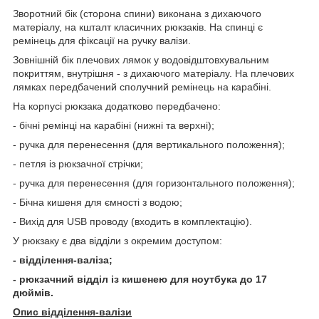
Зворотний бік (сторона спини) виконана з дихаючого
матеріалу, на кшталт класичних рюкзаків. На спинці є
ремінець для фіксації на ручку валізи.
Зовнішній бік плечових лямок у водовідштовхувальним
покриттям, внутрішня - з дихаючого матеріалу. На плечових
лямках передбачений сполучний ремінець на карабіні.
На корпусі рюкзака додатково передбачено:
- бічні ремінці на карабіні (нижні та верхні);
- ручка для перенесення (для вертикального положення);
- петля із рюкзачної стрічки;
- ручка для перенесення (для горизонтального положення);
- Бічна кишеня для ємності з водою;
- Вихід для USB проводу (входить в комплектацію).
У рюкзаку є два відділи з окремим доступом:
- відділення-валіза;
- рюкзачний відділ із кишенею для ноутбука до 17
дюймів.
Опис відділення-валізи