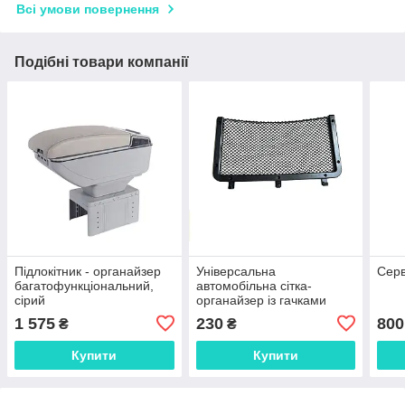
Всі умови повернення
Подібні товари компанії
Підлокітник - органайзер
Універсальна
Серв
багатофункціональний,
автомобільна сітка-
сірий
органайзер із гачками
1 575
230
800
₴
₴
Купити
Купити