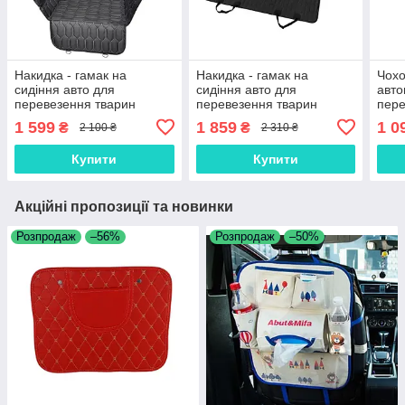
Накидка - гамак на
Накидка - гамак на
Чохо
сидіння авто для
сидіння авто для
авто
перевезення тварин
перевезення тварин
пере
(АО
1 599
1 859
1 0
₴
₴
2 100 ₴
2 310 ₴
Купити
Купити
Акційні пропозиції та новинки
Розпродаж
–56%
Розпродаж
–50%