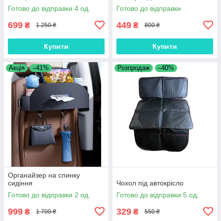
Готово до відправки 4 од.
Готово до відправки
699
449
₴
₴
1 250 ₴
800 ₴
Купити
Купити
Акція
–41%
Розпродаж
–40%
Органайзер на спинку
сидіння
Чохол під автокрісло
Готово до відправки 2 од.
Готово до відправки 5 од.
999
329
₴
₴
1 700 ₴
550 ₴