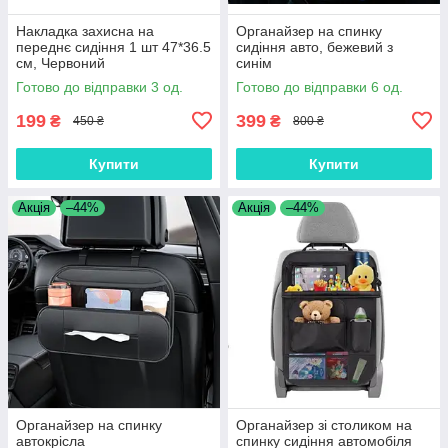
Накладка захисна на
Органайзер на спинку
переднє сидіння 1 шт 47*36.5
сидіння авто, бежевий з
см, Червоний
синім
Готово до відправки 3 од.
Готово до відправки 6 од.
199
399
₴
₴
450 ₴
800 ₴
Купити
Купити
Акція
–44%
Акція
–44%
Органайзер на спинку
Органайзер зі столиком на
автокрісла
спинку сидіння автомобіля