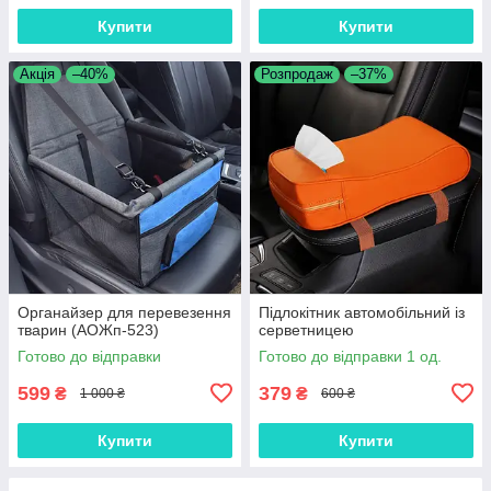
Купити
Купити
Акція
–40%
Розпродаж
–37%
Органайзер для перевезення
Підлокітник автомобільний із
тварин (АОЖп-523)
серветницею
Готово до відправки
Готово до відправки 1 од.
599
379
₴
₴
1 000 ₴
600 ₴
Купити
Купити