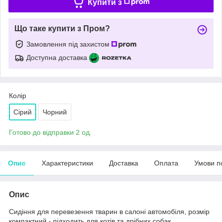
Купити з
Що таке купити з Пром?
Замовлення під захистом
Доступна доставка
Колір
Сірий
Чорний
Готово до відправки 2 од.
Опис
Характеристики
Доставка
Оплата
Умови п
Опис
Сидіння для перевезення тварин в салоні автомобіля, розмір
компактний - підходить для котів та дрібних собак.