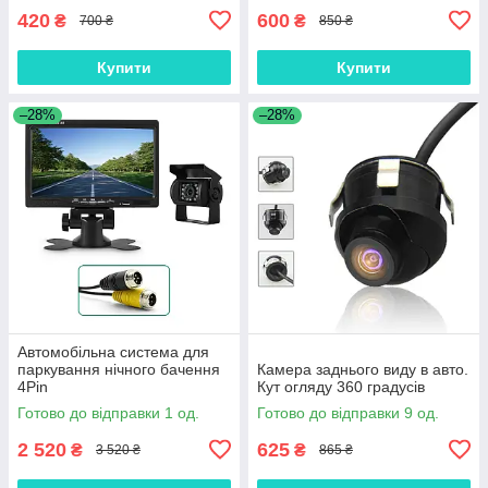
420
600
₴
₴
700 ₴
850 ₴
Купити
Купити
–28%
–28%
Автомобільна система для
паркування нічного бачення
Камера заднього виду в авто.
4Pin
Кут огляду 360 градусів
Готово до відправки 1 од.
Готово до відправки 9 од.
2 520
625
₴
₴
3 520 ₴
865 ₴