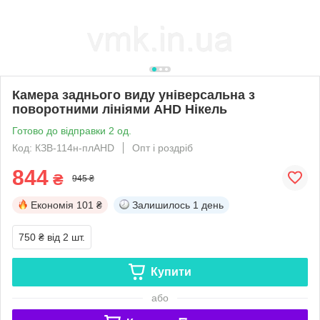
Камера заднього виду універсальна з
поворотними лініями AHD Нікель
Готово до відправки 2 од.
Код: КЗВ-114н-плAHD
Опт і роздріб
844
₴
945 ₴
Економія
101 ₴
Залишилось
1 день
750 ₴
від 2 шт.
Купити
або