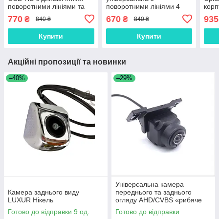
поворотними лініями та
поворотними лініями 4
корп
підсвічуванням
діоди.
RCA
770
670
935
₴
₴
840 ₴
840 ₴
Купити
Купити
Акційні пропозиції та новинки
–40%
–29%
Універсальна камера
Камера заднього виду
переднього та заднього
LUXUR Нікель
огляду AHD/CVBS «рибяче
око» 1920*1080
Готово до відправки 9 од.
Готово до відправки