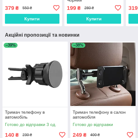
379
199
319
₴
₴
550 ₴
280 ₴
Купити
Купити
Акційні пропозиції та новинки
–39%
–38%
Тримач телефону в
Тримач телефону в салон
автомобіль
автомобіля
Готово до відправки 3 од.
Готово до відправки
140
249
₴
₴
230 ₴
400 ₴