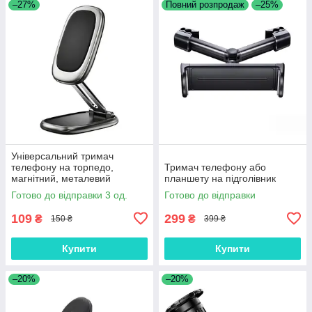
–27%
Повний розпродаж
–25%
Універсальний тримач
телефону на торпедо,
Тримач телефону або
магнітний, металевий
планшету на підголівник
Готово до відправки 3 од.
Готово до відправки
109
299
₴
₴
150 ₴
399 ₴
Купити
Купити
–20%
–20%