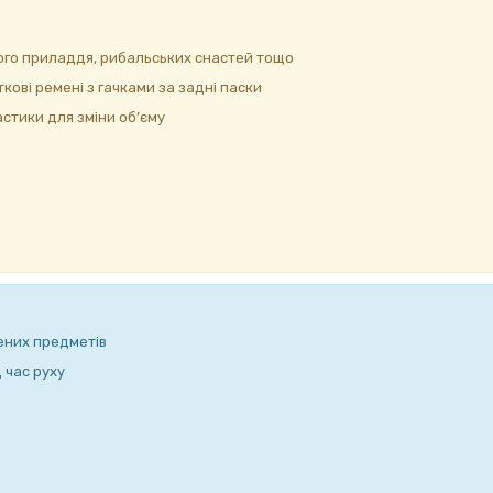
вого приладдя, рибальських снастей тощо
кові ремені з гачками за задні паски
стики для зміни об’єму
ених предметів
 час руху