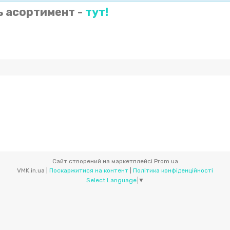
ь асортимент -
тут!
Сайт створений на маркетплейсі
Prom.ua
VMK.in.ua |
Поскаржитися на контент
|
Політика конфіденційності
Select Language
▼