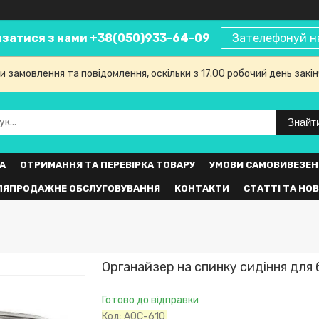
язатися з нами +38(050)933-64-09
Зателефонуй н
 замовлення та повідомлення, оскільки з 17.00 робочий день закі
Знайт
А
ОТРИМАННЯ ТА ПЕРЕВІРКА ТОВАРУ
УМОВИ САМОВИВЕЗЕН
ЛЯПРОДАЖНЕ ОБСЛУГОВУВАННЯ
КОНТАКТИ
СТАТТІ ТА НО
Органайзер на спинку сидіння для
Готово до відправки
Код:
АОС-610