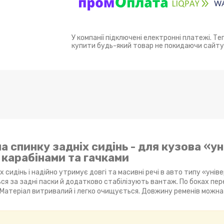
У компанії підключені електронні платежі. Т
купити будь-який товар не покидаючи сайту
 спинку задніх сидінь - для кузова «ун
 карабінами та гачками
 сидінь і надійно утримує довгі та масивні речі в авто типу «унів
ься за задні паски й додатково стабілізують вантаж. По боках пер
 Матеріал витривалий і легко очищується. Довжину ременів можна