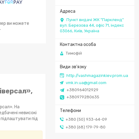
Пункт видачі ЖК "Паркленд"
епер ви можете
вул. Березова 44, офіс 71, індекс
.
03066, Київ, Україна
Тимофій
http://vashmagazinkiev.prom.ua
vmk.in.ua@gmail.com
іверсал»,
+380964012929
+380979280635
ерсал». На
едбачені невисокі
 підлаштувати під
+380 (50) 933-64-09
+380 (68) 179-79-80