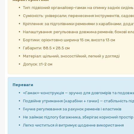
Тип: підвісний органайзер-гамак на спинку задніх сидінь
Сумісність: універсали; перенесення інструментів, садо
Кріплення: за підголівники ременями з карабінами; додат
Налаштування: регульована довжина ременів; бокові ела
Бортики: орієнтовно ширина 15 см, висота 13 см
Габарити: 88.5 × 28.5 см
Матеріал: щільний, зносостійкий, легкий у догляді
Допуск: ±1–2 см
Переваги
«Гамак»-конструкція — зручно для довгомірів та подовж
Подвійне утримання (карабіни + гачки) — стабільність під
Гнучке регулювання за рахунок ременів і еластиків
Не займає підлогу багажника, зберігає корисний простір
Легко чиститься й витримує щоденне використання