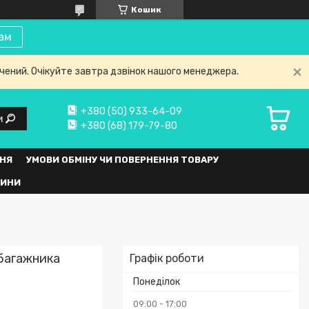
Кошик
ам
нчений. Очікуйте завтра дзвінок нашого менеджера.
+380 (50) 933-64-09
и
+380 (68) 179-79-80
НЯ
УМОВИ ОБМІНУ ЧИ ПОВЕРНЕННЯ ТОВАРУ
ВИНИ
 багажника
Графік роботи
Понеділок
09:00
17:00