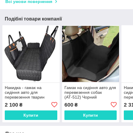
Всі умови повернення
Подібні товари компанії
Накидка - гамак на
Гамак на сидіння авто для
Наки
сидіння авто для
перевезення собак
сиді
перевезення тварин
(АТ-512) Чорний
пере
2 100
600
2 3
₴
₴
Купити
Купити