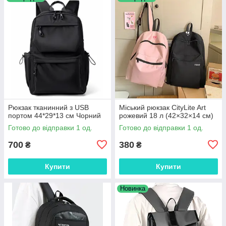
Рюкзак тканинний з USB
Міський рюкзак CityLite Art
портом 44*29*13 см Чорний
рожевий 18 л (42×32×14 см)
Готово до відправки 1 од.
Готово до відправки 1 од.
700
380
₴
₴
Купити
Купити
Новинка