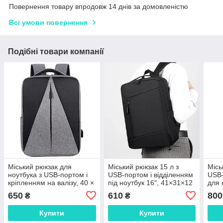
Повернення товару впродовж 14 днів за домовленістю
Всі умови повернення
Подібні товари компанії
Міський рюкзак для
Міський рюкзак 15 л з
Місь
ноутбука з USB-портом і
USB-портом і відділенням
USB-
кріпленням на валізу, 40 ×
під ноутбук 16", 41×31×12
для 
29 × 11 см
см
650
610
800
₴
₴
Купити
Купити