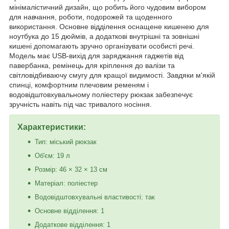
мінімалістичний дизайн, що робить його чудовим вибором
для навчання, роботи, подорожей та щоденного
використання. Основне відділення оснащене кишенею для
ноутбука до 15 дюймів, а додаткові внутрішні та зовнішні
кишені допомагають зручно організувати особисті речі.
Модель має USB-вихід для заряджання гаджетів від
павербанка, ремінець для кріплення до валізи та
світловідбиваючу смугу для кращої видимості. Завдяки м'якій
спинці, комфортним плечовим ременям і
водовідштовхувальному поліестеру рюкзак забезпечує
зручність навіть під час тривалого носіння.
Характеристики:
Тип: міський рюкзак
Об'єм: 19 л
Розмір: 46 × 32 × 13 см
Матеріал: поліестер
Водовідштовхувальні властивості: так
Основне відділення: 1
Додаткове відділення: 1