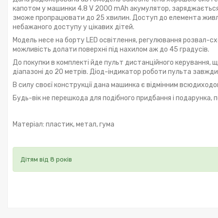
капотом у машинки 4.8 V 2000 mAh акумулятор, заряджається
зможе пропрацювати до 25 хвилин. Доступ до елемента живле
небажаного доступу у цікавих дітей.
Модель несе на борту LED освітлення, регулювання розвал-сх
можливість долати поверхні під нахилом аж до 45 градусів.
До покупки в комплекті йде пульт дистанційного керування, що 
діапазоні до 20 метрів. Діод-індикатор роботи пульта завжди
В силу своєї конструкції дана машинка є відмінним всюдиходо
Будь-вік не перешкода для подібного придбання і подарунка, 
Матеріал: пластик, метал, гума
Дітям від 8 років