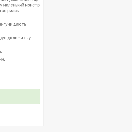
ду маленький монстр
гає ризик
двигуни дають
іус дії лежить у
.
ин.