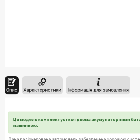
Опис
Характеристики
Інформація для замовлення
Ця модель комплектується двома акумуляторними батар
машинкою.
Дана радіокерована автомодель забезпечена хорошою системою 