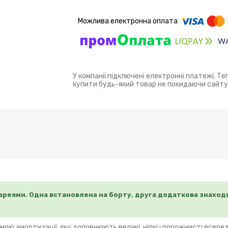
У компанії підключені електронні платежі. Т
купити будь-який товар не покидаючи сайту
еями. Одна встановлена на борту, друга додаткова знаходи
амортизації, яку доповнюють великі, чіпкі і порожнисті всереди