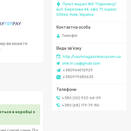
Пункт видачі ЖК "Паркленд"
вул. Березова 44, офіс 71, індекс
03066, Київ, Україна
Тимофій
епер ви можете
.
http://vashmagazinkiev.prom.ua
vmk.in.ua@gmail.com
+380964012929
+380979280635
+380 (50) 933-64-09
+380 (68) 179-79-80
ться в коробці з
ні гумові шини. Під