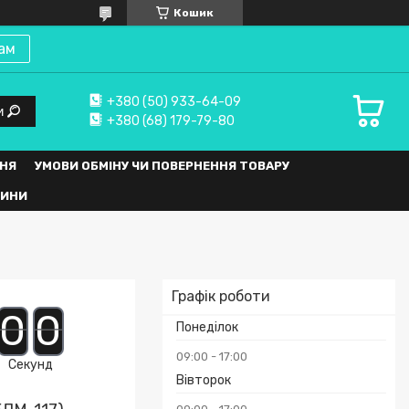
Кошик
ам
+380 (50) 933-64-09
и
+380 (68) 179-79-80
НЯ
УМОВИ ОБМІНУ ЧИ ПОВЕРНЕННЯ ТОВАРУ
ВИНИ
Графік роботи
0
0
Понеділок
09:00
17:00
Секунд
Вівторок