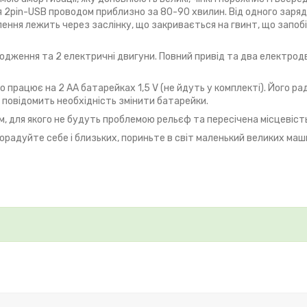
 2pin-USB проводом приблизно за 80-90 хвилин. Від одного заря
ння лежить через заслінку, що закривається на гвинт, що запобі
одження та 2 електричні двигуни. Повний привід та два електро
працює на 2 АА батарейках 1,5 V (не йдуть у комплекті). Його рад
 повідомить необхідність змінити батарейки.
м, для якого не будуть проблемою рельєф та пересічена місцевість
порадуйте себе і близьких, пориньте в світ маленький великих маш