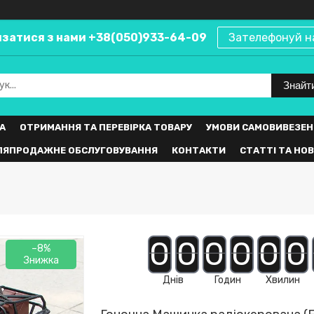
язатися з нами +38(050)933-64-09
Зателефонуй н
Знайт
А
ОТРИМАННЯ ТА ПЕРЕВІРКА ТОВАРУ
УМОВИ САМОВИВЕЗЕН
ЛЯПРОДАЖНЕ ОБСЛУГОВУВАННЯ
КОНТАКТИ
СТАТТІ ТА НО
0
0
0
0
0
0
–8%
Днів
Годин
Хвилин