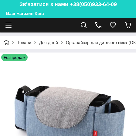
Зв'язатися з нами +38(050)933-64-09
Ваш магазин.Київ
Товари
Для дітей
Органайзер для дитячого візка (ОК
Розпродаж