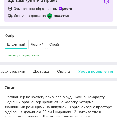
Що таке купити з Пром?
Замовлення під захистом
Доступна доставка
Колір
Блакитний
Чорний
Сірий
Готово до відправки
арактеристики
Доставка
Оплата
Умови повернення
Опис
Органайзер на коляску привнесе в будні кожної комфорту.
Подібний органайзер кріпиться на коляску, чотирма
тканинними ремінцями на липучках. В органайзері є просторе
відділення довжиною 22 см і шириною 12, закривається
клапаном на липучці. В комплекті також додається