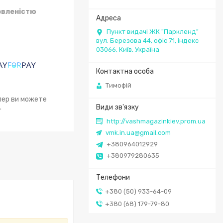
овленістю
Пункт видачі ЖК "Паркленд"
вул. Березова 44, офіс 71, індекс
03066, Київ, Україна
Тимофій
епер ви можете
.
http://vashmagazinkiev.prom.ua
vmk.in.ua@gmail.com
+380964012929
+380979280635
+380 (50) 933-64-09
+380 (68) 179-79-80