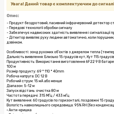
Увага!
Даний товар є комплектуючим до сигналі
Опис:
- Продукт бездротовий, пасивний інфрачервоний детектор ст
- Передові технології обробки сигналу
- Забезпечує надвисоких здатність виявлення і сигналізації п
- Дітки
тор виявляє руху людини автоматично, коли порушника 
дзвінком.
Особливості: зонд рухомих об'єктів з джерелом тепла (темпе
Дальність виявлення: Близько 15 градусів кут, Кут 115 градус
Продуктивність: Використання виготовлення 6F22 9 В батареї.
100 м
Розмір продукту: 69 * 110 * 40mm
Робоча напруга: DC 12 В
Робочий струм: 15 мА або менше
Діапазон: 5-12 м
Запуск відстань: очистка 80 м
Частота передачі: 315 МГц / 433 мГц
Кут виявлення: 60 градусів по горизонталі, поздовжні 15 граду
Вологість навколишнього середовища: 95% RH (без конденсаці
• Анти-кришка