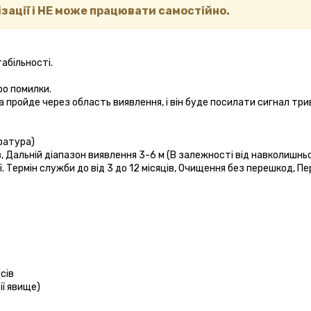
зації і НЕ може працювати самостійно.
абільності.
ро помилки.
пройде через область виявлення, і він буде посилати сигнал три
ратура)
ів, Дальній діапазон виявлення 3-6 м (В залежності від навколишн
 Термін служби до від 3 до 12 місяців, Очищення без перешкод, Пе
сів
ї явище)