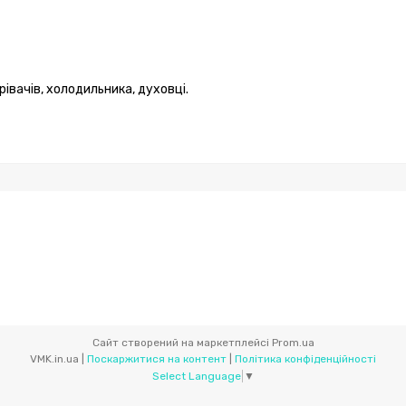
івачів, холодильника, духовці.
Сайт створений на маркетплейсі
Prom.ua
VMK.in.ua |
Поскаржитися на контент
|
Політика конфіденційності
Select Language
▼