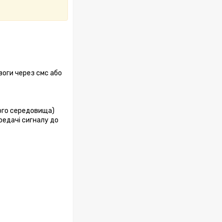
воги через смс або
ього середовища)
редачі сигналу до