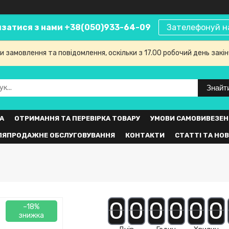
язатися з нами +38(050)933-64-09
Зателефонуй н
 замовлення та повідомлення, оскільки з 17.00 робочий день закі
Знайт
А
ОТРИМАННЯ ТА ПЕРЕВІРКА ТОВАРУ
УМОВИ САМОВИВЕЗЕН
ЛЯПРОДАЖНЕ ОБСЛУГОВУВАННЯ
КОНТАКТИ
СТАТТІ ТА НО
0
0
0
0
0
0
–18%