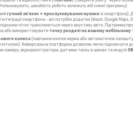
 сервіси та відеохостинги (
YouTube
).
(Зверніть увагу: через базо
ідгальмовувати, швидкість роботи залежить від самої програми).
вий
гучний зв'язок + прослуховування музики
зі смартфона). 
 інтеграції смартфона - всі потрібні додатки (Waze, Google Maps, S
а підказки чітко транслюються через акустику авто. Підтримка пр
ера або використовувати
точку роздачі на вашому мобільному
ьового колеса
(навчання кнопок керма або автоматичне налашту
агнітолою). Універсальна платформа дозволяє легко підключати до
ню камеру, відеореєстратори, датчики тиску в шинах та модулі
OB