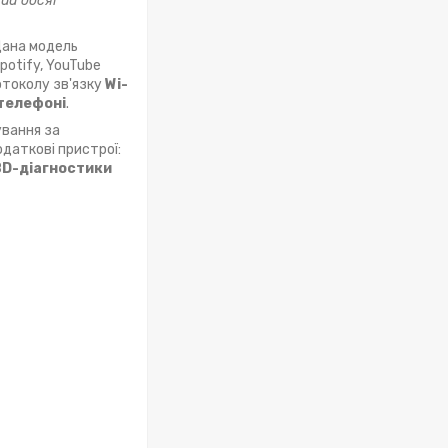
вий обсяг
Дана модель
potify, YouTube
отоколу зв'язку
Wi-
 телефоні
.
вання за
даткові пристрої:
D-діагностики