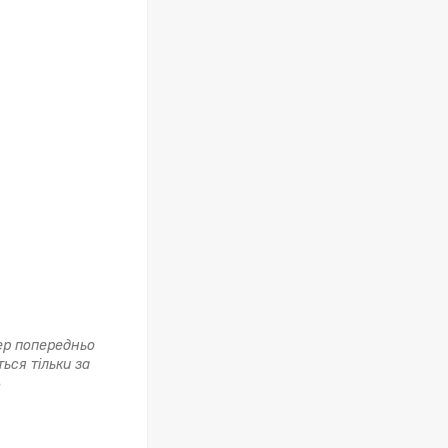
ер попередньо
ься тільки за
ь