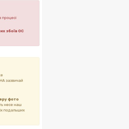
в процесі
их збоїв ОС
же
ИНА зазвичай
еру фото
сть несе наш
сіх подальших