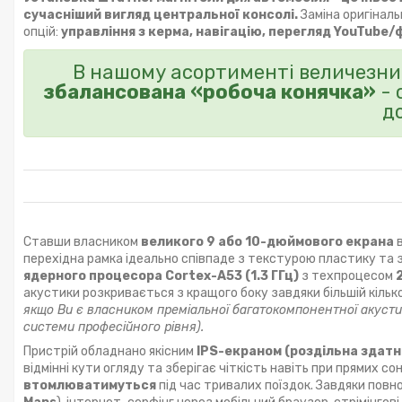
сучасніший вигляд центральної консолі.
Заміна оригінал
опцій:
управління з керма, навігацію, перегляд YouTube/
В нашому асортименті величезний
збалансована «робоча конячка»
- 
д
Ставши власником
великого 9 або 10-дюймового екрана
в
перехідна рамка ідеально співпаде з текстурою пластику та
ядерного процесора Cortex-A53 (1.3 ГГц)
з техпроцесом
акустики розкривається з кращого боку завдяки більшій кільк
якщо Ви є власником преміальної багатокомпонентної акустик
системи професійного рівня).
Пристрій обладнано якісним
IPS-екраном (роздільна здатн
відмінні кути огляду та зберігає чіткість навіть при прямих 
втомлюватимуться
під час тривалих поїздок. Завдяки повно