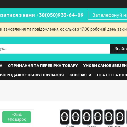
язатися з нами +38(050)933-64-09
Зателефонуй н
 замовлення та повідомлення, оскільки з 17.00 робочий день закі
Знайт
А
ОТРИМАННЯ ТА ПЕРЕВІРКА ТОВАРУ
УМОВИ САМОВИВЕЗЕН
ЛЯПРОДАЖНЕ ОБСЛУГОВУВАННЯ
КОНТАКТИ
СТАТТІ ТА НО
0
0
0
0
0
0
–25%