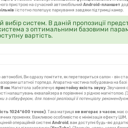
ьного пристрою на сучасний автомобільний
Android-планшет
дод
фільмів
і істотно полегшує паркування завдяки підтримці камер.
 вибір систем. В даній пропозиції пред
система з оптимальними базовими пара
оступну вартість.
 автомобілі, Ви одразу помітите, як перетвориться салон - він ст
 зазорами штатної торпедо. Апаратна частина побудована на базі
28 нм
. Магнітола забезпечує
пристойну якість звуку
. Звучання
ості налаштувань еквалайзера в порівнянні з рідною магнітолою.
(
и з сабвуфером, для повної реалізації її потенціалу рекомендує
ість 1024*600 точок)
. Така матриця
не вигорає з часом
, має 
сонячних променях. Важливою особливістю є мінімізація ефекту ШІМ
цінній операційній системі
Android
, вам доступні будь-які додатки