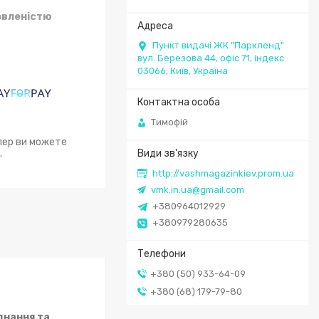
овленістю
Пункт видачі ЖК "Паркленд"
вул. Березова 44, офіс 71, індекс
03066, Київ, Україна
Тимофій
епер ви можете
.
http://vashmagazinkiev.prom.ua
vmk.in.ua@gmail.com
+380964012929
+380979280635
+380 (50) 933-64-09
+380 (68) 179-79-80
днання та