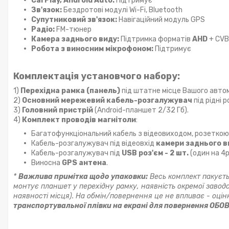
CarPlay, Android Auto:
Підтримує
Зв'язок:
Бездротові модулі Wi-Fi, Bluetooth
Супутниковий зв'язок:
Навігаційний модуль GPS
Радіо:
FM-тюнер
Камера заднього виду:
Підтримка форматів
AHD
+ CVB
Робота з виносним мікрофоном:
Підтримує
Комплектація установчого набору:
1)
Перехідна рамка (панель)
під штатне місце Вашого автом
2)
Основний мережевий кабель-розгалужувач
під рідні 
3)
Головний пристрій
(Android-планшет 2/32 Гб).
4)
Комплект проводів магнітоли
:
Багатофункціональний кабель з відеовиходом, розетко
Кабель-розгалужувач під відеовхід
камери заднього в
Кабель-розгалужувач під
USB роз'єм - 2 шт.
(один на 4pi
Виносна
GPS антена
.
*
Важлива примітка щодо упаковки:
Весь комплект пакуєть
монтує планшет у перехідну рамку, наявність окремої заводс
наявності місця). На обмін/повернення це не впливає - оціню
транспортувальної плівки на екрані для повернення ОБО