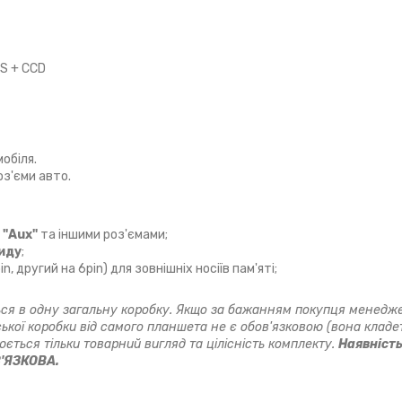
S + CCD
обіля.
роз'єми авто.
ю
"Aux"
та іншими роз'ємами;
иду
;
n, другий на 6pin) для зовнішніх носіїв пам'яті;
ся в одну загальну коробку. Якщо за бажанням покупця менедж
ької коробки від самого планшета не є обов'язковою (вона кладет
ється тільки товарний вигляд та цілісність комплекту.
Наявніст
В'ЯЗКОВА.