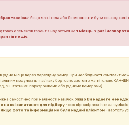
брак «заліза»
. Якщо магнітола або її компоненти були пошкоджені 
фтових елементів гарантія надається на
1 місяць
.
У разі незворотн
рантія не діє
.
 в рідне місце через перехідну рамку. При необхідності комплект мо
ціальним модулем для зв'язку бортових систем з магнітолою. КАН-Ш
ад, зі штатними парктроніками або рідними камерами).
ожна самостійно при наявності навичок.
Якщо Ви надаєте менедж
е на всі запитання для підбору
- всю відповідальність за сумісні
.
Якщо фото та інформація не були надані клієнтом
- вартість у