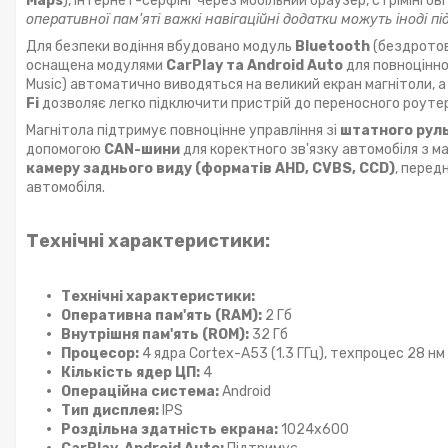
Maps
), інтернет-серфінг через мобільний браузер, стрімінгові
оперативної пам'яті важкі навігаційні додатки можуть іноді п
Для безпеки водіння вбудовано модуль
Bluetooth
(бездрото
оснащена модулями
CarPlay та Android Auto
для повноцінної
Music) автоматично виводяться на великий екран магнітоли, 
Fi
дозволяє легко підключити пристрій до переносного роут
Магнітола підтримує повноцінне управління зі
штатного рул
допомогою
CAN-шини
для коректного зв'язку автомобіля з м
камеру заднього виду (форматів AHD, CVBS, CCD)
, перед
автомобіля.
Технічні характеристики:
Технічні характеристики:
Оперативна пам'ять (RAM):
2 Гб
Внутрішня пам'ять (ROM):
32 Гб
Процесор:
4 ядра Cortex-A53 (1.3 ГГц), техпроцес 28 нм
Кількість ядер ЦП:
4
Операційна система:
Android
Тип дисплея:
IPS
Роздільна здатність екрана:
1024x600