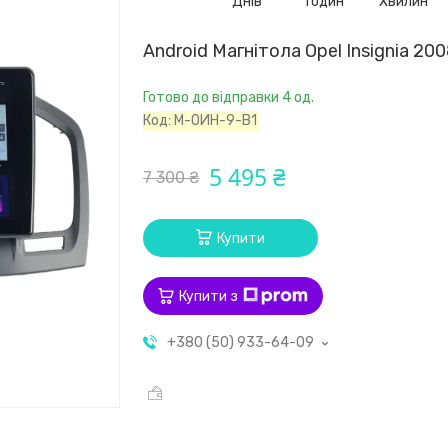
Днів
Годин
Хвилин
Android Магнітола Opel Insignia 20
Готово до відправки 4 од.
Код:
М-ОИН-9-В1
5 495 ₴
7 300 ₴
Купити
Купити з
+380 (50) 933-64-09