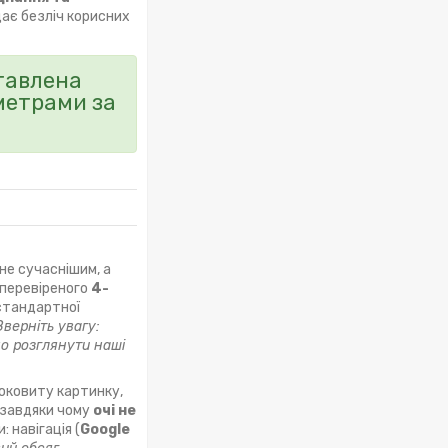
ає безліч корисних
ставлена
метрами за
ане сучаснішим, а
 перевіреного
4-
 стандартної
Зверніть увагу:
мо розглянути наші
соковиту картинку,
, завдяки чому
очі не
: навігація (
Google