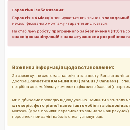
Гарантійні зобов'язання:
Гарантія в 6 місяців
поширюється виключно на
заводський 
некваліфікованого монтажу - гарантія анулюється.
На стабільну роботу
програмного забезпечення (ПЗ)
та со
внаслідок маніпуляцій з налаштуваннями розробника га
Важлива інформація щодо встановлення:
За своєю суттю система аналогічна планшету. Вона стає чітко
доопрацьовуватися
КАН-ШИНОЮ (CanBus / CanBass)
- спе
потрібна автомобілям у комплектаціях вище базової (наприкл
Ми підбираємо проводку індивідуально. Замінити магнітолу м
штекерів, фото рідної панелі автомобіля та відповідаєт
магазин (у разі помилки пересилка та заміна за наш рахунок)
пересилок при заміні кабелів оплачує покупець.