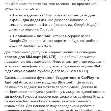
преміальності та естетики. Але головне - це практичність
сучасного планшета:
Багатозадачність:
Підтримується функція
«один
екран - два додатки»
, що дозволяє одночасно
використовувати навігатор (наприклад,
Google Maps
) і
дивитися відео на
YouTube
.
Повноцінний Android:
інтернет-серфінг через
Google Chrome, стрімінгові сервіси та будь-які мобільні
додатки завжди під рукою.
Для стабільного доступу в інтернет магнітола оснащена
слотом для SIM-карт (4G LTE)
, що робить її
повністю
незалежною
від смартфона. Якщо ж вам зручніше роздавати
інтернет з телефону або роутера, вбудований модуль
Wi-Fi
підтримує обидва сучасні діапазони: 2.4 і 5 ГГц
.
Система оснащена функціями
бездротового CarPlay та
Android Auto
, а також модулем
Bluetooth
. Це основа
безпечного водіння: ви можете телефонувати, диктувати
повідомлення та слухати улюблену музику, не відволікаючись
від дороги. Голосові підказки навігатора зі смартфона будуть
безпосередньо виводитися через акустику вашого
автомобіля
. Для гучного зв'язку передбачена робота з
виносним мікрофоном
(йде в комплекті), який забезпечує