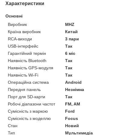
Характеристики
Основні
Виробник
MHZ
Країна виробник
Китай
RCA-виходи
3 пари
USB-інтерфейс
Так
Гарантійний термін
6 міс
Наявність Bluetooth
Так
Наявність GPS-модуля
Так
Наявність Wi-Fi
Так
Операційна система
Android
Передня панель
Незнімна
Порт для SD-карти
Так
Робочі діапазони частот
FM, AM
Сумісність з маркою
Ford
Сумісність з моделлю
Focus
Стан
Новий
Тип
Мультимедіа