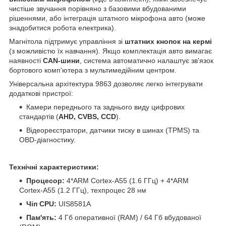
чистіше звучання порівняно з базовими вбудованими
рішеннями, або інтеграція штатного мікрофона авто (може
знадобитися робота електрика).
Магнітола підтримує управління зі
штатних кнопок на кермі
(з можливістю їх навчання). Якщо комплектація авто вимагає
наявності
CAN-шини
, система автоматично налаштує зв'язок
бортового комп'ютера з мультимедійним центром.
Універсальна архітектура 9863 дозволяє легко інтегрувати
додаткові пристрої:
Камери переднього та заднього виду цифрових
стандартів (
AHD, CVBS, CCD
).
Відеореєстратори, датчики тиску в шинах (TPMS) та
OBD-діагностику.
Технічні характеристики:
Процесор:
4*ARM Cortex-A55 (1.6 ГГц) + 4*ARM
Cortex-A55 (1.2 ГГц), техпроцес 28 нм
Чіп CPU:
UIS8581A
Пам'ять:
4 Гб оперативної (RAM) / 64 Гб вбудованої