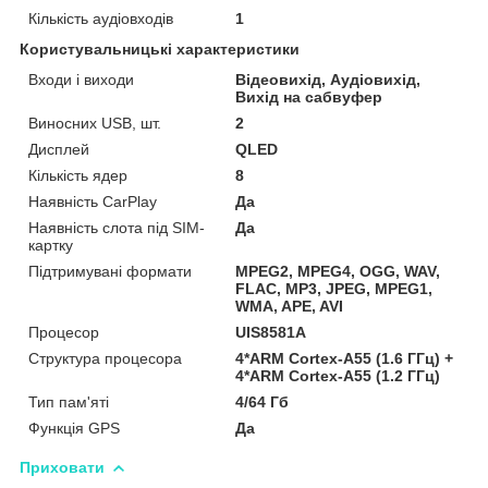
Кількість аудіовходів
1
Користувальницькі характеристики
Входи і виходи
Відеовихід, Аудіовихід,
Вихід на сабвуфер
Виносних USB, шт.
2
Дисплей
QLED
Кількість ядер
8
Наявність CarPlay
Да
Наявність слота під SIM-
Да
картку
Підтримувані формати
MPEG2, MPEG4, OGG, WAV,
FLAC, MP3, JPEG, MPEG1,
WMA, APE, AVI
Процесор
UIS8581A
Структура процесора
4*ARM Cortex-A55 (1.6 ГГц) +
4*ARM Cortex-A55 (1.2 ГГц)
Тип пам'яті
4/64 Гб
Функція GPS
Да
Приховати