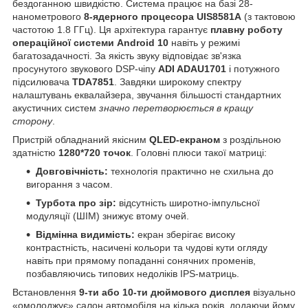
бездоганною швидкістю. Система працює на базі 28-
нанометрового
8-ядерного процесора UIS8581A
(з тактовою
частотою 1.8 ГГц). Ця архітектура гарантує
плавну роботу
операційної системи Android 10
навіть у режимі
багатозадачності. За якість звуку відповідає зв'язка
просунутого звукового DSP-чіпу
ADI ADAU1701
і потужного
підсилювача
TDA7851
. Завдяки широкому спектру
налаштувань еквалайзера, звучання більшості стандартних
акустичних систем
значно перетворюється в кращу
сторону
.
Пристрій обладнаний якісним
QLED-екраном
з роздільною
здатністю
1280*720 точок
. Головні плюси такої матриці:
Довговічність:
технологія практично не схильна до
вигорання з часом.
Турбота про зір:
відсутність широтно-імпульсної
модуляції (ШІМ) знижує втому очей.
Відмінна видимість:
екран зберігає високу
контрастність, насичені кольори та чудові кути огляду
навіть при прямому попаданні сонячних променів,
позбавляючись типових недоліків IPS-матриць.
Встановлення
9-ти або 10-ти дюймового дисплея
візуально
«омолоджує» салон автомобіля на кілька років, додаючи йому