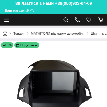
Зв'язатися з нами +38(050)933-64-09
Ваш магазин.Київ
Товари
МАГНІТОЛИ під марку автомобіля
Штатні ма
–18%
Подарунок