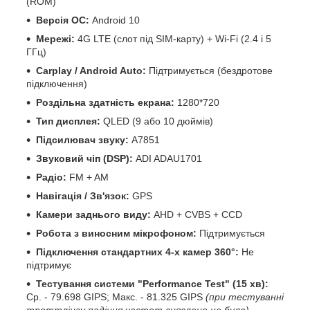
(ROM)
Версія ОС:
Android 10
Мережі:
4G LTE (слот під SIM-карту) + Wi-Fi (2.4 і 5
ГГц)
Carplay / Android Auto:
Підтримується (бездротове
підключення)
Роздільна здатність екрана:
1280*720
Тип дисплея:
QLED (9 або 10 дюймів)
Підсилювач звуку:
A7851
Звуковий чіп (DSP):
ADI ADAU1701
Радіо:
FM + AM
Навігація / Зв'язок:
GPS
Камери заднього виду:
AHD + CVBS + CCD
Робота з виносним мікрофоном:
Підтримується
Підключення стандартних 4-х камер 360°:
Не
підтримує
Тестування системи "Performance Test" (15 хв):
Ср. - 79.698 GIPS; Макс. - 81.325 GIPS
(при тестуванні