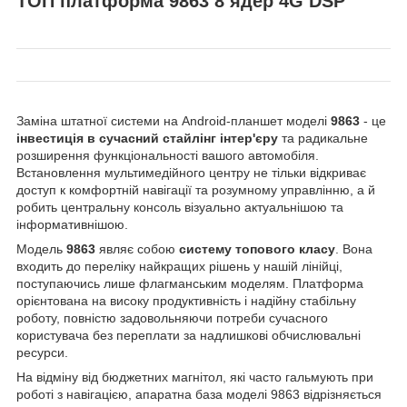
ТОП платформа 9863 8 ядер 4G DSP
Заміна штатної системи на Android-планшет моделі
9863
- це
інвестиція в сучасний стайлінг інтер'єру
та радикальне
розширення функціональності вашого автомобіля.
Встановлення мультимедійного центру не тільки відкриває
доступ к комфортній навігації та розумному управлінню, а й
робить центральну консоль візуально актуальнішою та
інформативнішою.
Модель
9863
являє собою
систему топового класу
. Вона
входить до переліку найкращих рішень у нашій лінійці,
поступаючись лише флагманським моделям. Платформа
орієнтована на високу продуктивність і надійну стабільну
роботу, повністю задовольняючи потреби сучасного
користувача без переплати за надлишкові обчислювальні
ресурси.
На відміну від бюджетних магнітол, які часто гальмують при
роботі з навігацією, апаратна база моделі 9863 відрізняється