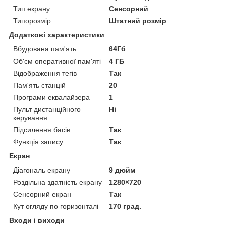
Тип екрану
Сенсорний
Типорозмір
Штатний розмір
Додаткові характеристики
Вбудована пам'ять
64Гб
Об'єм оперативної пам'яті
4 ГБ
Відображення тегів
Так
Пам'ять станцій
20
Програми еквалайзера
1
Пульт дистанційного
Ні
керування
Підсилення басів
Так
Функція запису
Так
Екран
Діагональ екрану
9 дюйм
Роздільна здатність екрану
1280×720
Сенсорний екран
Так
Кут огляду по горизонталі
170 град.
Входи і виходи