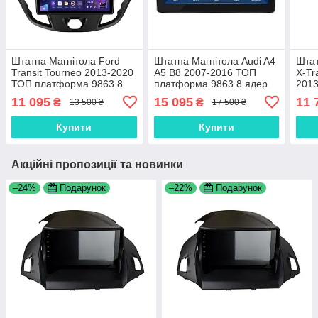
Штатна Магнітола Ford
Штатна Магнітола Audi A4
Штат
Transit Tourneo 2013-2020
A5 B8 2007-2016 ТОП
X-Tr
ТОП платформа 9863 8
платформа 9863 8 ядер
201
ядер 4G DSP
4G DSP
плат
11 095
15 095
11 
₴
₴
13 500 ₴
17 500 ₴
4G 
Купити
Купити
Акційні пропозиції та новинки
–24%
Подарунок
–22%
Подарунок