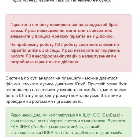
троттлінгу падіння частот виявлено не було).
Гарантія в пів року поширюється на заводський брак
заліза.
У разі пошкодження магнітоли та апаратних
елементів у процесі монтажу гарантія не є дійсною.
На проблемну роботу ПЗ і роботу софтових елементів
гарантія дійсна 1 місяць.
У разі незворотних порушень
роботи ПЗ внаслідок маніпуляцій з налаштуваннями
розробника гарантія не є дійсною.
Система по суті аналогічна планшету - можна дивитися
фільми, слухати музику, дивитися Ютуб. Пристрій може бути
встановлено на величезну кількість автомобілів, ми ставимо
його в Штатну перехідну рамку і комплектуємо Штатними
проводами з роз'ємами під ваше авто.
Якщо необхідно, ми комплектуємо КАНШИНОЮ (CanBass) -
вона пов'язує штатні бортові системи з магнітолою. Вимагати
КАНШИНУ (CanBass) може автомобіль, на який
встановлюється НОВА магнітола, здебільшого це автомобілі